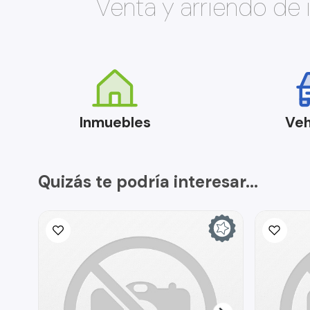
Venta y arriendo de
Inmuebles
Veh
Quizás te podría interesar...