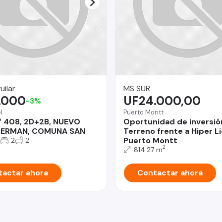
uilar
MS SUR
.000
UF24.000,00
-3%
l
Puerto Montt
 408, 2D+2B, NUEVO
Oportunidad de inversió
BERMAN, COMUNA SAN
Terreno frente a Hiper L
2
Puerto Montt
2
2
2
814.27 m
actar ahora
Contactar ahora