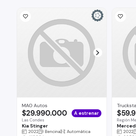
MAO Autos
Truckst
$29.990.000
$59.
A estrenar
Las Condes
Región Me
Kia Stinger
Merced
2022
Bencina
Automática
2022