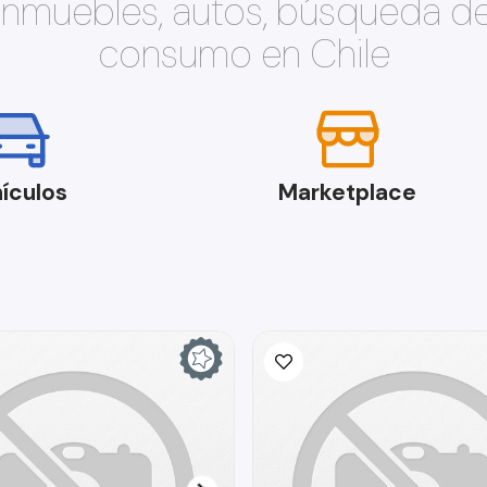
 inmuebles, autos, búsqueda d
consumo en Chile
ículos
Marketplace