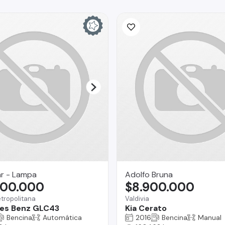
ar - Lampa
Adolfo Bruna
900.000
$8.900.000
tropolitana
Valdivia
es Benz GLC43
Kia Cerato
Bencina
Automática
2016
Bencina
Manual