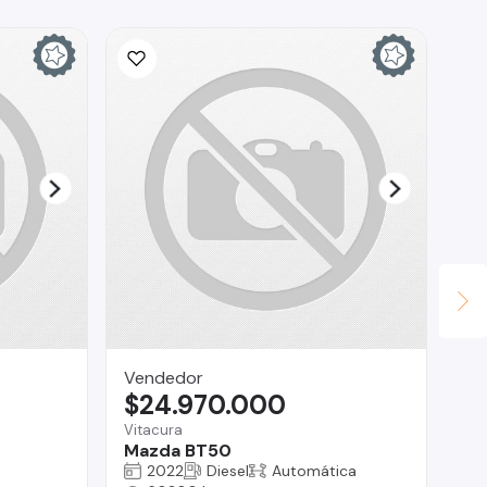
Vendedor
Ad
$24.970.000
$
Vitacura
Val
Mazda BT50
Pe
2022
Diesel
Automática