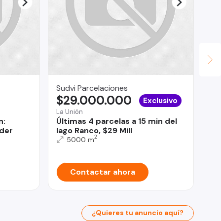
Sudvi Parcelaciones
Lav
$29.000.000
U
Exclusivo
La Unión
San
n:
Últimas 4 parcelas a 15 min del
Of
ider
lago Ranco, $29 Mill
2
5000 m
Contactar ahora
¿Quieres tu anuncio aquí?