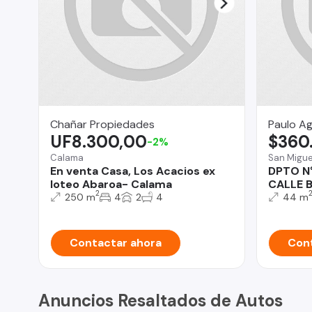
Chañar Propiedades
Paulo Ag
UF8.300,00
$360
-2%
Calama
San Migue
En venta Casa, Los Acacios ex
DPTO N°
loteo Abaroa- Calama
CALLE 
2
250 m
4
2
4
44 m
Contactar ahora
Cont
Anuncios Resaltados de Autos