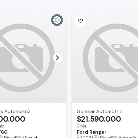
es Automotriz
Gonmar Automotriz
800.000
$21.590.000
ín
Chile
T60
Ford Ranger
Diesel
Manual
2023
Diesel
Automáti