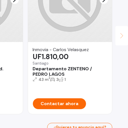
Inmovia - Carlos Velasquez
Le
UF1.810,00
$
Santiago
Cer
d.
Departamento ZENTENO /
RE
PEDRO LAGOS
ES
2
43 m
3
1
Contactar ahora
¿Quieres tu anuncio aquí?