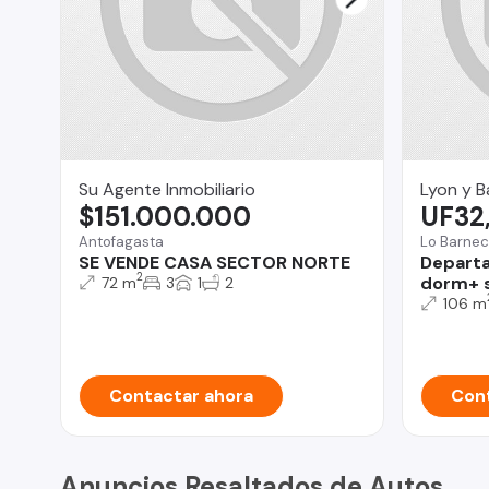
Su Agente Inmobiliario
Lyon y B
$151.000.000
UF32
Antofagasta
Lo Barne
SE VENDE CASA SECTOR NORTE
Departa
2
dorm+ s
72 m
3
1
2
106 m
Contactar ahora
Cont
Anuncios Resaltados de Autos