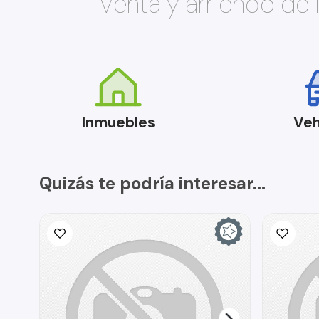
Venta y arriendo de
Inmuebles
Veh
Quizás te podría interesar...