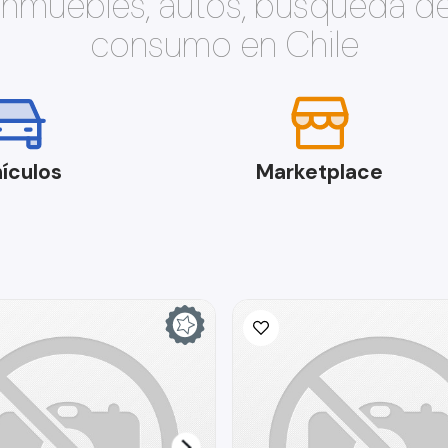
 inmuebles, autos, búsqueda d
consumo en Chile
ículos
Marketplace