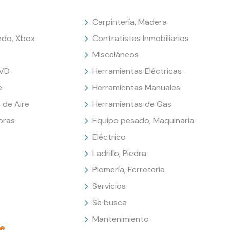
Carpintería, Madera
endo, Xbox
Contratistas Inmobiliarios
Misceláneos
DVD
Herramientas Eléctricas
e
Herramientas Manuales
 de Aire
Herramientas de Gas
oras
Equipo pesado, Maquinaria
Eléctrico
Ladrillo, Piedra
Plomería, Ferretería
Servicios
Se busca
Mantenimiento
e