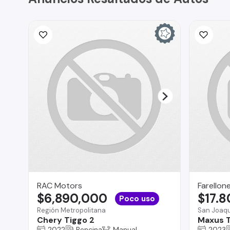
RAC Motors
Farellon
$6,890,000
$17.
Poco uso
Región Metropolitana
San Joaqu
Chery Tiggo 2
Maxus 
2022
Bencina
Manual
2023