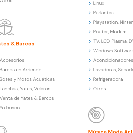
Otros
Linux
Parlantes
Playstation, Nint
Router, Modem
TV, LCD, Plasma, 
ates & Barcos
Windows Softwar
Accesorios
Acondicionadores
Barcos en Arriendo
Lavadoras, Secad
Botes y Motos Acuáticas
Refrigeradora
Lanchas, Yates, Veleros
Otros
Venta de Yates & Barcos
Yo busco
Música Moda Art