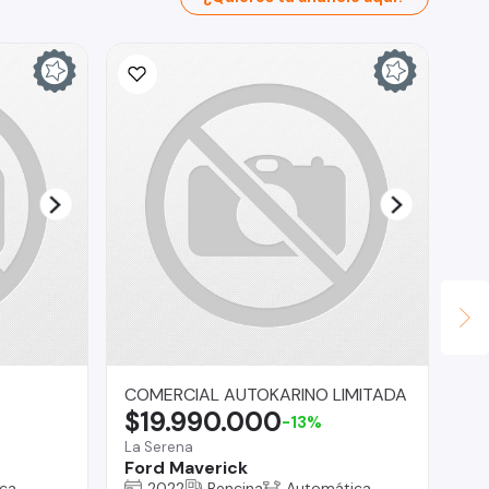
COMERCIAL AUTOKARINO LIMITADA
AS
$19.990.000
$
-13%
La Serena
Reg
Ford Maverick
To
ca
2022
Bencina
Automática