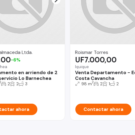
almaceda Ltda.
Roismar Torres
,00
UF7.000,00
-6%
chea
Iquique
mento en arriendo de 2
Venta Departamento - E
ervicio Lo Barnechea
Costa Cavancha
2
2
2
2
3
98 m
2
1
2
actar ahora
Contactar ahora