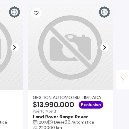
GESTION AUTOMOTRIZ LIMITADA
Se
$13.990.000
$
Exclusivo
Puerto Montt
Co
Land Rover Range Rover
Ha
tica
2010
Diesel
Automática
220000 km