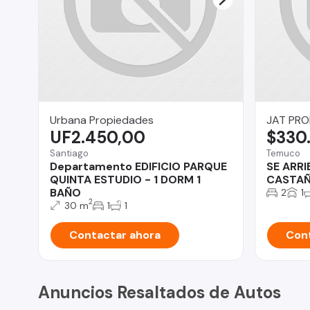
Urbana Propiedades
JAT PRO
UF2.450,00
$330
Santiago
Temuco
Departamento EDIFICIO PARQUE
SE ARRI
QUINTA ESTUDIO - 1 DORM 1
CASTAÑ
BAÑO
2
1
2
30 m
1
1
Contactar ahora
Cont
Anuncios Resaltados de Autos