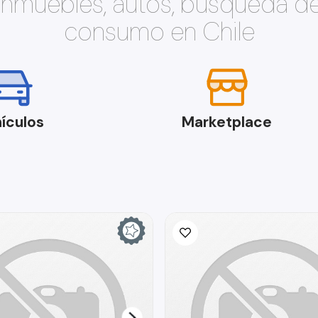
 inmuebles, autos, búsqueda d
consumo en Chile
ículos
Marketplace