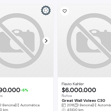
Flavio Kahler
990.000
$6.000.000
-6%
es
Ñuñoa
Great Wall Voleex C30
Bencina
Automática
2018
Bencina
Automá
0 km
45100 km