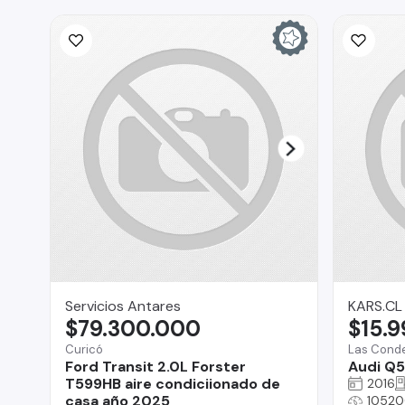
Servicios Antares
KARS.CL
$79.300.000
$15.
Curicó
Las Cond
Ford Transit 2.0L Forster
Audi Q5
T599HB aire condiciionado de
2016
casa año 2025
10520