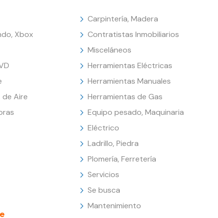
Carpintería, Madera
endo, Xbox
Contratistas Inmobiliarios
Misceláneos
DVD
Herramientas Eléctricas
e
Herramientas Manuales
 de Aire
Herramientas de Gas
oras
Equipo pesado, Maquinaria
Eléctrico
Ladrillo, Piedra
Plomería, Ferretería
Servicios
Se busca
Mantenimiento
e