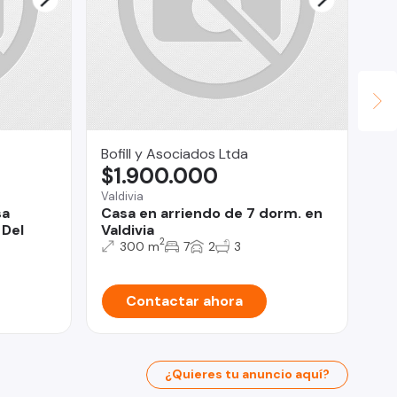
Bofill y Asociados Ltda
Fu
$1.900.000
Co
U
Valdivia
sa
Casa en arriendo de 7 dorm. en
Tal
 Del
Valdivia
Ca
2
300 m
7
2
3
y 
Contactar ahora
¿Quieres tu anuncio aquí?