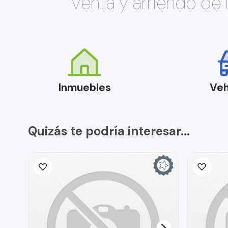
Venta y arriendo de
Inmuebles
Veh
Quizás te podría interesar...