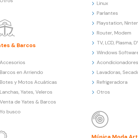
Otros
Linux
Parlantes
Playstation, Nint
Router, Modem
TV, LCD, Plasma, 
ates & Barcos
Windows Softwar
Accesorios
Acondicionadores
Barcos en Arriendo
Lavadoras, Secad
Botes y Motos Acuáticas
Refrigeradora
Lanchas, Yates, Veleros
Otros
Venta de Yates & Barcos
Yo busco
Música Moda Art