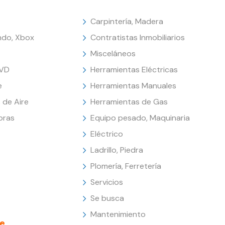
Carpintería, Madera
endo, Xbox
Contratistas Inmobiliarios
Misceláneos
DVD
Herramientas Eléctricas
e
Herramientas Manuales
 de Aire
Herramientas de Gas
oras
Equipo pesado, Maquinaria
Eléctrico
Ladrillo, Piedra
Plomería, Ferretería
Servicios
Se busca
Mantenimiento
e