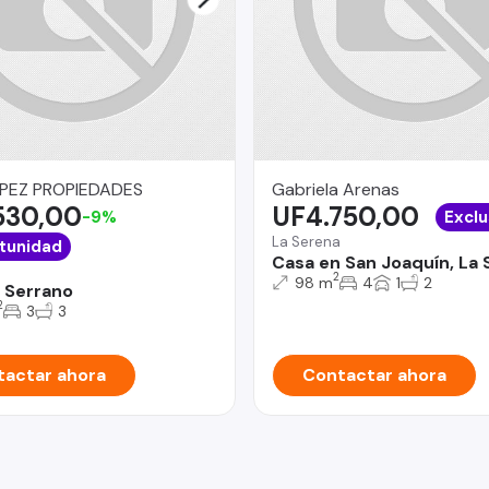
PEZ PROPIEDADES
Gabriela Arenas
530,00
UF4.750,00
-9%
Exclu
La Serena
tunidad
Casa en San Joaquín, La
2
98 m
4
1
2
 Serrano
2
3
3
actar ahora
Contactar ahora