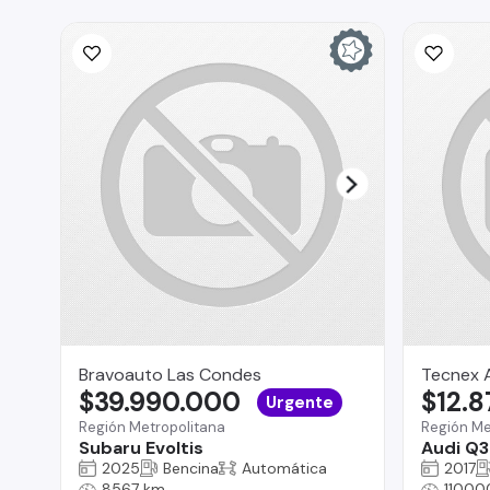
Bravoauto Las Condes
Tecnex 
$39.990.000
$12.
Urgente
Región Metropolitana
Región Me
Subaru Evoltis
Audi Q3
2025
Bencina
Automática
2017
8567 km
11000