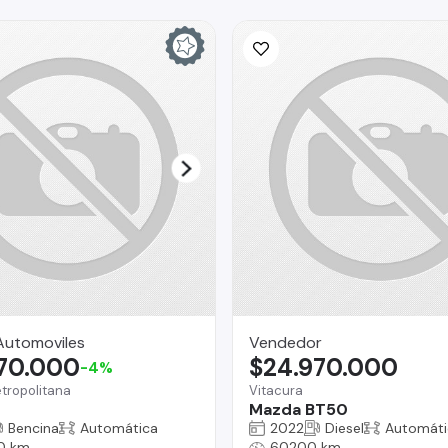
Automoviles
Vendedor
870.000
$24.970.000
-4%
tropolitana
Vitacura
Mazda BT50
Bencina
Automática
2022
Diesel
Automáti
0 km
60200 km