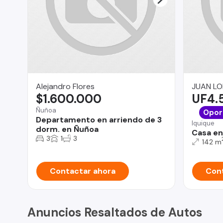
Alejandro Flores
JUAN LO
$1.600.000
UF4.
Ñuñoa
Opor
Departamento en arriendo de 3
Iquique
dorm. en Ñuñoa
Casa en
3
1
3
142 m
Contactar ahora
Cont
Anuncios Resaltados de Autos