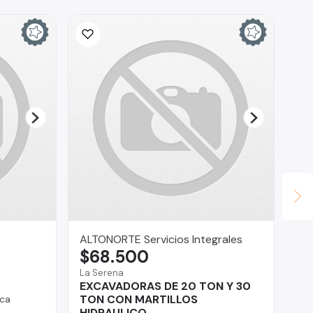
Ina
$
La 
Fo
ALTONORTE Servicios Integrales
$68.500
La Serena
EXCAVADORAS DE 20 TON Y 30
TON CON MARTILLOS
ca
HIDRAULICO