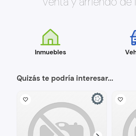
Venta y arriendo de
Inmuebles
Veh
Quizás te podría interesar...