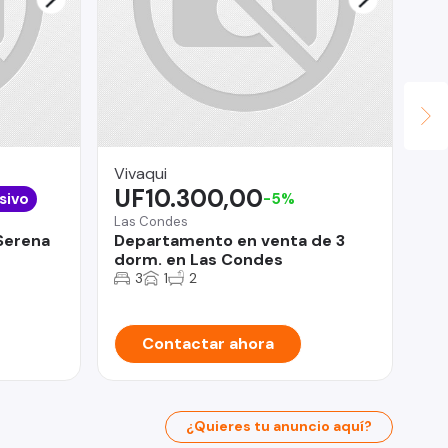
Vivaqui
Su
UF10.300,00
$
sivo
-5%
Las Condes
 Serena
Departamento en venta de 3
Ant
dorm. en Las Condes
At
3
1
2
in
Contactar ahora
¿Quieres tu anuncio aquí?