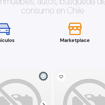
 inmuebles, autos, búsqueda d
consumo en Chile
ículos
Marketplace