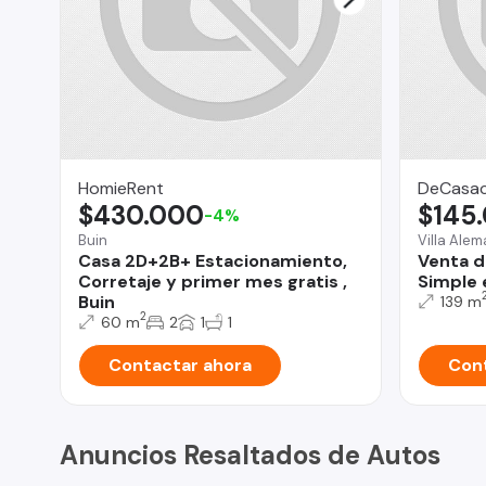
HomieRent
DeCasac
$430.000
$145
-4%
Buin
Villa Ale
Casa 2D+2B+ Estacionamiento,
Venta d
Corretaje y primer mes gratis ,
Simple 
Buin
139 m
2
60 m
2
1
1
Contactar ahora
Cont
Anuncios Resaltados de Autos