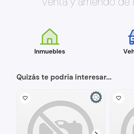
Venta y arriendo de
Inmuebles
Veh
Quizás te podría interesar...