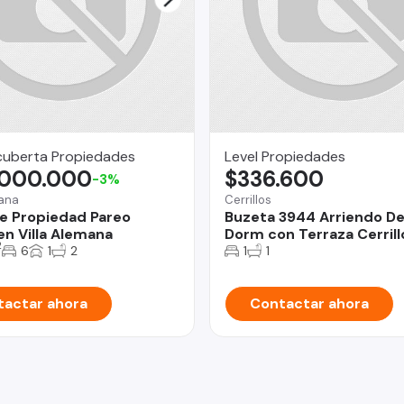
uberta Propiedades
Level Propiedades
.000.000
$336.600
-3%
mana
Cerrillos
e Propiedad Pareo
Buzeta 3944 Arriendo De
en Villa Alemana
Dorm con Terraza Cerrill
2
6
1
2
1
1
actar ahora
Contactar ahora