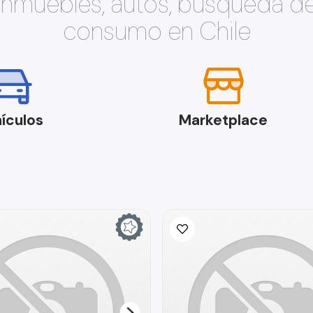
 inmuebles, autos, búsqueda d
consumo en Chile
ículos
Marketplace