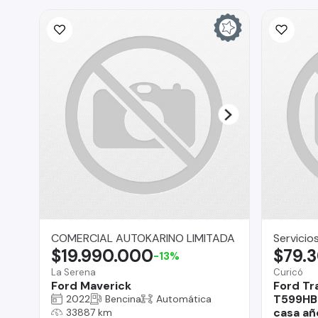
COMERCIAL AUTOKARINO LIMITADA
Servicio
$19.990.000
$79.
-13%
La Serena
Curicó
Ford Maverick
Ford Tr
T599HB 
2022
Bencina
Automática
casa añ
33887 km