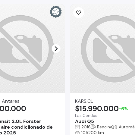
s Antares
KARS.CL
300.000
$15.990.000
-6%
Las Condes
ansit 2.0L Forster
Audi Q5
aire condiciionado de
2016
Bencina
Automá
o 2025
105200 km