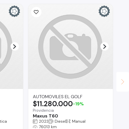
AUTOMOVILES EL GOLF
Au
$11.280.000
$
-19%
Providencia
Vit
Maxus T60
Hy
tica
2023
Diesel
Manual
76013 km