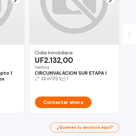
Civilia Inmobiliaria
Pr
UF2.132,00
U
Valdivia
Pro
pto 1
CIRCUNVALACION SUR ETAPA I
De
2
os
Bu
23 m
1
1
Contactar ahora
¿Quieres tu anuncio aquí?