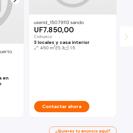
userid_15079113 sando
UF7.850,00
Coihueco
3 locales y casa interior
2
450 m
3
1.5
Puerto
Ign
U
Pro
Ar
Le
a en
o
Contactar ahora
¿Quieres tu anuncio aquí?