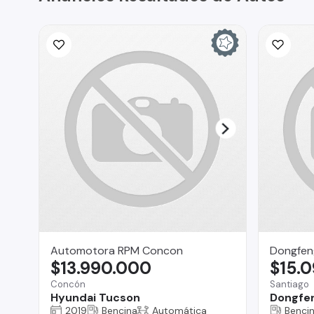
Automotora RPM Concon
Dongfen
$13.990.000
$15.
Concón
Santiago
Hyundai Tucson
Dongfen
2019
Bencina
Automática
Benci