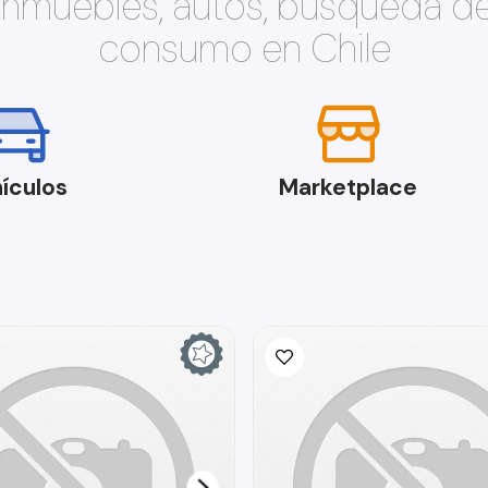
 inmuebles, autos, búsqueda d
consumo en Chile
ículos
Marketplace