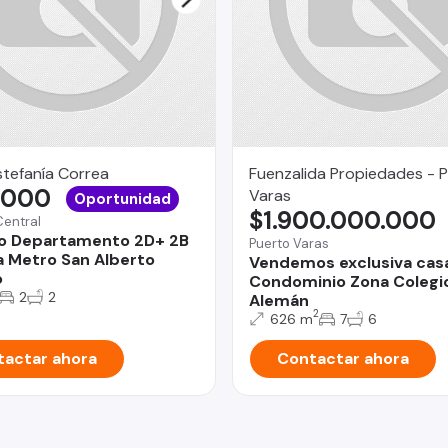
stefanía Correa
Fuenzalida Propiedades - 
.000
Varas
Oportunidad
$1.900.000.000
Central
o Departamento 2D+ 2B
Puerto Varas
a Metro San Alberto
Vendemos exclusiva cas
o
Condominio Zona Colegi
2
2
Alemán
2
626 m
7
6
actar ahora
Contactar ahora