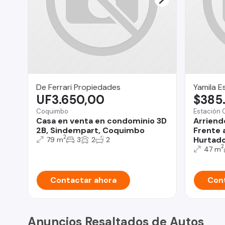
De Ferrari Propiedades
Yamila E
UF3.650,00
$385
Coquimbo
Estación 
Casa en venta en condominio 3D
Arriend
2B, Sindempart, Coquimbo
Frente 
2
Hurtad
79 m
3
2
2
2
47 m
Contactar ahora
Cont
Anuncios Resaltados de Autos