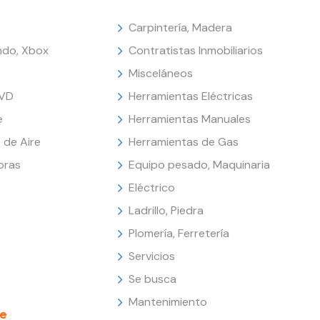
Carpintería, Madera
endo, Xbox
Contratistas Inmobiliarios
Misceláneos
DVD
Herramientas Eléctricas
e
Herramientas Manuales
 de Aire
Herramientas de Gas
oras
Equipo pesado, Maquinaria
Eléctrico
Ladrillo, Piedra
Plomería, Ferretería
Servicios
Se busca
Mantenimiento
e