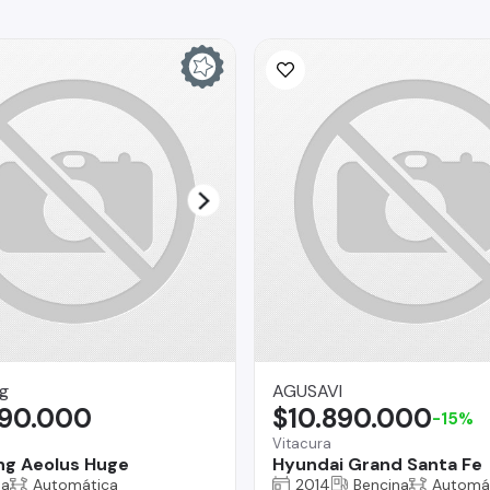
g
AGUSAVI
090.000
$10.890.000
-15%
Vitacura
g Aeolus Huge
Hyundai Grand Santa Fe
na
Automática
2014
Bencina
Automá