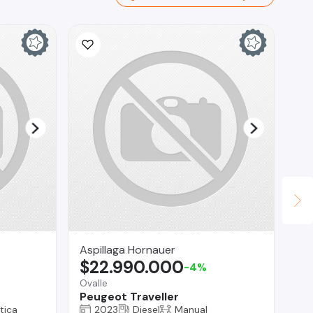
Aspillaga Hornauer
RO
$22.990.000
$
-4%
Ovalle
La 
Peugeot Traveller
Vo
tica
2023
Diesel
Manual