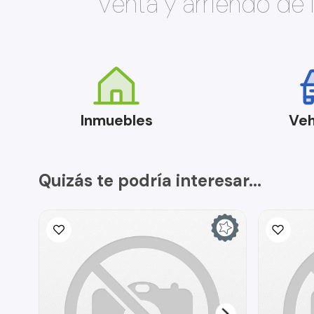
Venta y arriendo de
Inmuebles
Veh
Quizás te podría interesar...