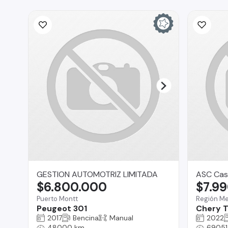
GESTION AUTOMOTRIZ LIMITADA
ASC Cas
$6.800.000
$7.9
Puerto Montt
Región Me
Peugeot 301
Chery T
2017
Bencina
Manual
2022
48000 km
69051