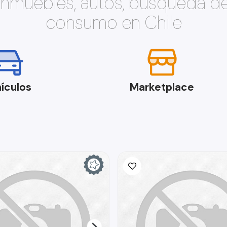
 inmuebles, autos, búsqueda d
consumo en Chile
ículos
Marketplace