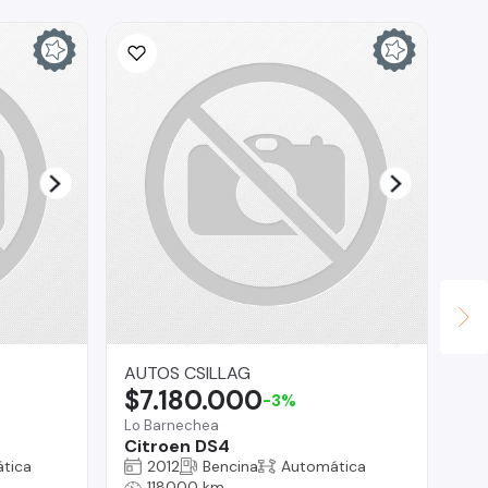
AUTOS CSILLAG
Ca
$7.180.000
$
-3%
Lo Barnechea
Te
Citroen DS4
DF
tica
2012
Bencina
Automática
118000 km