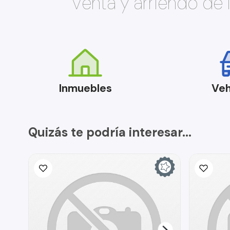
Venta y arriendo de
Inmuebles
Veh
Quizás te podría interesar...