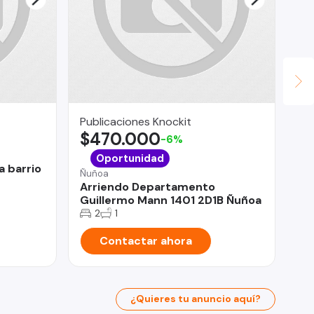
Publicaciones Knockit
Le
$470.000
$
-6%
San
Oportunidad
a barrio
Pe
Ñuñoa
co
Arriendo Departamento
Guillermo Mann 1401 2D1B Ñuñoa
2
1
Contactar ahora
¿Quieres tu anuncio aquí?