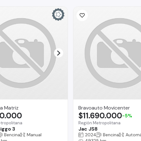
a Matriz
Bravoauto Movicenter
90.000
$11.690.000
-5%
tropolitana
Región Metropolitana
iggo 3
Jac JS8
Bencina
Manual
2024
Bencina
Automá
 km
49325 km