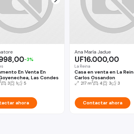
natore
Ana María Jadue
.998,00
UF16.000,00
-3%
es
La Reina
mento En Venta En
Casa en venta en La Rein
 Goyenechea, Las Condes
Carlos Ossandon
2
2
3
1
5
217 m
4
3
3
actar ahora
Contactar ahora