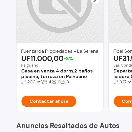
Fuenzalida Propiedades - La Serena
Fidel So
UF11.000,00
UF31
-8%
Paiguano
Las Cond
Casa en venta 4 dorm.2 baños
Departa
piscina, terraza en Paihuano
Isidora
2
200 m
4
6
3
327 m
Contactar ahora
Cont
Anuncios Resaltados de Autos