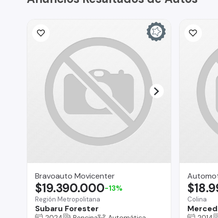
Bravoauto Movicenter
Automot
$19.390.000
$18.
-13%
Región Metropolitana
Colina
Subaru Forester
Merced
2024
Bencina
Automática
2014