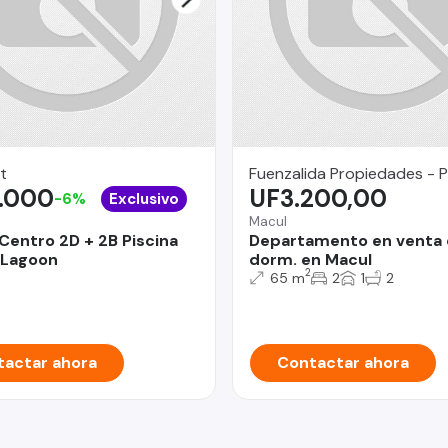
t
Fuenzalida Propiedades - P
.000
UF3.200,00
-6%
Exclusivo
Macul
Centro 2D + 2B Piscina
Departamento en venta 
 Lagoon
dorm. en Macul
2
65 m
2
1
2
actar ahora
Contactar ahora