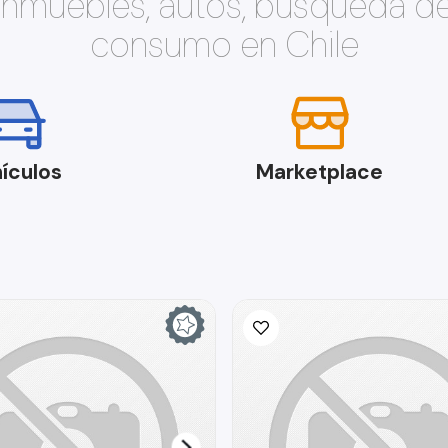
 inmuebles, autos, búsqueda d
consumo en Chile
ículos
Marketplace