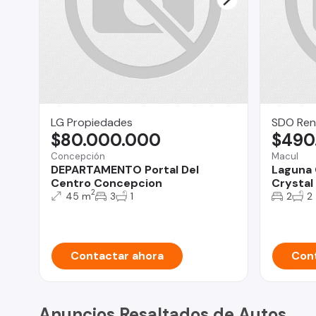
LG Propiedades
SDO Ren
$80.000.000
$490
Concepción
Macul
DEPARTAMENTO Portal Del
Laguna 
Centro Concepcion
Crystal
2
45 m
3
1
2
2
Contactar ahora
Cont
Anuncios Resaltados de Autos