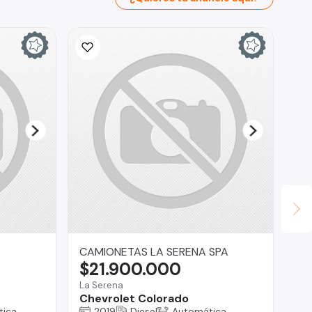
CAMIONETAS LA SERENA SPA
Ta
$21.900.000
$
La Serena
Bui
Chevrolet Colorado
EX
CA
tica
2019
Diesel
Automática