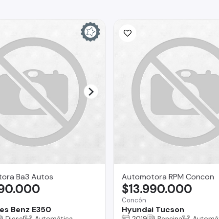
ora Ba3 Autos
Automotora RPM Concon
990.000
$13.990.000
Concón
es Benz E350
Hyundai Tucson
Diesel
Automática
2019
Bencina
Automá