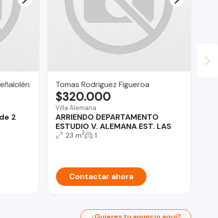
eñalolén
Tomas Rodriguez Figueroa
An
$320.000
$
Villa Alemana
Co
de 2
ARRIENDO DEPARTAMENTO
Pr
ESTUDIO V. ALEMANA EST. LAS
ca
2
de
23 m
1
Contactar ahora
¿Quieres tu anuncio aquí?