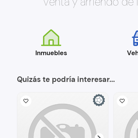
Venta y arriendo de
Inmuebles
Veh
Quizás te podría interesar...