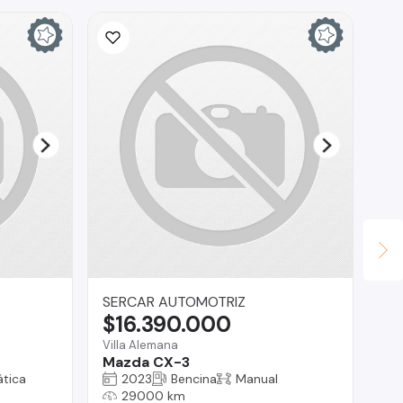
SERCAR AUTOMOTRIZ
Lu
$16.390.000
$
Villa Alemana
Reg
Mazda CX-3
Ch
tica
2023
Bencina
Manual
29000 km