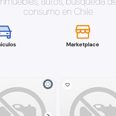
 inmuebles, autos, búsqueda d
consumo en Chile
ículos
Marketplace