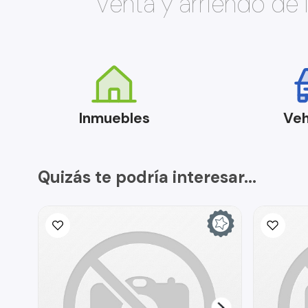
Venta y arriendo de
Inmuebles
Veh
Quizás te podría interesar...