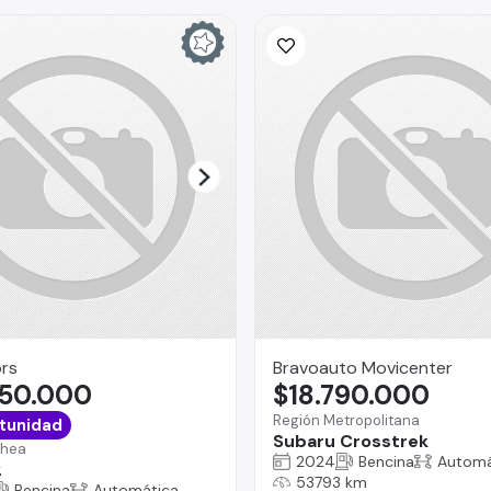
rs
Bravoauto Movicenter
350.000
$18.790.000
Región Metropolitana
tunidad
Subaru Crosstrek
chea
2024
Bencina
Automá
2
53793 km
Bencina
Automática