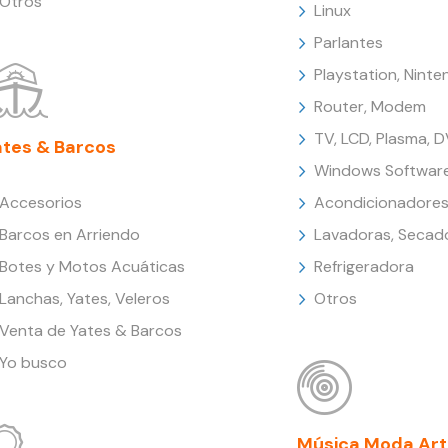
Otros
Linux
Parlantes
Playstation, Nint
Router, Modem
TV, LCD, Plasma, 
ates & Barcos
Windows Softwar
Accesorios
Acondicionadores
Barcos en Arriendo
Lavadoras, Secad
Botes y Motos Acuáticas
Refrigeradora
Lanchas, Yates, Veleros
Otros
Venta de Yates & Barcos
Yo busco
Música Moda Art