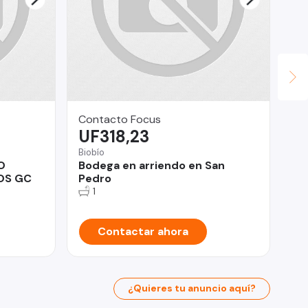
Contacto Focus
Co
UF318,23
$
Biobío
Ind
O
Bodega en arriendo en San
3D
OS GC
Pedro
¡I
1
Contactar ahora
¿Quieres tu anuncio aquí?