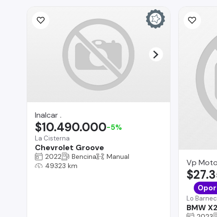
Inalcar .
$10.490.000
-5%
La Cisterna
Chevrolet Groove
2022
Bencina
Manual
Vp Moto
49323 km
$27.
Opor
Lo Barne
BMW X
2023