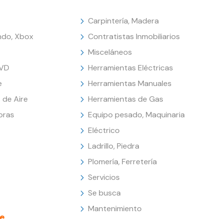
Carpintería, Madera
endo, Xbox
Contratistas Inmobiliarios
Misceláneos
DVD
Herramientas Eléctricas
e
Herramientas Manuales
 de Aire
Herramientas de Gas
oras
Equipo pesado, Maquinaria
Eléctrico
Ladrillo, Piedra
Plomería, Ferretería
Servicios
Se busca
Mantenimiento
e