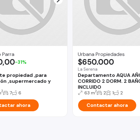
 Parra
Urbana Propiedades
0,00
$650.000
-31%
La Serena
te propiedad ,para
Departamento AQUA AÑ
ón ,supermercado y
CORRIDO 2 DORM. 2 BAÑ
INCLUIDO
2
2
m
7
6
63 m
2
1
2
actar ahora
Contactar ahora