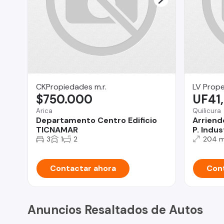
CKPropiedades m.r.
LV Prope
$750.000
UF41
Arica
Quilicura
Departamento Centro Edificio
Arriend
TICNAMAR
P. Indus
3
1
2
204 
Contactar ahora
Cont
Anuncios Resaltados de Autos