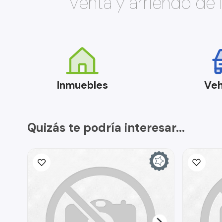
Venta y arriendo de
Inmuebles
Veh
Quizás te podría interesar...