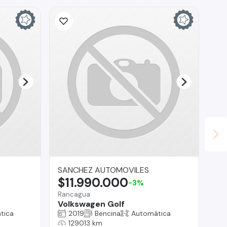
SANCHEZ AUTOMOVILES
Vi
$11.990.000
$
-3%
Rancagua
Os
Volkswagen Golf
Hy
tica
2019
Bencina
Automática
129013 km