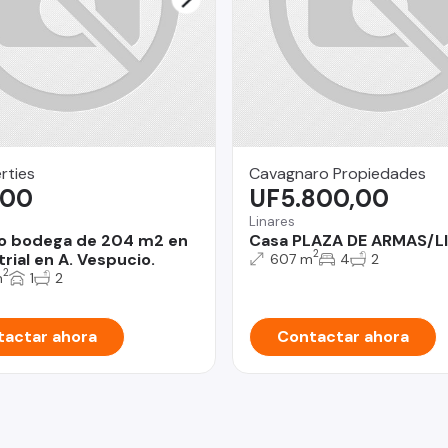
rties
Cavagnaro Propiedades
,00
UF5.800,00
Linares
o bodega de 204 m2 en
Casa PLAZA DE ARMAS/L
2
trial en A. Vespucio.
607 m
4
2
2
m
1
2
actar ahora
Contactar ahora