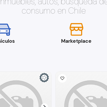
 inmuebles, autos, búsqueda d
consumo en Chile
ículos
Marketplace