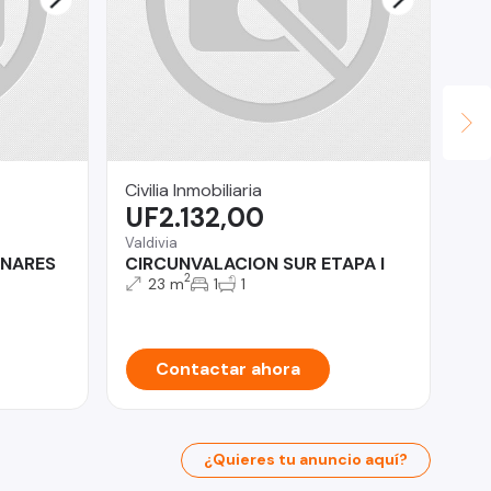
Civilia Inmobiliaria
OM
UF2.132,00
U
Valdivia
Isl
INARES
CIRCUNVALACION SUR ETAPA I
Ca
2
DE
23 m
1
1
Contactar ahora
¿Quieres tu anuncio aquí?