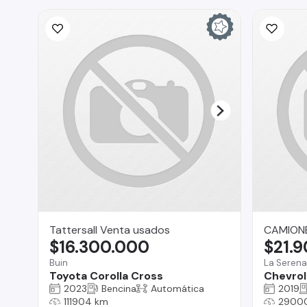
Tattersall Venta usados
CAMIONE
$16.300.000
$21.
Buin
La Serena
Toyota Corolla Cross
Chevrol
2023
Bencina
Automática
2019
111904 km
2900