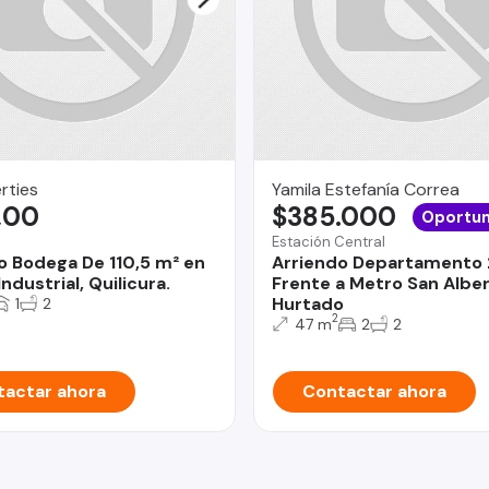
rties
Yamila Estefanía Correa
,00
$385.000
Oportun
Estación Central
o Bodega De 110,5 m² en
Arriendo Departamento 
ndustrial, Quilicura.
Frente a Metro San Albe
Hurtado
1
2
2
47 m
2
2
actar ahora
Contactar ahora