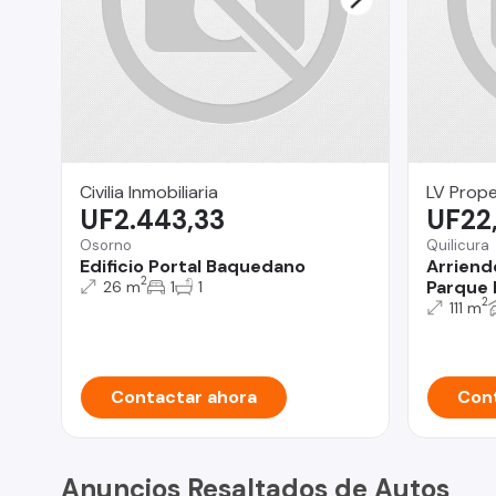
Civilia Inmobiliaria
LV Prope
UF2.443,33
UF22
Osorno
Quilicura
Edificio Portal Baquedano
Arriend
2
Parque I
26 m
1
1
2
111 m
Contactar ahora
Cont
Anuncios Resaltados de Autos