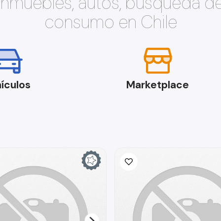
 inmuebles, autos, búsqueda d
consumo en Chile
ículos
Marketplace