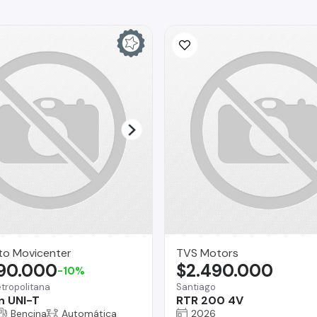
to Movicenter
TVS Motors
290.000
$2.490.000
-10%
tropolitana
Santiago
n UNI-T
RTR 200 4V
Bencina
Automática
2026