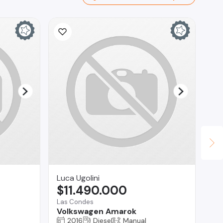
Luca Ugolini
BL
$11.490.000
$
Las Condes
Ma
Volkswagen Amarok
Fo
2016
Diesel
Manual