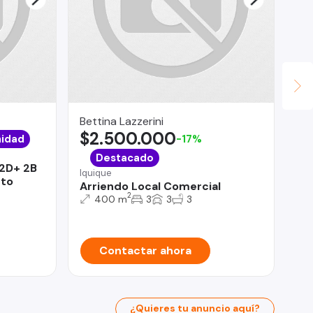
Bettina Lazzerini
Fu
$2.500.000
$
idad
-17%
Viñ
Destacado
2D+ 2B
De
Iquique
rto
2D
Arriendo Local Comercial
2
400 m
3
3
3
Contactar ahora
¿Quieres tu anuncio aquí?