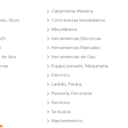
Carpintería, Madera
endo, Xbox
Contratistas Inmobiliarios
Misceláneos
DVD
Herramientas Eléctricas
e
Herramientas Manuales
 de Aire
Herramientas de Gas
oras
Equipo pesado, Maquinaria
Eléctrico
Ladrillo, Piedra
Plomería, Ferretería
Servicios
Se busca
Mantenimiento
e