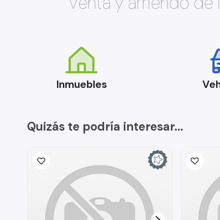
Venta y arriendo de
Inmuebles
Veh
Quizás te podría interesar...