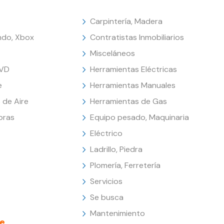
Carpintería, Madera
endo, Xbox
Contratistas Inmobiliarios
Misceláneos
DVD
Herramientas Eléctricas
e
Herramientas Manuales
 de Aire
Herramientas de Gas
oras
Equipo pesado, Maquinaria
Eléctrico
Ladrillo, Piedra
Plomería, Ferretería
Servicios
Se busca
Mantenimiento
e