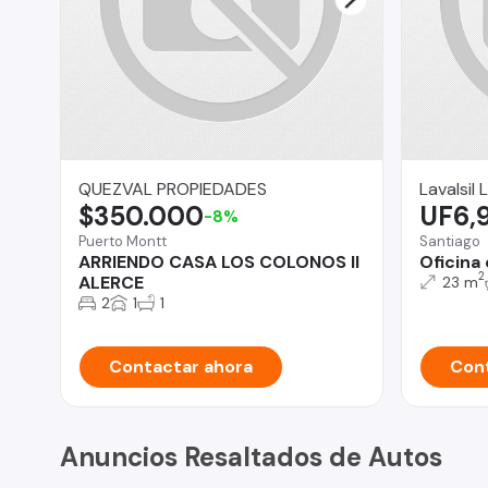
QUEZVAL PROPIEDADES
Lavalsil 
$350.000
UF6,
-8%
Puerto Montt
Santiago
ARRIENDO CASA LOS COLONOS II
Oficina
2
ALERCE
23 m
2
1
1
Contactar ahora
Cont
Anuncios Resaltados de Autos