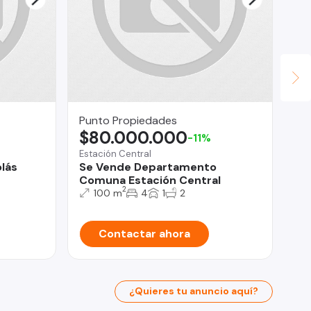
Punto Propiedades
Ja
$80.000.000
$
-11%
Estación Central
Co
olás
Se Vende Departamento
DE
Comuna Estación Central
#4
2
CO
100 m
4
1
2
Contactar ahora
¿Quieres tu anuncio aquí?