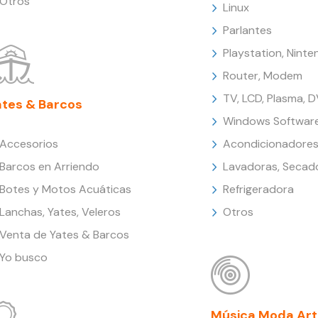
Otros
Linux
Parlantes
Playstation, Nint
Router, Modem
TV, LCD, Plasma, 
ates & Barcos
Windows Softwar
Accesorios
Acondicionadores
Barcos en Arriendo
Lavadoras, Secad
Botes y Motos Acuáticas
Refrigeradora
Lanchas, Yates, Veleros
Otros
Venta de Yates & Barcos
Yo busco
Música Moda Art