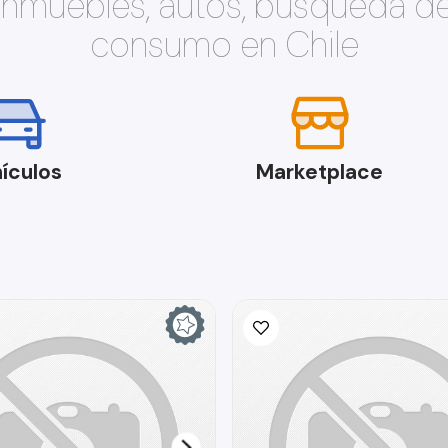
 inmuebles, autos, búsqueda d
consumo en Chile
ículos
Marketplace