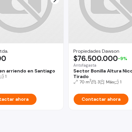
Ltda.
Propiedades Dawson
90
$76.500.000
-9%
Antofagasta
 en arriendo en Santiago
Sector Bonilla Altura Nic
Tirado
1
2
70 m
3
Más
1
actar ahora
Contactar ahora