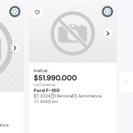
Inalcar .
$51.990.000
La Cisterna
Ford F-150
2024
Bencina
Automática
AU
41412 km
$
Pro
To
tica