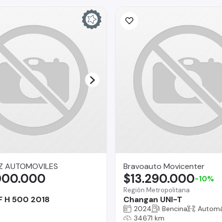
Z AUTOMOVILES
Bravoauto Movicenter
000.000
$13.290.000
-10%
a
Región Metropolitana
 H 500 2018
Changan UNI-T
2024
Bencina
Automá
34671 km