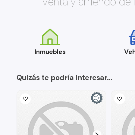
Venta y arriendo de
Inmuebles
Veh
Quizás te podría interesar...