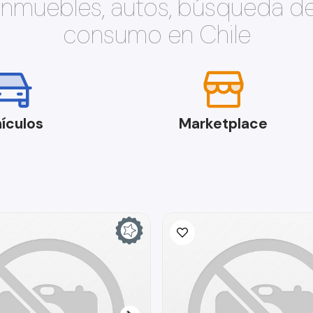
 inmuebles, autos, búsqueda d
consumo en Chile
ículos
Marketplace