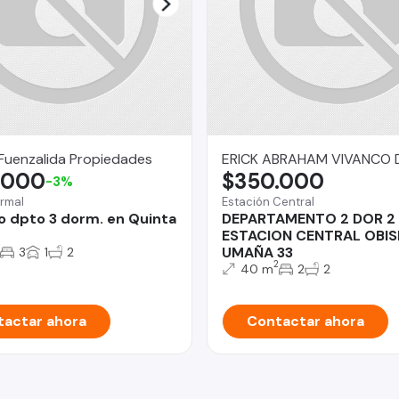
Fuenzalida Propiedades
ERICK ABRAHAM VIVANCO 
.000
$350.000
-3%
rmal
Estación Central
o dpto 3 dorm. en Quinta
DEPARTAMENTO 2 DOR 2
ESTACION CENTRAL OBI
UMAÑA 33
3
1
2
2
40 m
2
2
actar ahora
Contactar ahora