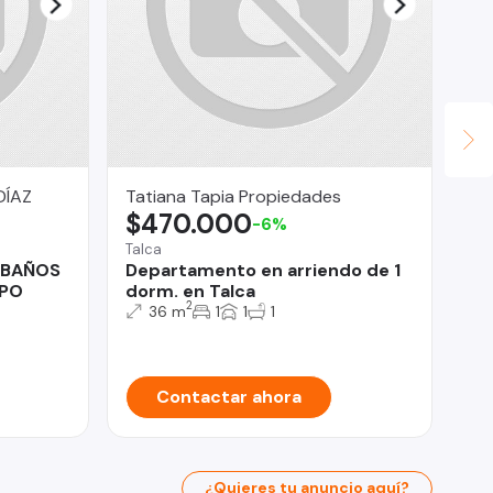
DÍAZ
Tatiana Tapia Propiedades
SO
$470.000
U
-6%
Talca
Pro
 BAÑOS
Departamento en arriendo de 1
Ve
SPO
dorm. en Talca
De
2
Ha
36 m
1
1
1
Pr
Contactar ahora
¿Quieres tu anuncio aquí?