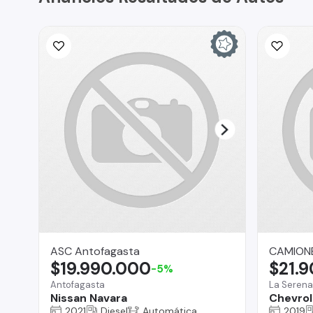
ASC Antofagasta
CAMIONE
$19.990.000
$21.
-5%
Antofagasta
La Serena
Nissan Navara
Chevrol
2021
Diesel
Automática
2019