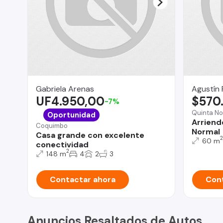
Gabriela Arenas
Agustín 
UF4.950,00
$570
-7%
Quinta No
Oportunidad
Arriend
Coquimbo
Normal
Casa grande con excelente
2
60 m
conectividad
2
148 m
4
2
3
Contactar ahora
Cont
Anuncios Resaltados de Autos