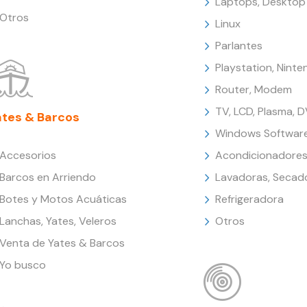
Laptops, Desktop
Otros
Linux
Parlantes
Playstation, Nint
Router, Modem
TV, LCD, Plasma, 
ates & Barcos
Windows Softwar
Accesorios
Acondicionadores
Barcos en Arriendo
Lavadoras, Secad
Botes y Motos Acuáticas
Refrigeradora
Lanchas, Yates, Veleros
Otros
Venta de Yates & Barcos
Yo busco