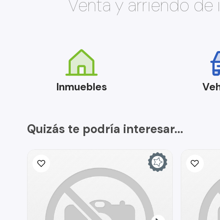
Venta y arriendo de
Inmuebles
Veh
Quizás te podría interesar...