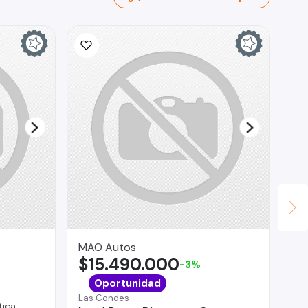
MAO Autos
AG
$15.490.000
$
-3%
Vit
Oportunidad
Ch
Las Condes
ica