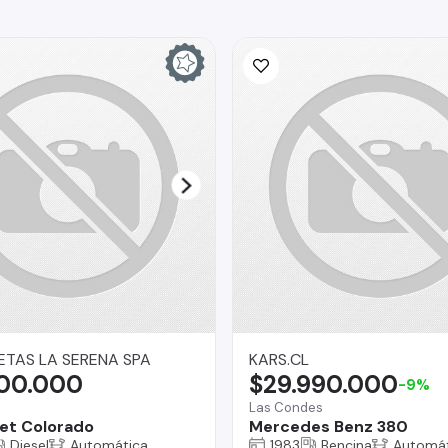
TAS LA SERENA SPA
KARS.CL
900.000
$29.990.000
-9%
Las Condes
et Colorado
Mercedes Benz 380
Diesel
Automática
1983
Bencina
Automát