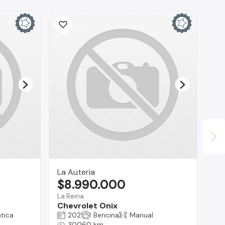
La Auteria
Mu
$8.990.000
$
La Reina
Ma
Chevrolet Onix
Ma
tica
2021
Bencina
Manual
30060 km