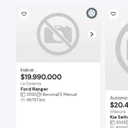
Inalcar .
$19.990.000
La Cisterna
Ford Ranger
2020
Bencina
Manual
Automoto
96757 km
$20.
Vitacura
Kia Selt
2025
10000