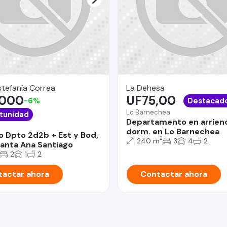
stefanía Correa
La Dehesa
.000
UF75,00
-6%
Destacad
Lo Barnechea
tunidad
Departamento en arrien
dorm. en Lo Barnechea
o Dpto 2d2b + Est y Bod,
2
240 m
3
4
2
anta Ana Santiago
2
1
2
actar ahora
Contactar ahora