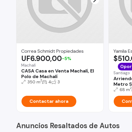
Correa Schmidt Propiedades
Yamila E
UF6.900,00
$510
-5%
Machalí
Opor
CASA Casa en Venta Machalí, El
Santiago
Polo de Machalí
Arriend
2
350 m
4
3
Metro S
2
68 m
Contactar ahora
Cont
Anuncios Resaltados de Autos