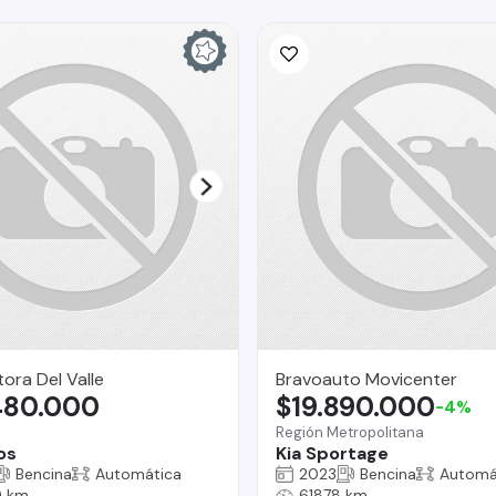
ra Del Valle
Bravoauto Movicenter
480.000
$19.890.000
-4%
Región Metropolitana
os
Kia Sportage
Bencina
Automática
2023
Bencina
Automá
 km
61878 km