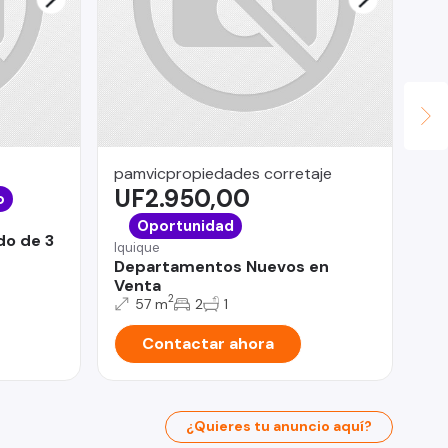
pamvicpropiedades corretaje
Le
UF2.950,00
$
o
San
Oportunidad
do de 3
Ar
Iquique
co
Departamentos Nuevos en
Venta
2
57 m
2
1
Contactar ahora
¿Quieres tu anuncio aquí?