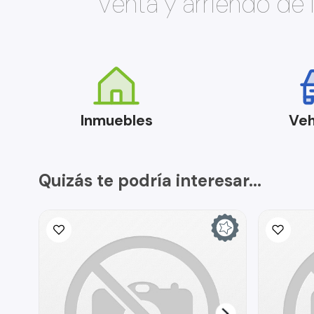
Venta y arriendo de
Inmuebles
Veh
Quizás te podría interesar...