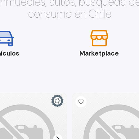
 inmuebles, autos, búsqueda d
consumo en Chile
ículos
Marketplace