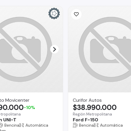
to Movicenter
Curifor Autos
290.000
$38.990.000
-10%
tropolitana
Región Metropolitana
n UNI-T
Ford F-150
Bencina
Automática
Bencina
Automática
 km