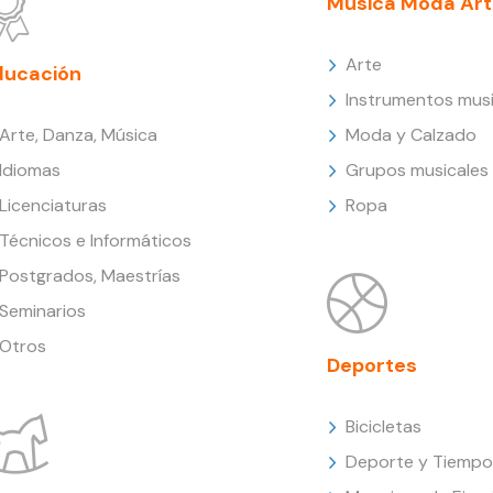
Música Moda Art
Arte
ducación
Instrumentos musi
Arte, Danza, Música
Moda y Calzado
Idiomas
Grupos musicales
Licenciaturas
Ropa
Técnicos e Informáticos
Postgrados, Maestrías
Seminarios
Otros
Deportes
Bicicletas
Deporte y Tiempo 