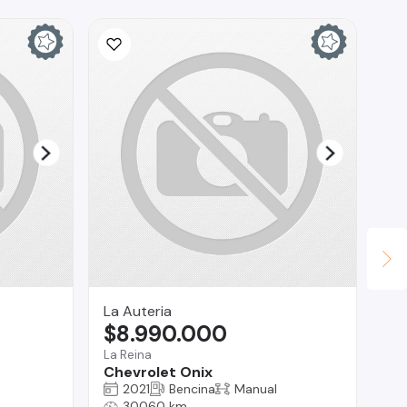
La Auteria
Pu
$8.990.000
$
La Reina
La 
Chevrolet Onix
To
2021
Bencina
Manual
30060 km