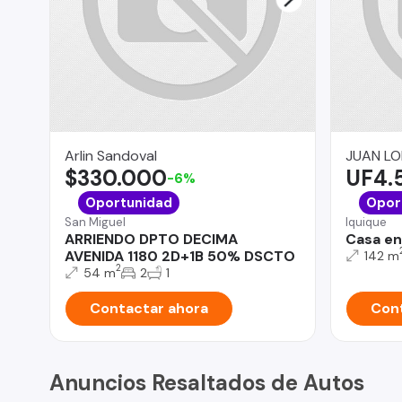
Arlin Sandoval
JUAN LO
$330.000
UF4.
-6%
Oportunidad
Opor
San Miguel
Iquique
ARRIENDO DPTO DECIMA
Casa en
AVENIDA 1180 2D+1B 50% DSCTO
142 m
2
54 m
2
1
Contactar ahora
Cont
Anuncios Resaltados de Autos