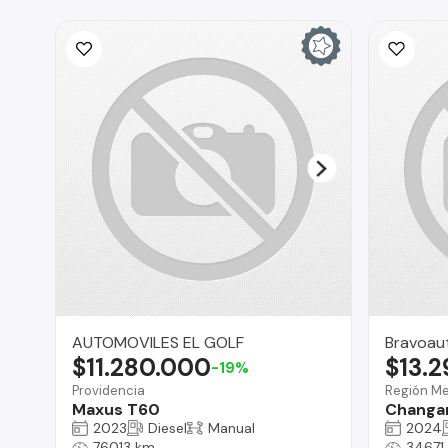
AUTOMOVILES EL GOLF
Bravoau
$11.280.000
$13.
-19%
Providencia
Región Me
Maxus T60
Changa
2023
Diesel
Manual
2024
76013 km
34671