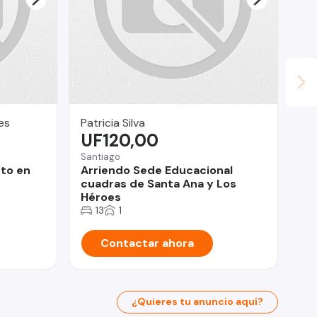
es
Patricia Silva
Vi
UF120,00
$
Santiago
Pro
to en
Arriendo Sede Educacional
De
cuadras de Santa Ana y Los
do
Héroes
13
1
Contactar ahora
¿Quieres tu anuncio aquí?