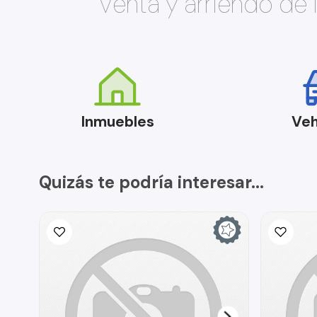
Venta y arriendo de
Inmuebles
Veh
Quizás te podría interesar...