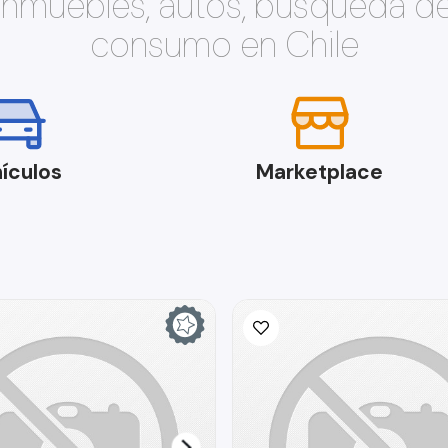
 inmuebles, autos, búsqueda d
consumo en Chile
ículos
Marketplace