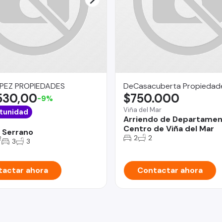
PEZ PROPIEDADES
DeCasacuberta Propiedad
530,00
$750.000
-9%
Viña del Mar
tunidad
Arriendo de Departamen
Centro de Viña del Mar
 Serrano
2
2
2
3
3
actar ahora
Contactar ahora