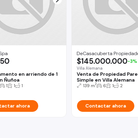
 Spa
DeCasacuberta Propiedad
,50
$145.000.000
-3%
Villa Alemana
mento en arriendo de 1
Venta de Propiedad Par
n Ñuñoa
Simple en Villa Alemana
2
1
1
1
139 m
6
1
2
actar ahora
Contactar ahora