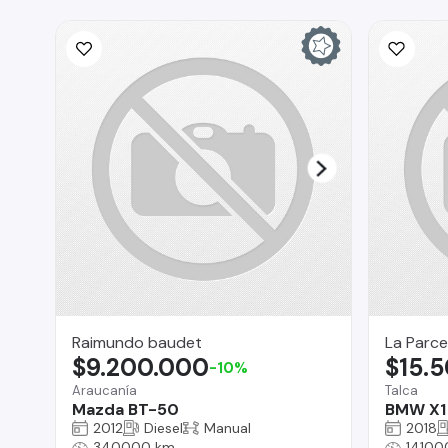
Raimundo baudet
La Parce
$9.200.000
$15.
-10%
Araucanía
Talca
Mazda BT-50
BMW X1
2012
Diesel
Manual
2018
340000 km
14100