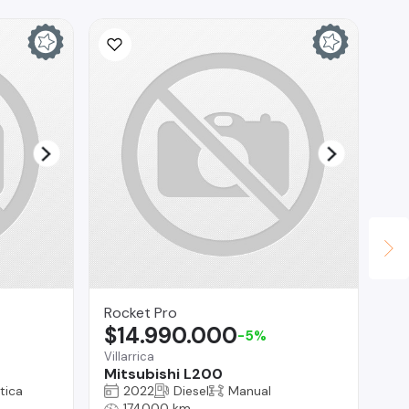
Ina
$
La 
Fo
Rocket Pro
$14.990.000
-5%
Villarrica
Mitsubishi L200
tica
2022
Diesel
Manual
174000 km