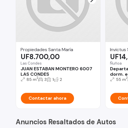
Propiedades Santa María
Invictus
UF8.700,00
UF14
Las Condes
Ñuñoa
JUAN ESTABAN MONTERO 6007
Departa
LAS CONDES
dorm. e
2
2
85 m
3
1
2
55 m
Contactar ahora
Cont
Anuncios Resaltados de Autos