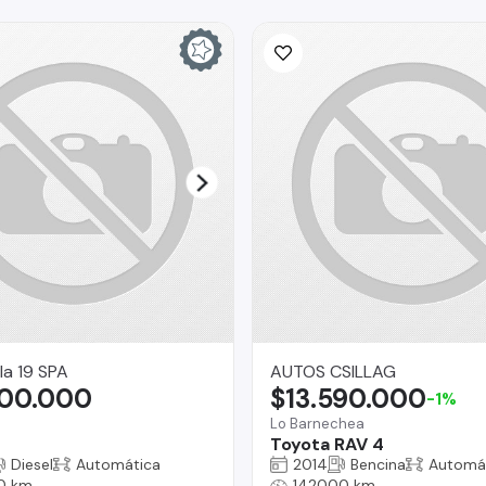
la 19 SPA
AUTOS CSILLAG
500.000
$13.590.000
-1%
Lo Barnechea
Toyota RAV 4
Diesel
Automática
2014
Bencina
Automá
0 km
142000 km