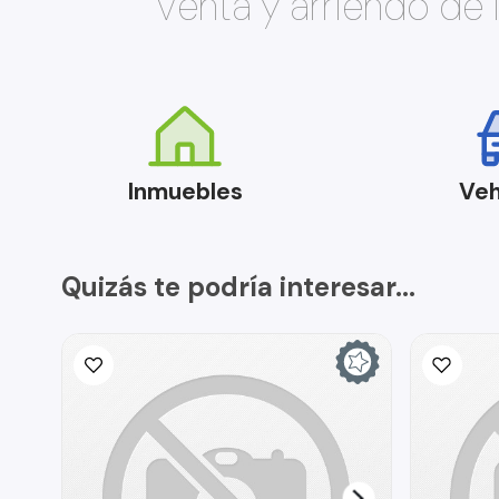
Venta y arriendo de
Inmuebles
Veh
Quizás te podría interesar...