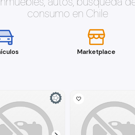
 inmuebles, autos, búsqueda d
consumo en Chile
ículos
Marketplace