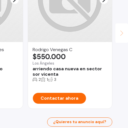
es
Rodrigo Venegas C
OM
$550.000
U
Los Ángeles
Val
eo
arriendo casa nueva en sector
Lo
sor vicenta
CO
ES
2
1
3
Contactar ahora
¿Quieres tu anuncio aquí?