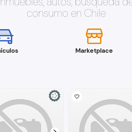
 inmuebles, autos, búsqueda d
consumo en Chile
ículos
Marketplace