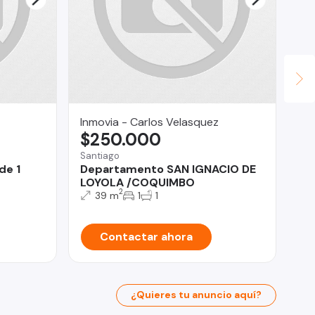
Inmovia - Carlos Velasquez
Co
$250.000
$
Santiago
Ind
de 1
Departamento SAN IGNACIO DE
3D
LOYOLA /COQUIMBO
¡I
2
39 m
1
1
Contactar ahora
¿Quieres tu anuncio aquí?