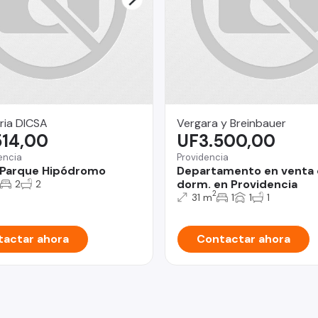
aria DICSA
Vergara y Breinbauer
514,00
UF3.500,00
encia
Providencia
o Parque Hipódromo
Departamento en venta 
dorm. en Providencia
2
2
2
31 m
1
1
1
actar ahora
Contactar ahora