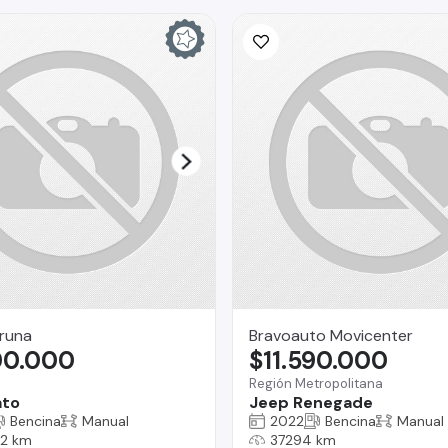
runa
Bravoauto Movicenter
00.000
$11.590.000
Región Metropolitana
ato
Jeep Renegade
Bencina
Manual
2022
Bencina
Manual
2 km
37294 km