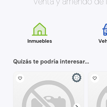
Venta y arriendo de
Inmuebles
Veh
Quizás te podría interesar...