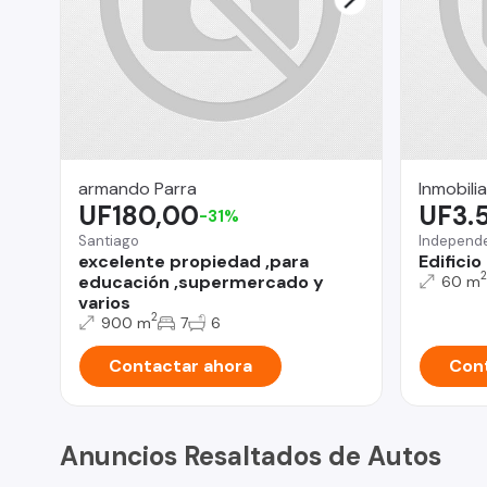
armando Parra
Inmobili
UF180,00
UF3.
-31%
Santiago
Independ
excelente propiedad ,para
Edifici
2
educación ,supermercado y
60 m
varios
2
900 m
7
6
Contactar ahora
Cont
Anuncios Resaltados de Autos