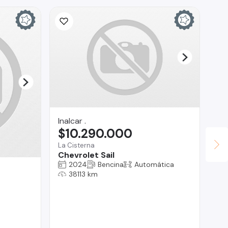
Inalcar .
$10.290.000
La Cisterna
Chevrolet Sail
2024
Bencina
Automática
Ta
38113 km
$
Bui
CA
EX
CO