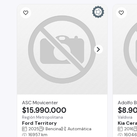
ASC Movicenter
Adolfo B
$15.990.000
$8.9
Región Metropolitana
Valdivia
Ford Territory
Kia Cer
2025
Bencina
Automática
2016
16957 km
16046