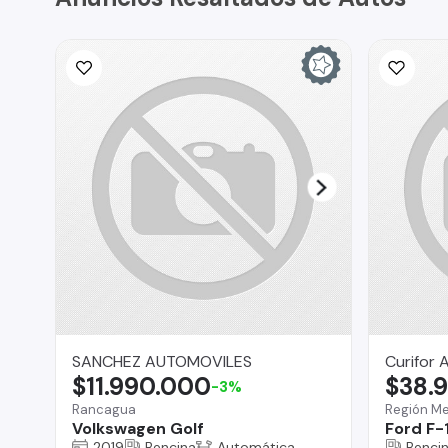
SANCHEZ AUTOMOVILES
Curifor 
$11.990.000
$38.
-3%
Rancagua
Región Me
Volkswagen Golf
Ford F-
2019
Bencina
Automática
Benci