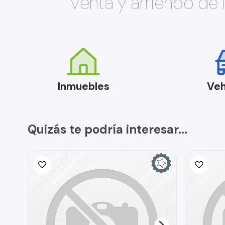
Venta y arriendo de
Inmuebles
Veh
Quizás te podría interesar...