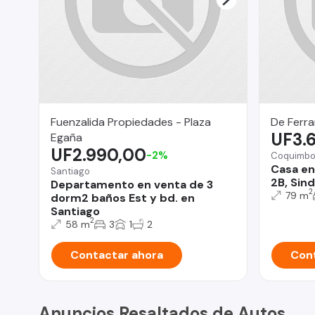
Fuenzalida Propiedades - Plaza
De Ferra
UF3.
Egaña
UF2.990,00
-2%
Coquimb
Casa en
Santiago
2B, Sin
Departamento en venta de 3
2
79 m
dorm2 baños Est y bd. en
Santiago
2
58 m
3
1
2
Contactar ahora
Cont
Anuncios Resaltados de Autos