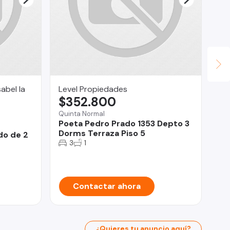
abel la
Level Propiedades
Pr
$352.800
$
Quinta Normal
Val
Poeta Pedro Prado 1353 Depto 3
Se
Dorms Terraza Piso 5
he
do de 2
3
1
Contactar ahora
¿Quieres tu anuncio aquí?