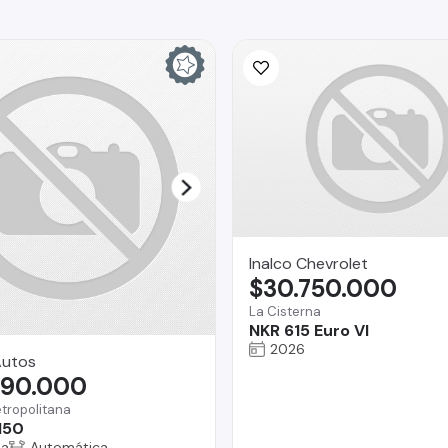
Inalco Chevrolet
$30.750.000
La Cisterna
NKR 615 Euro VI
2026
Autos
990.000
tropolitana
150
na
Automática