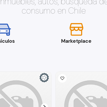
 inmuebles, autos, búsqueda d
consumo en Chile
ículos
Marketplace