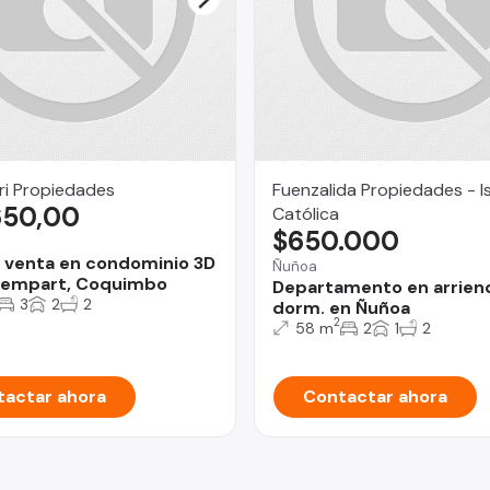
ri Propiedades
Fuenzalida Propiedades - Is
650,00
Católica
$650.000
o
 venta en condominio 3D
Ñuñoa
dempart, Coquimbo
Departamento en arrien
3
2
2
dorm. en Ñuñoa
2
58 m
2
1
2
actar ahora
Contactar ahora