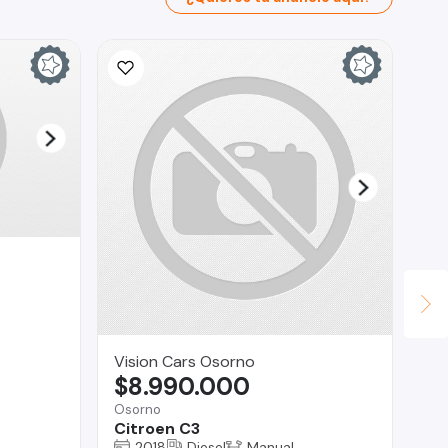
Vision Cars Osorno
Co
$8.990.000
$
Osorno
O'H
Citroen C3
Ki
2018
Diesel
Manual