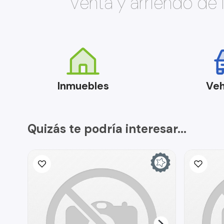
Venta y arriendo de
Inmuebles
Veh
Quizás te podría interesar...