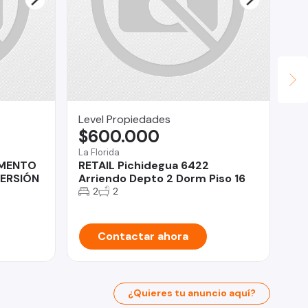
Level Propiedades
Ce
$600.000
U
La Florida
Alg
AMENTO
RETAIL Pichidegua 6422
De
VERSIÓN
Arriendo Depto 2 Dorm Piso 16
Ma
2
2
Contactar ahora
¿Quieres tu anuncio aquí?