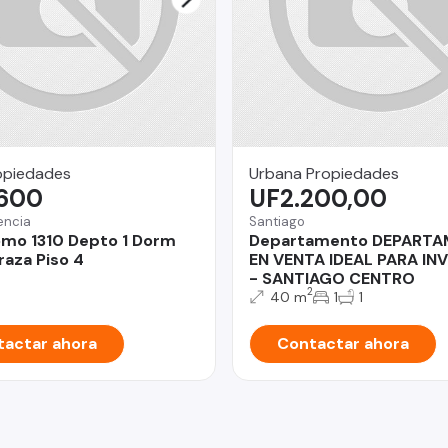
opiedades
Urbana Propiedades
.600
UF2.200,00
encia
Santiago
mo 1310 Depto 1 Dorm
Departamento DEPART
raza Piso 4
EN VENTA IDEAL PARA IN
- SANTIAGO CENTRO
2
40 m
1
1
actar ahora
Contactar ahora