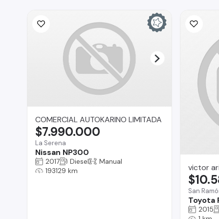
COMERCIAL AUTOKARINO LIMITADA
$7.990.000
La Serena
Nissan NP300
2017
Diesel
Manual
victor ar
193129 km
$10.
San Ramó
Toyota
2015
1 km