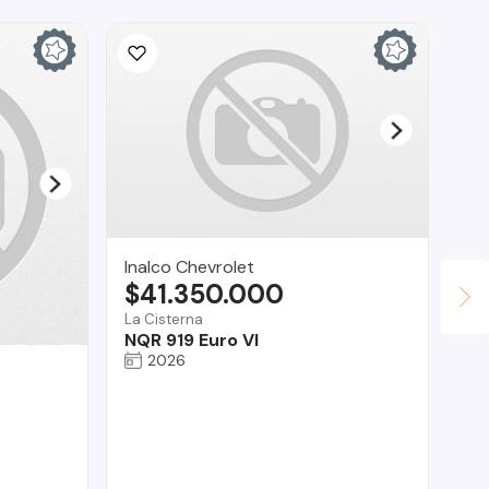
Inalco Chevrolet
$41.350.000
La Cisterna
NQR 919 Euro VI
2026
Se
$
Co
Ha