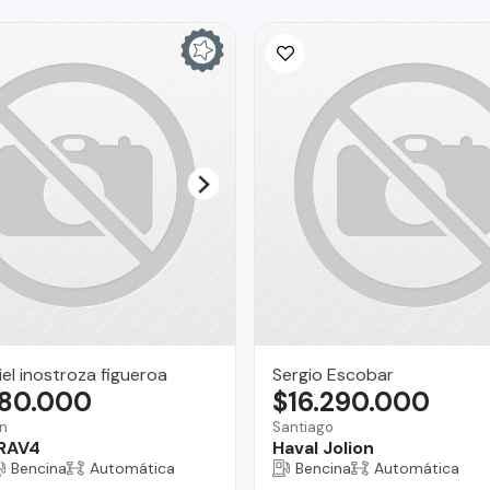
iel inostroza figueroa
Sergio Escobar
580.000
$16.290.000
n
Santiago
 RAV4
Haval Jolion
Bencina
Automática
Bencina
Automática