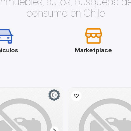
 inmuebles, autos, búsqueda d
consumo en Chile
ículos
Marketplace