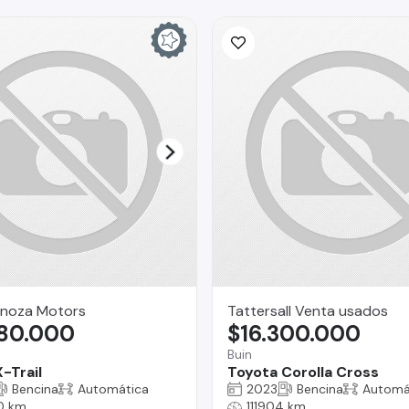
inoza Motors
Tattersall Venta usados
980.000
$16.300.000
Buin
-Trail
Toyota Corolla Cross
Bencina
Automática
2023
Bencina
Automá
0 km
111904 km