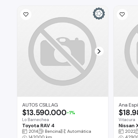
AUTOS CSILLAG
Ana Esp
$13.590.000
$18.
-1%
Lo Barnechea
Vitacura
Toyota RAV 4
Nissan X
2014
Bencina
Automática
2022
142000 km
4290