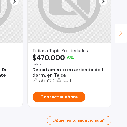
Tatiana Tapia Propiedades
Ma
$470.000
U
-6%
Talca
Vil
b De
Departamento en arriendo de 1
Ca
nte
dorm. en Talca
Vi
2
Co
36 m
1
1
1
Contactar ahora
¿Quieres tu anuncio aquí?