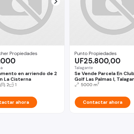
her Propiedades
Punto Propiedades
.000
UF25.800,00
na
Talagante
mento en arriendo de 2
Se Vende Parcela En Clu
n La Cisterna
Golf Las Palmas I, Talaga
2
2
2
1
5000 m
actar ahora
Contactar ahora