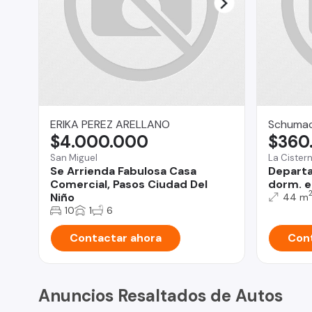
ERIKA PEREZ ARELLANO
Schumac
$4.000.000
$360
San Miguel
La Cister
Se Arrienda Fabulosa Casa
Departa
Comercial, Pasos Ciudad Del
dorm. e
Niño
44 m
10
1
6
Contactar ahora
Cont
Anuncios Resaltados de Autos