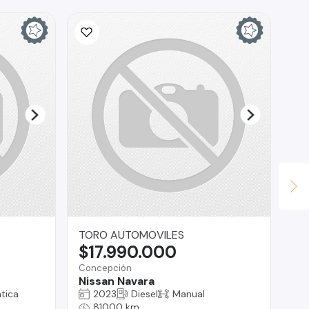
TORO AUTOMOVILES
In
$17.990.000
$
Concepción
La 
Nissan Navara
Ch
tica
2023
Diesel
Manual
81000 km