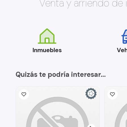
Venta y arriendo de
Inmuebles
Veh
Quizás te podría interesar...