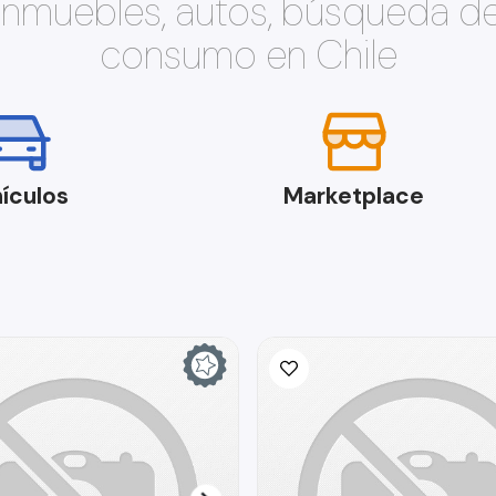
 inmuebles, autos, búsqueda d
consumo en Chile
ículos
Marketplace