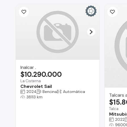
Inalcar .
$10.290.000
La Cisterna
Chevrolet Sail
2024
Bencina
Automática
Talcars 
38113 km
$15.
Talca
Mitsubi
2022
9600