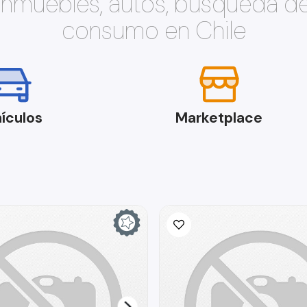
 inmuebles, autos, búsqueda d
consumo en Chile
ículos
Marketplace