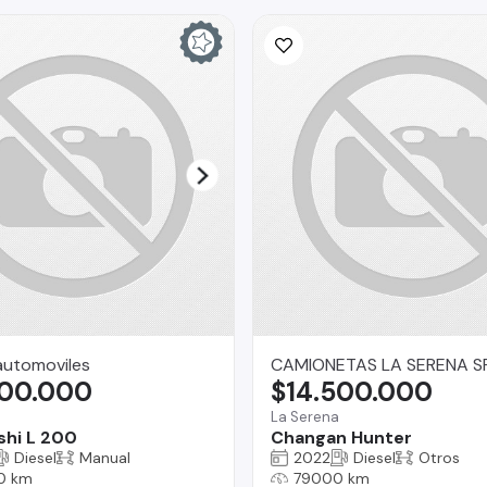
automoviles
CAMIONETAS LA SERENA S
800.000
$14.500.000
La Serena
shi L 200
Changan Hunter
Diesel
Manual
2022
Diesel
Otros
0 km
79000 km