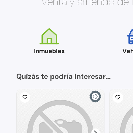
Venta y arriendo de
Inmuebles
Veh
Quizás te podría interesar...