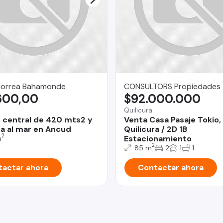
Correa Bahamonde
CONSULTORS Propiedades
600,00
$92.000.000
Quilicura
 central de 420 mts2 y
Venta Casa Pasaje Tokio,
ta al mar en Ancud
Quilicura / 2D 1B
2
Estacionamiento
m
2
85 m
2
1
1
actar ahora
Contactar ahora