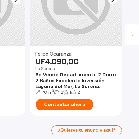
Felipe Ocaranza
Ce
UF4.090,00
U
La Serena
Alg
Se Vende Departamento 2 Dorm
De
2 Baños Excelente Inversión,
Ma
Laguna del Mar, La Serena.
2
70 m
2
1
2
Contactar ahora
¿Quieres tu anuncio aquí?