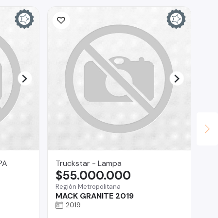
PA
Truckstar - Lampa
ce
$55.000.000
$
Región Metropolitana
Ra
MACK GRANITE 2019
Ch
2019