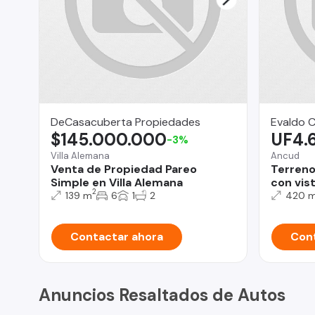
DeCasacuberta Propiedades
Evaldo 
$145.000.000
UF4.
-3%
Villa Alemana
Ancud
Venta de Propiedad Pareo
Terreno
Simple en Villa Alemana
con vis
2
139 m
6
1
2
420 
Contactar ahora
Cont
Anuncios Resaltados de Autos