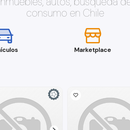
 inmuebles, autos, búsqueda d
consumo en Chile
ículos
Marketplace