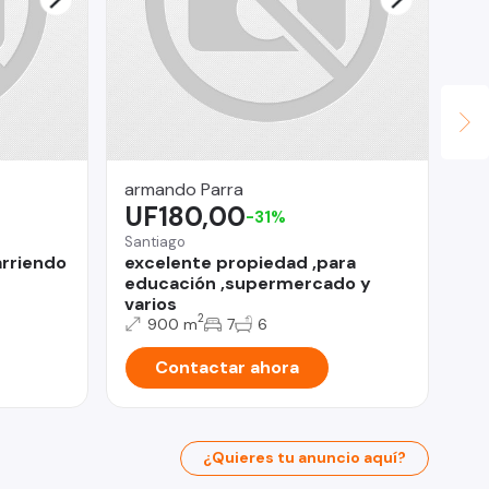
armando Parra
Su
UF180,00
$
-31%
Santiago
Ant
arriendo
excelente propiedad ,para
SE
educación ,supermercado y
varios
2
900 m
7
6
Contactar ahora
¿Quieres tu anuncio aquí?