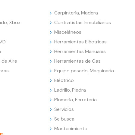
Carpintería, Madera
endo, Xbox
Contratistas Inmobiliarios
Misceláneos
DVD
Herramientas Eléctricas
e
Herramientas Manuales
 de Aire
Herramientas de Gas
oras
Equipo pesado, Maquinaria
Eléctrico
Ladrillo, Piedra
Plomería, Ferretería
Servicios
Se busca
Mantenimiento
e