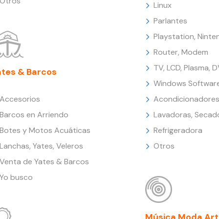
Otros
Linux
Parlantes
Playstation, Nint
Router, Modem
TV, LCD, Plasma, 
ates & Barcos
Windows Softwar
Accesorios
Acondicionadores
Barcos en Arriendo
Lavadoras, Secad
Botes y Motos Acuáticas
Refrigeradora
Lanchas, Yates, Veleros
Otros
Venta de Yates & Barcos
Yo busco
Música Moda Art