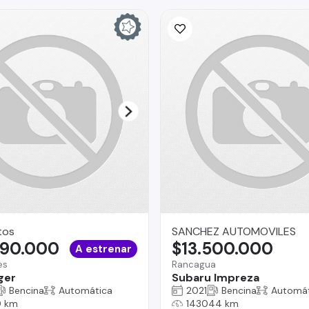
tos
SANCHEZ AUTOMOVILES
990.000
$13.500.000
A estrenar
es
Rancagua
ger
Subaru Impreza
Bencina
Automática
2021
Bencina
Automát
 km
143044 km