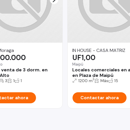
Moraga
IN HOUSE - CASA MATRIZ
000.000
UF1,00
to
Maipú
 venta de 3 dorm. en
Locales comerciales en 
Alto
en Plaza de Maipú
2
3
1
1
1200 m
Más
15
actar ahora
Contactar ahora