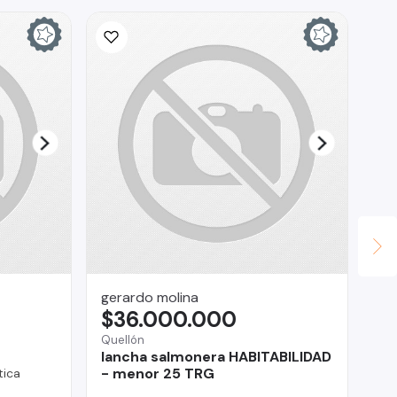
gerardo molina
GE
$36.000.000
$
Quellón
lancha salmonera HABITABILIDAD
Pue
- menor 25 TRG
ica
Ni