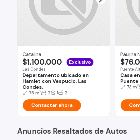
Catalina
Paulina 
$1.100.000
$76.
Exclusivo
Las Condes
Puente Al
Departamento ubicado en
Casa en
Hamlet con Vespucio. Las
Puente 
2
Condes.
73 m
2
75 m
2
1
2
Contactar ahora
Cont
Anuncios Resaltados de Autos