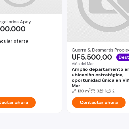
ngel arias Apey
000.000
cular oferta
Guerra & Desmartis Propi
UF5.500,00
Des
Viña del Mar
Amplio departamento e
ubicación estratégica,
oportunidad única en Viñ
Mar
2
130 m
3
1
2
actar ahora
Contactar ahora