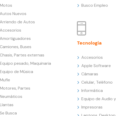
Motos
Busco Empleo
Autos Nuevos
Arriendo de Autos
Accesorios
Amortiguadores
Tecnología
Camiones, Buses
Chasis, Partes externas
Accesorios
Equipo pesado, Maquinaria
Apple Software
Equipo de Música
Cámaras
Mufle
Celular, Teléfono
Motores, Partes
Informática
Neumáticos
Equipo de Audio y
Llantas
Impresoras
Se Busca
Laptops, Desktop