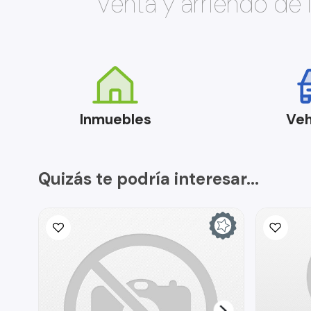
Venta y arriendo de
Inmuebles
Veh
Quizás te podría interesar...