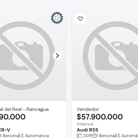
l del Real - Rancagua
Vendedor
490.000
$57.900.000
Vitacura
CR-V
Audi RS5
Bencina
Automática
2019
Bencina
Automá