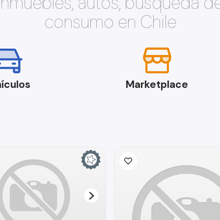
 inmuebles, autos, búsqueda d
consumo en Chile
ículos
Marketplace