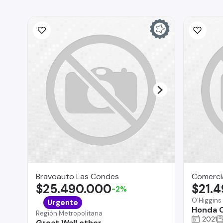
Bravoauto Las Condes
Comercia
$25.490.000
$21.
-2%
O'Higgins
Urgente
Honda 
Región Metropolitana
2021
Great Wall other