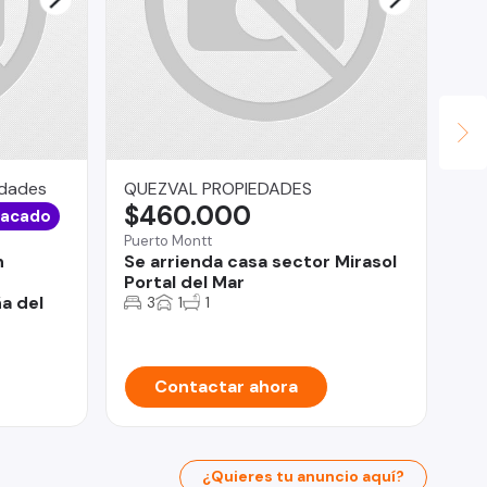
edades
QUEZVAL PROPIEDADES
ge
$460.000
$
tacado
Puerto Montt
Val
n
Se arrienda casa sector Mirasol
RO
Portal del Mar
a del
3
1
1
Contactar ahora
¿Quieres tu anuncio aquí?