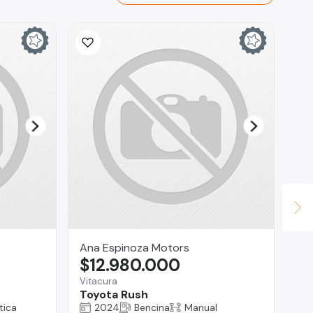
Ana Espinoza Motors
Ho
$12.980.000
$
Vitacura
San
Toyota Rush
Bu
tica
2024
Bencina
Manual