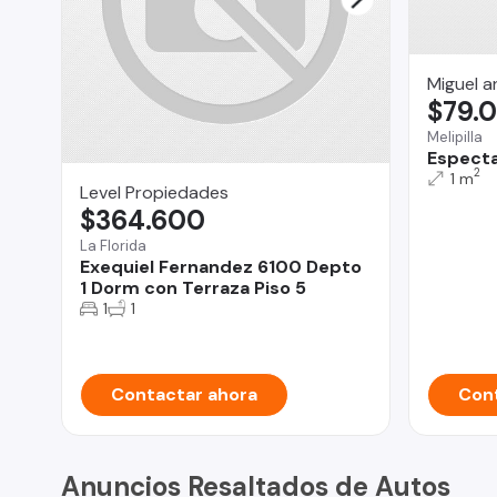
Miguel a
$79.
Melipilla
Especta
2
1 m
Level Propiedades
$364.600
La Florida
Exequiel Fernandez 6100 Depto
1 Dorm con Terraza Piso 5
1
1
Contactar ahora
Cont
Anuncios Resaltados de Autos