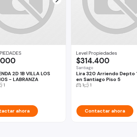
PIEDADES
Level Propiedades
.000
$314.400
Santiago
ENDA 2D 1B VILLA LOS
Lira 320 Arriendo Depto
OS - LABRANZA
en Santiago Piso 5
1
1
1
actar ahora
Contactar ahora