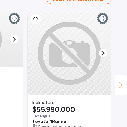
Inalmotors .
Tr
$55.990.000
$
San Miguel
Reg
Toyota 4Runner
ME
Bencina
Automática