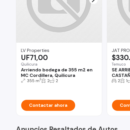
LV Properties
JAT PRO
UF71,00
$330
Quilicura
Temuco
Arriendo bodega de 355 m2 en
SE ARRI
MC Cordillera, Quilicura
CASTAÑ
2
355 m
2
2
2
1
Contactar ahora
Cont
Anuncios Resaltados de Autos