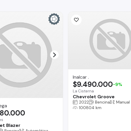
Inalcar .
$9.490.000
-9%
La Cisterna
Chevrolet Groove
2022
Bencina
Manual
ega
100804 km
980.000
es
et Blazer
Bencina
Automática