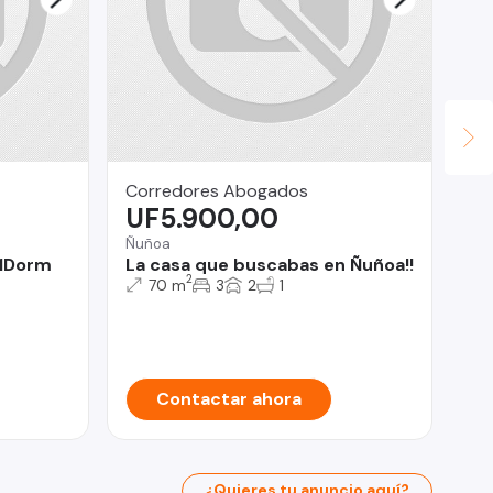
Corredores Abogados
Ga
UF5.900,00
$
Ñuñoa
La 
 1Dorm
La casa que buscabas en Ñuñoa!!
Ca
2
70 m
3
2
1
Contactar ahora
¿Quieres tu anuncio aquí?