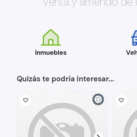
Venta y arriendo de
Inmuebles
Veh
Quizás te podría interesar...