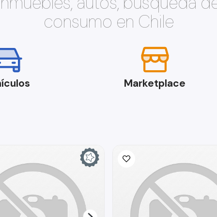
 inmuebles, autos, búsqueda d
consumo en Chile
ículos
Marketplace