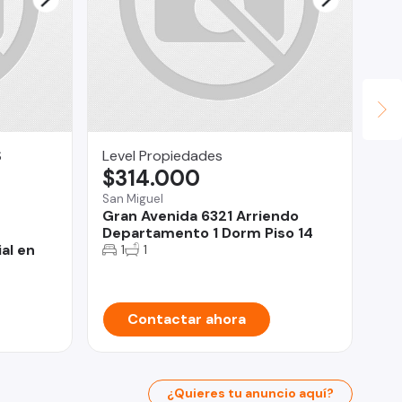
S
Level Propiedades
CE
$314.000
IN
$
San Miguel
Gran Avenida 6321 Arriendo
Qui
Departamento 1 Dorm Piso 14
Ca
al en
1
1
Qu
Contactar ahora
¿Quieres tu anuncio aquí?