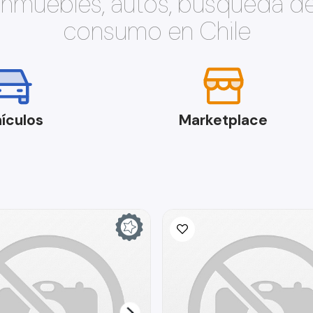
 inmuebles, autos, búsqueda d
consumo en Chile
ículos
Marketplace