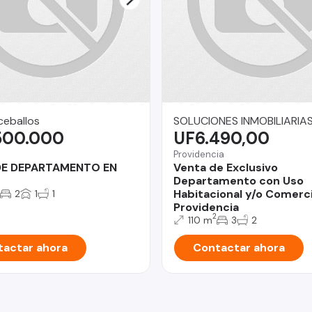
ceballos
SOLUCIONES INMOBILIARIA
500.000
UF6.490,00
Providencia
DE DEPARTAMENTO EN
Venta de Exclusivo
Departamento con Uso
Habitacional y/o Comerci
2
1
1
Providencia
2
110 m
3
2
actar ahora
Contactar ahora