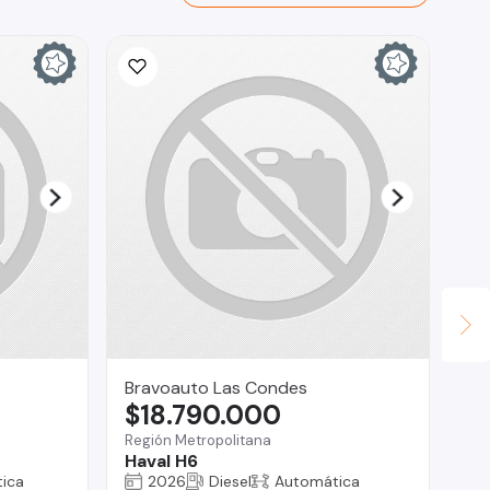
Bravoauto Las Condes
IS
$18.790.000
$
Región Metropolitana
La
Haval H6
Me
ica
2026
Diesel
Automática