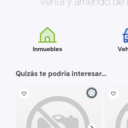
Venta y arriendo de
Inmuebles
Veh
Quizás te podría interesar...