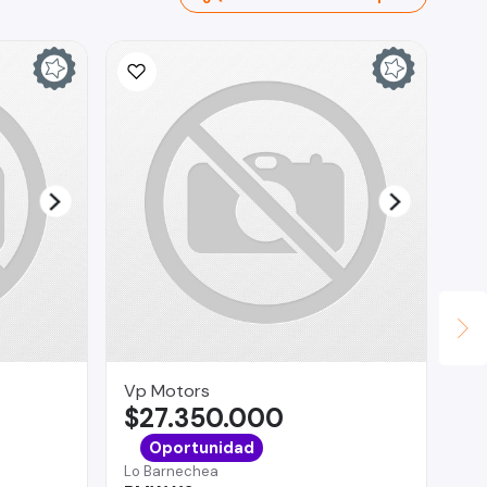
Vp Motors
As
$27.350.000
$
Co
Oportunidad
Ho
Lo Barnechea