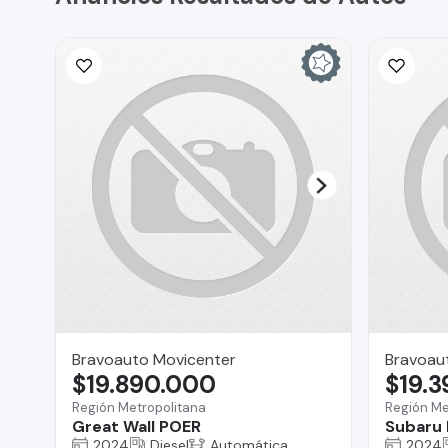
Bravoauto Movicenter
Bravoau
$19.890.000
$19.
Región Metropolitana
Región Me
Great Wall POER
Subaru 
2024
Diesel
Automática
2024