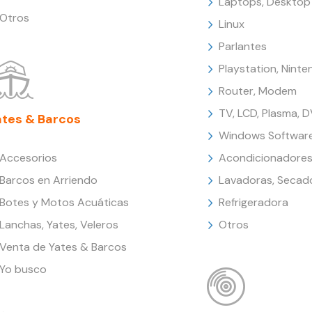
Laptops, Desktop
Otros
Linux
Parlantes
Playstation, Nint
Router, Modem
TV, LCD, Plasma, 
ates & Barcos
Windows Softwar
Accesorios
Acondicionadores
Barcos en Arriendo
Lavadoras, Secad
Botes y Motos Acuáticas
Refrigeradora
Lanchas, Yates, Veleros
Otros
Venta de Yates & Barcos
Yo busco