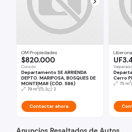
OM Propiedades
Liberona
$820.000
UF3.
Concón
Valparaís
Departamento SE ARRIENDA
Departa
DEPTO. MARIPOSA, BOSQUES DE
Cerro P
2
MONTEMAR (CÓD. 586)
75 m
2
79 m
2
2
Contactar ahora
Cont
Anuncios Resaltados de Autos