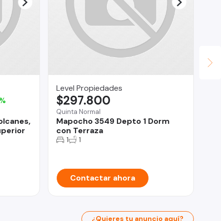
Level Propiedades
Al
$297.800
$
8%
Quinta Normal
Ñu
olcanes,
Mapocho 3549 Depto 1 Dorm
De
uperior
con Terraza
do
1
1
Contactar ahora
¿Quieres tu anuncio aquí?