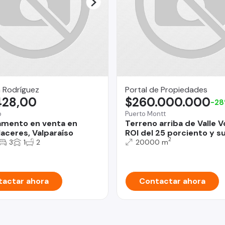
 Rodríguez
Portal de Propiedades
428,00
$260.000.000
-2
o
Puerto Montt
mento en venta en
Terreno arriba de Valle V
laceres, Valparaíso
ROI del 25 porciento y s
2
3
1
2
20000 m
actar ahora
Contactar ahora