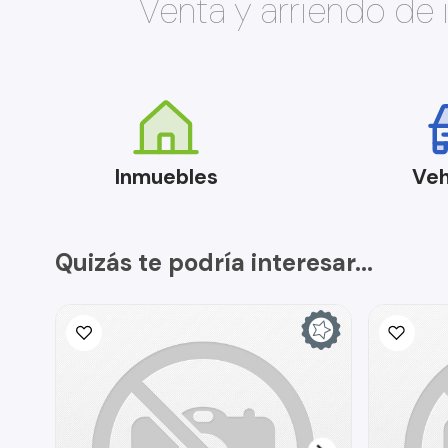
Venta y arriendo de
Inmuebles
Veh
Quizás te podría interesar...