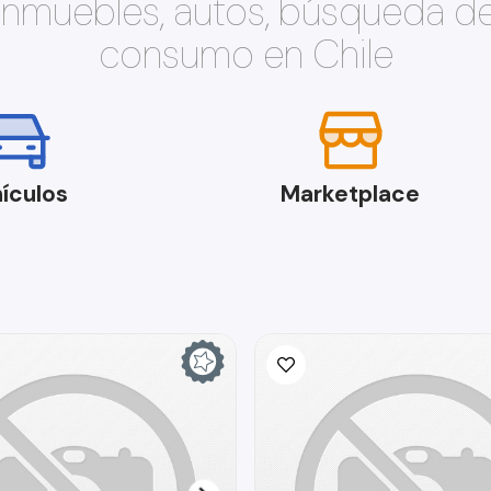
 inmuebles, autos, búsqueda d
consumo en Chile
ículos
Marketplace