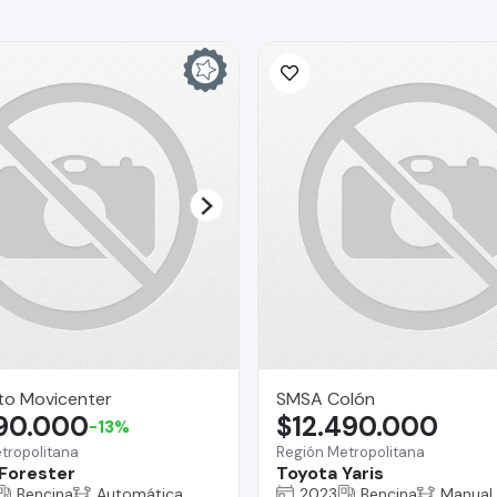
to Movicenter
SMSA Colón
390.000
$12.490.000
-13%
tropolitana
Región Metropolitana
Forester
Toyota Yaris
Bencina
Automática
2023
Bencina
Manual