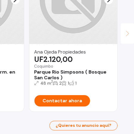
Ana Ojeda Propiedades
Po
UF2.120,00
$
Coquimbo
Pue
orm. en
Parque Rio Simpsons ( Bosque
Te
San Carlos )
me
2
48 m
2
1
1
Contactar ahora
¿Quieres tu anuncio aquí?