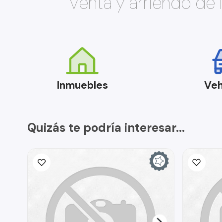
Venta y arriendo de
Inmuebles
Veh
Quizás te podría interesar...