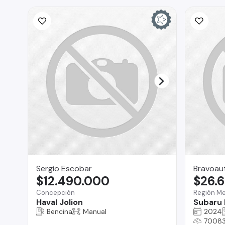
Sergio Escobar
Bravoau
$12.490.000
$26.
Concepción
Región Me
Haval Jolion
Subaru 
Bencina
Manual
2024
70083