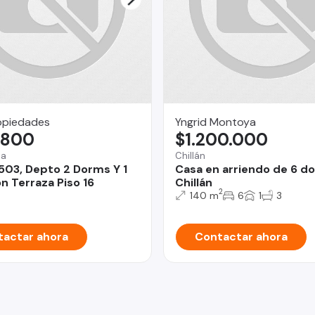
opiedades
Yngrid Montoya
.800
$1.200.000
na
Chillán
503, Depto 2 Dorms Y 1
Casa en arriendo de 6 d
n Terraza Piso 16
Chillán
2
140 m
6
1
3
actar ahora
Contactar ahora