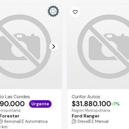
to Las Condes
Curifor Autos
690.000
$31.880.100
Urgente
-7%
tropolitana
Región Metropolitana
Forester
Ford Ranger
Bencina
Automática
Diesel
Manual
 km