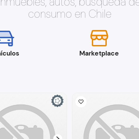
 inmuebles, autos, búsqueda d
consumo en Chile
ículos
Marketplace