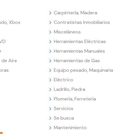
Carpintería, Madera
endo, Xbox
Contratistas Inmobiliarios
Misceláneos
DVD
Herramientas Eléctricas
e
Herramientas Manuales
 de Aire
Herramientas de Gas
oras
Equipo pesado, Maquinaria
Eléctrico
Ladrillo, Piedra
Plomería, Ferretería
Servicios
Se busca
Mantenimiento
e