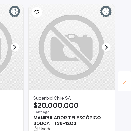
Superbid Chile SA
Te
$20.000.000
$
Santiago
Reg
MANIPULADOR TELESCÓPICO
Fo
BOBCAT T36-120S
Usado