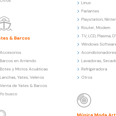
Otros
Linux
Parlantes
Playstation, Nint
Router, Modem
TV, LCD, Plasma, 
ates & Barcos
Windows Softwar
Accesorios
Acondicionadores
Barcos en Arriendo
Lavadoras, Secad
Botes y Motos Acuáticas
Refrigeradora
Lanchas, Yates, Veleros
Otros
Venta de Yates & Barcos
Yo busco
Música Moda Art