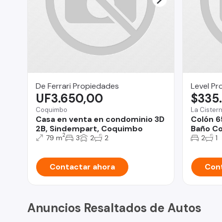
De Ferrari Propiedades
Level Pr
UF3.650,00
$335
Coquimbo
La Cister
Casa en venta en condominio 3D
Colón 6
2B, Sindempart, Coquimbo
Baño Co
2
79 m
3
2
2
2
1
Contactar ahora
Cont
Anuncios Resaltados de Autos