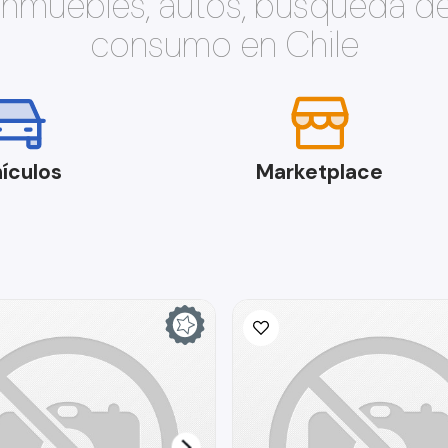
 inmuebles, autos, búsqueda d
consumo en Chile
ículos
Marketplace