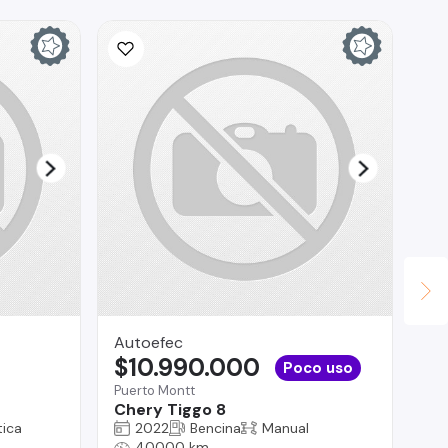
Ina
$
La 
Fo
Autoefec
$10.990.000
Poco uso
Puerto Montt
Chery Tiggo 8
ica
2022
Bencina
Manual
40000 km