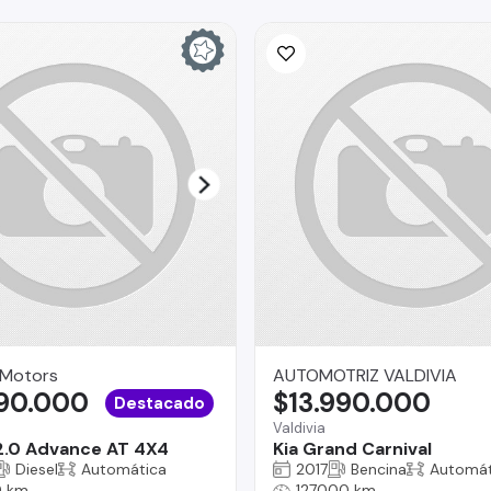
 Motors
AUTOMOTRIZ VALDIVIA
990.000
$13.990.000
Destacado
Valdivia
2.0 Advance AT 4X4
Kia Grand Carnival
Diesel
Automática
2017
Bencina
Automát
 km
127000 km