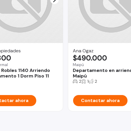
opiedades
Ana Ogaz
800
$490.000
rmal
Maipú
 Robles 1140 Arriendo
Departamento en arrien
mento 1 Dorm Piso 11
Maipú
2
1
2
actar ahora
Contactar ahora