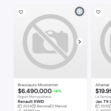
Bravoauto Movicenter
Altamar
$6.490.000
$19.
-14%
Región Metropolitana
La Serena
Renault KWID
Jac T9 
2024
Bencina
Manual
2025
48955 km
10000