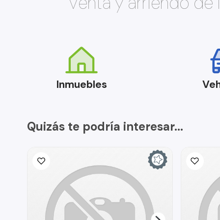
Venta y arriendo de
Inmuebles
Veh
Quizás te podría interesar...