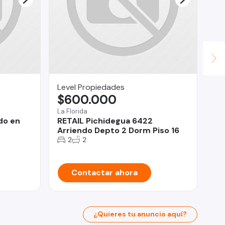
Level Propiedades
Al
$600.000
$
La Florida
Ñu
do en
RETAIL Pichidegua 6422
De
Arriendo Depto 2 Dorm Piso 16
do
2
2
Contactar ahora
¿Quieres tu anuncio aquí?