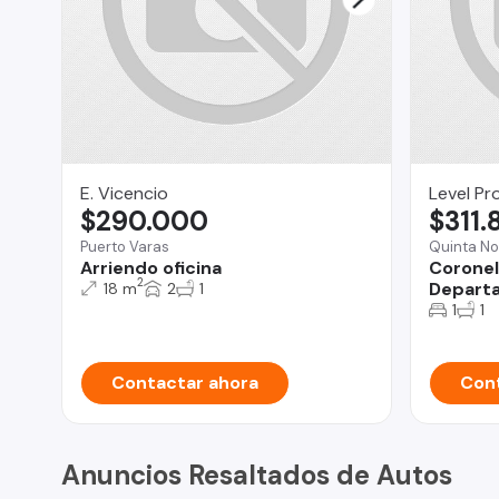
E. Vicencio
Level Pr
$290.000
$311.
Puerto Varas
Quinta No
Arriendo oficina
Coronel
2
Departa
18 m
2
1
1
1
Contactar ahora
Cont
Anuncios Resaltados de Autos