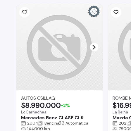
AUTOS CSILLAG
ROMBE 
$8.990.000
$16.
-2%
Lo Barnechea
La Reina
Mercedes Benz CLASE CLK
Mazda 
2004
Bencina
Automática
2021
144000 km
7800