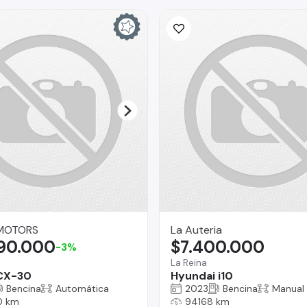
MOTORS
La Auteria
990.000
$7.400.000
-3%
La Reina
CX-30
Hyundai i10
Bencina
Automática
2023
Bencina
Manual
0 km
94168 km