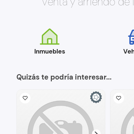
Venta y arriendo de
Inmuebles
Veh
Quizás te podría interesar...