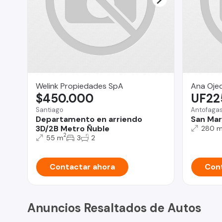
Welink Propiedades SpA
Ana Oje
$450.000
UF22
Santiago
Antofaga
Departamento en arriendo
San Mart
3D/2B Metro Ñuble
280 
2
55 m
3
2
Contactar ahora
Cont
Anuncios Resaltados de Autos