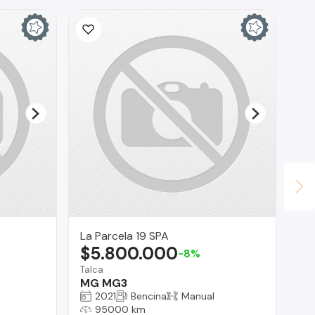
La Parcela 19 SPA
Te
$5.800.000
$
-8%
Talca
Reg
MG MG3
Je
2021
Bencina
Manual
95000 km