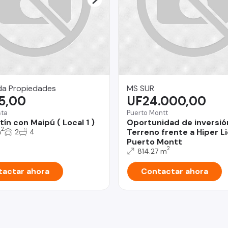
da Propiedades
MS SUR
5,00
UF24.000,00
sta
Puerto Montt
ín con Maipú ( Local 1 )
Oportunidad de inversió
2
Terreno frente a Hiper L
m
2
4
Puerto Montt
2
814.27 m
actar ahora
Contactar ahora