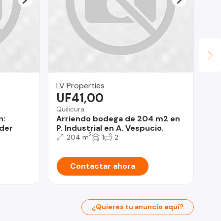
LV Properties
Na
UF41,00
$
Quilicura
n:
Arriendo bodega de 204 m2 en
San
ider
P. Industrial en A. Vespucio.
De
2
204 m
1
2
Contactar ahora
¿Quieres tu anuncio aquí?