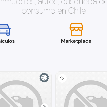
 inmuebles, autos, búsqueda d
consumo en Chile
ículos
Marketplace