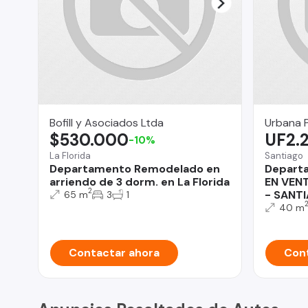
Bofill y Asociados Ltda
Urbana 
$530.000
UF2.
-10%
La Florida
Santiago
Departamento Remodelado en
Depart
arriendo de 3 dorm. en La Florida
EN VENT
2
- SANT
65 m
3
1
40 m
Contactar ahora
Cont