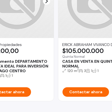
Propiedades
ERICK ABRAHAM VIVANCO 
200,00
$105.000.000
Quinta Normal
amento DEPARTAMENTO
CASA EN VENTA EN QUIN
A IDEAL PARA INVERSIÓN
NORMAL
2
IAGO CENTRO
120 m
3
1
1
2
1
1
actar ahora
Contactar ahora