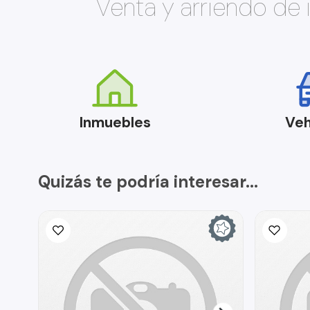
Venta y arriendo de
Inmuebles
Veh
Quizás te podría interesar...