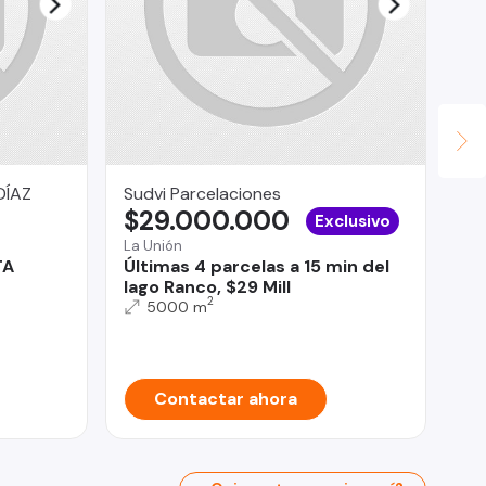
DÍAZ
Sudvi Parcelaciones
PR
$29.000.000
U
Exclusivo
La Unión
Pu
TA
Últimas 4 parcelas a 15 min del
Pu
lago Ranco, $29 Mill
de
2
5000 m
Contactar ahora