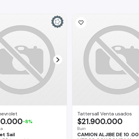
hevrolet
Tattersall Venta usados
90.000
$21.900.000
-8%
na
Buin
t Sail
CAMION ALJIBE DE 10 .0