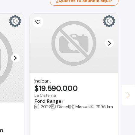
¿Quieres tu anuncio aquí?
Inalcar .
$19.590.000
La Cisterna
Ford Ranger
2022
Diesel
Manual
71195 km
La
$
Reg
00
Fo