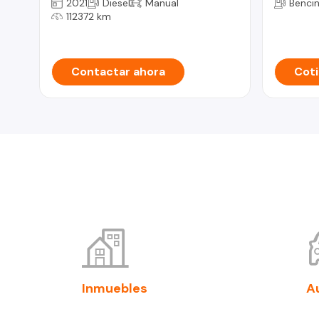
2021
Diesel
Manual
Benci
112372 km
Contactar ahora
Coti
Inmuebles
A