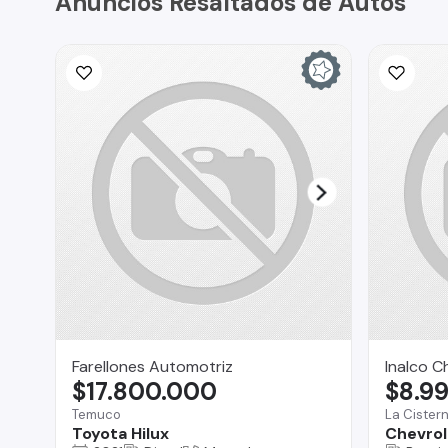
Anuncios Resaltados de Autos
Farellones Automotriz
Inalco C
$17.800.000
$8.9
Temuco
La Cister
Toyota Hilux
Chevrole