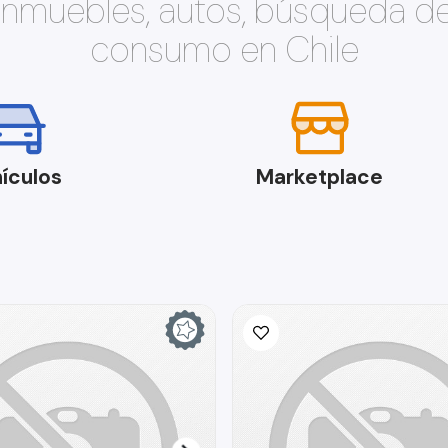
 inmuebles, autos, búsqueda d
consumo en Chile
ículos
Marketplace