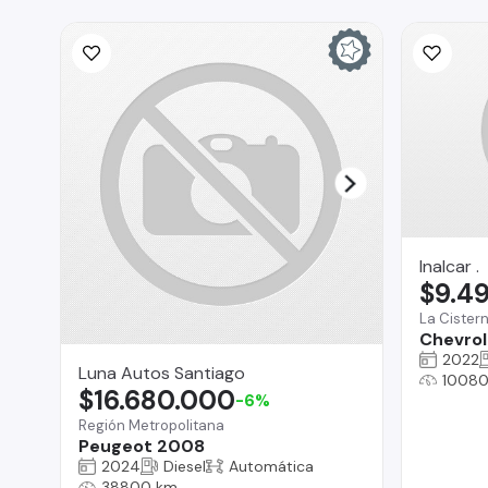
Inalcar .
$9.4
La Cister
Chevrol
2022
Luna Autos Santiago
1008
$16.680.000
-6%
Región Metropolitana
Peugeot 2008
2024
Diesel
Automática
38800 km