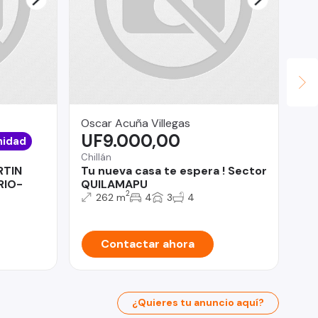
Oscar Acuña Villegas
Pr
UF9.000,00
$
nidad
Chillán
Tal
RTIN
Tu nueva casa te espera ! Sector
CA
RIO-
QUILAMAPU
Bi
2
262 m
4
3
4
Contactar ahora
¿Quieres tu anuncio aquí?