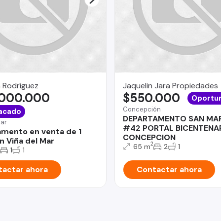
 Rodríguez
Jaquelin Jara Propiedades
.000.000
$550.000
Oportu
Concepción
acado
DEPARTAMENTO SAN MA
Mar
#42 PORTAL BICENTENA
mento en venta de 1
CONCEPCION
n Viña del Mar
2
65 m
2
1
1
1
actar ahora
Contactar ahora