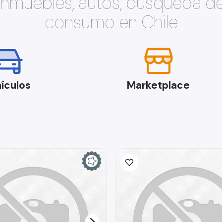
 inmuebles, autos, búsqueda d
consumo en Chile
ículos
Marketplace