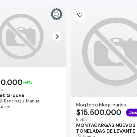
90.000
-9%
na
et Groove
Bencina
Manual
MaqTerra Maquinarias
04 km
$15.500.000
Des
Biobío
MONTACARGAS NUEVOS 
TONELADAS DE LEVANTE
Nuevo