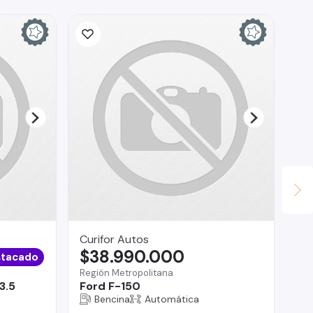
Curifor Autos
Co
$38.990.000
$
tacado
Región Metropolitana
O'H
3.5
Ford F-150
Vo
Bencina
Automática