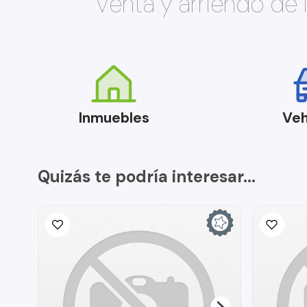
Venta y arriendo de
Inmuebles
Veh
Quizás te podría interesar...