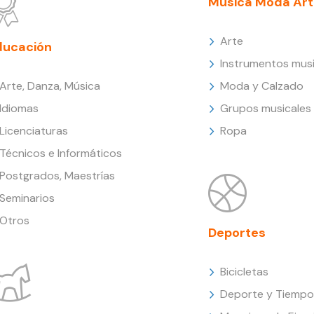
Música Moda Art
Arte
ducación
Instrumentos musi
Arte, Danza, Música
Moda y Calzado
Idiomas
Grupos musicales
Licenciaturas
Ropa
Técnicos e Informáticos
Postgrados, Maestrías
Seminarios
Otros
Deportes
Bicicletas
Deporte y Tiempo 