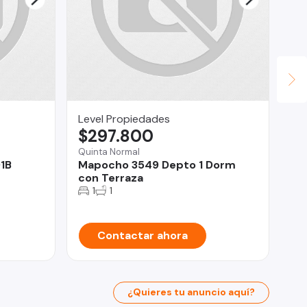
Level Propiedades
JU
$297.800
U
Quinta Normal
1B
Mapocho 3549 Depto 1 Dorm
Iqu
con Terraza
Te
1
1
Contactar ahora
¿Quieres tu anuncio aquí?