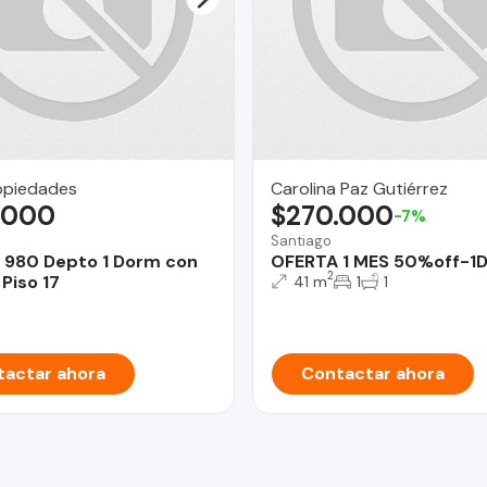
opiedades
Carolina Paz Gutiérrez
.000
$270.000
-7%
Santiago
 980 Depto 1 Dorm con
OFERTA 1 MES 50%off-1D
2
Piso 17
41 m
1
1
actar ahora
Contactar ahora