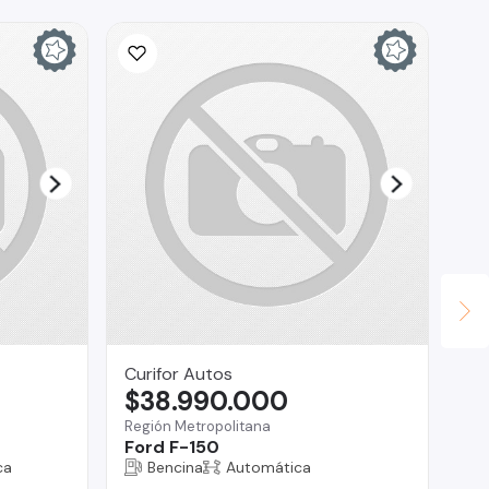
Ina
$
La 
Ch
Curifor Autos
$38.990.000
Región Metropolitana
Ford F-150
ca
Bencina
Automática