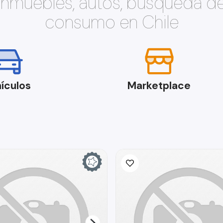
 inmuebles, autos, búsqueda d
consumo en Chile
ículos
Marketplace