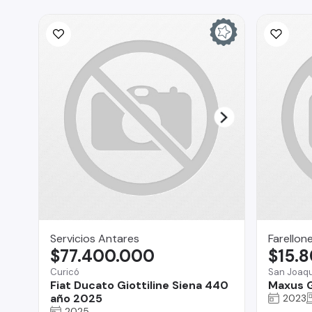
Servicios Antares
Farellon
$77.400.000
$15.
Curicó
San Joaqu
Fiat Ducato Giottiline Siena 440
Maxus 
año 2025
2023
2025