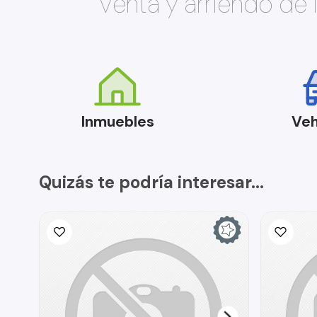
Venta y arriendo de
Inmuebles
Veh
Quizás te podría interesar...