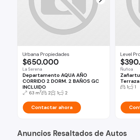
Urbana Propiedades
Level Pr
$650.000
$390
La Serena
Ñuñoa
Departamento AQUA AÑO
Zañartu
CORRIDO 2 DORM. 2 BAÑOS GC
Terraza 
INCLUIDO
1
1
2
63 m
2
1
2
Contactar ahora
Cont
Anuncios Resaltados de Autos