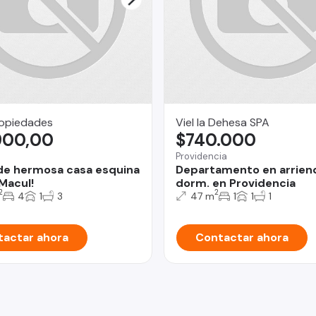
ropiedades
Viel la Dehesa SPA
900,00
$740.000
Providencia
de hermosa casa esquina
Departamento en arriend
 Macul!
dorm. en Providencia
2
2
4
1
3
47 m
1
1
1
actar ahora
Contactar ahora