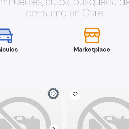
 inmuebles, autos, búsqueda d
consumo en Chile
ículos
Marketplace