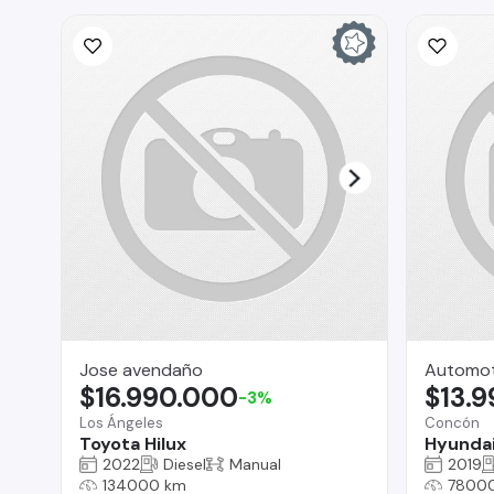
Jose avendaño
Automot
$16.990.000
$13.
-3%
Los Ángeles
Concón
Toyota Hilux
Hyunda
2022
Diesel
Manual
2019
134000 km
7800