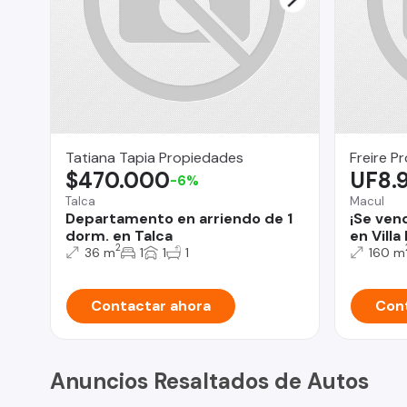
Tatiana Tapia Propiedades
Freire P
$470.000
UF8.
-6%
Talca
Macul
Departamento en arriendo de 1
¡Se ven
dorm. en Talca
en Villa
2
36 m
1
1
1
160 m
Contactar ahora
Cont
Anuncios Resaltados de Autos