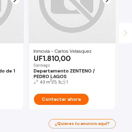
Inmovia - Carlos Velasquez
Pa
UF1.810,00
$
Santiago
Pro
o de 1
Departamento ZENTENO /
Of
PEDRO LAGOS
Pr
2
43 m
3
1
Contactar ahora
¿Quieres tu anuncio aquí?