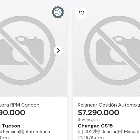
ora RPM Concon
Relancar Gestión Automotr
990.000
$7.290.000
Rancagua
i Tucson
Changan CS15
Bencina
Automática
2022
Bencina
Manual
0 km
19785 km