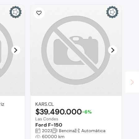
iz
KARS.CL
Br
$39.490.000
$
-6%
Las Condes
Reg
Ford F-150
Su
2023
Bencina
Automática
60000 km