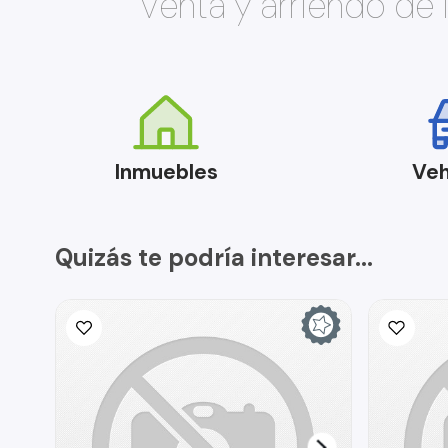
Venta y arriendo de
Inmuebles
Veh
Quizás te podría interesar...