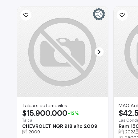
Talcars automoviles
MAO Au
$15.900.000
$42.
-12%
Talca
Las Cond
CHEVROLET NQR 918 año 2009
Ram 15
2009
2023
2500