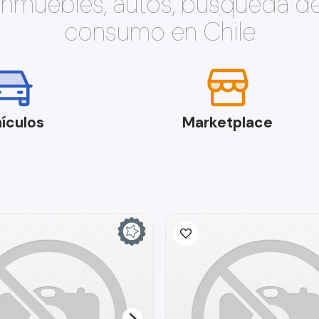
 inmuebles, autos, búsqueda d
consumo en Chile
ículos
Marketplace