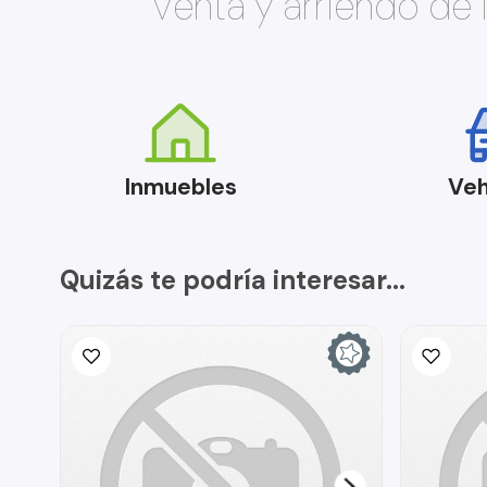
Venta y arriendo de
Inmuebles
Veh
Quizás te podría interesar...