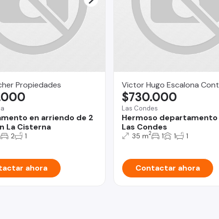
her Propiedades
Victor Hugo Escalona Cont
.000
$730.000
na
Las Condes
mento en arriendo de 2
Hermoso departamento 
n La Cisterna
Las Condes
2
2
2
1
35 m
1
1
1
actar ahora
Contactar ahora