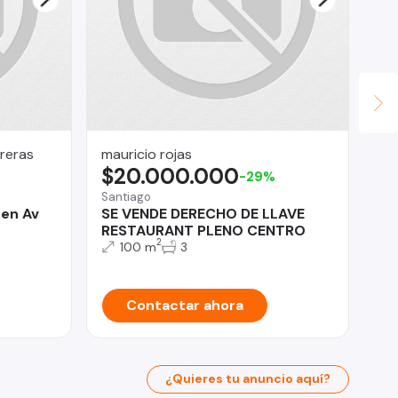
reras
mauricio rojas
OM
$20.000.000
U
-29%
Santiago
Lo 
en Av
SE VENDE DERECHO DE LLAVE
Of
RESTAURANT PLENO CENTRO
CO
2
(C
100 m
3
Contactar ahora
¿Quieres tu anuncio aquí?