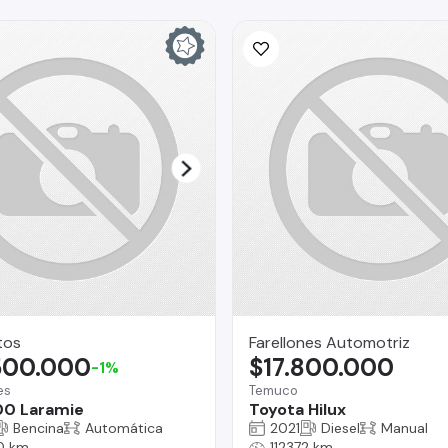
tos
Farellones Automotriz
500.000
$17.800.000
-1%
es
Temuco
00 Laramie
Toyota Hilux
Bencina
Automática
2021
Diesel
Manual
0 km
112372 km