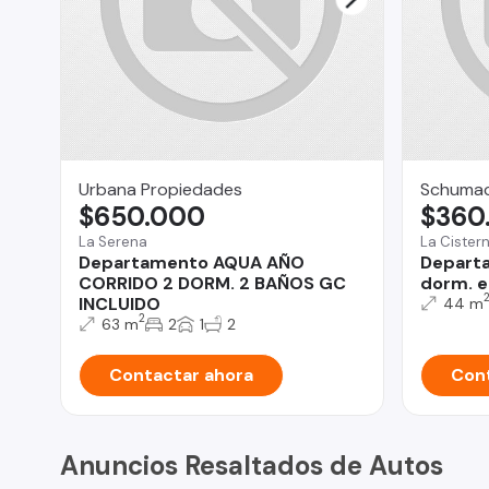
Urbana Propiedades
Schumac
$650.000
$360
La Serena
La Cister
Departamento AQUA AÑO
Departa
CORRIDO 2 DORM. 2 BAÑOS GC
dorm. e
INCLUIDO
44 m
2
63 m
2
1
2
Contactar ahora
Cont
Anuncios Resaltados de Autos