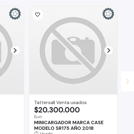
Tattersall Venta usados
Fla
$20.300.000
$
Buin
Ñu
MINICARGADOR MARCA CASE
Gr
MODELO SR175 AÑO 2018
Usado