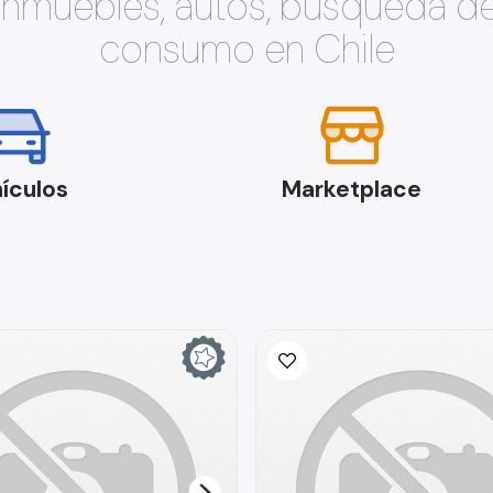
 inmuebles, autos, búsqueda d
consumo en Chile
ículos
Marketplace