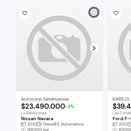
Autocorp Seminuevos
KARS.CL
$23.490.000
$39.
-2%
Lo Barnechea
Las Cond
Nissan Navara
Ford F-
2023
Diesel
Automática
2023
126000 km
6000