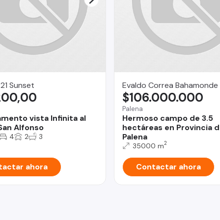
21 Sunset
Evaldo Correa Bahamonde
200,00
$106.000.000
Palena
ento vista Infinita al
Hermoso campo de 3.5
San Alfonso
hectáreas en Provincia 
Palena
4
2
3
2
35000 m
actar ahora
Contactar ahora