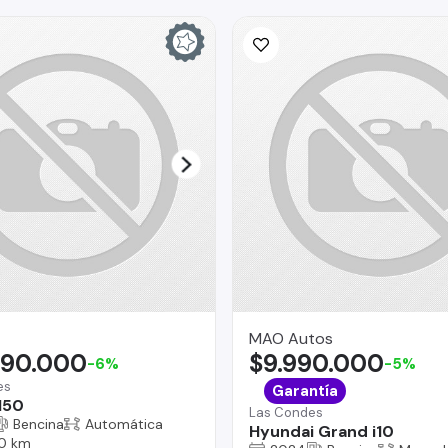
MAO Autos
490.000
$9.990.000
-6%
-5%
es
Garantía
150
Las Condes
Bencina
Automática
Hyundai Grand i10
0 km