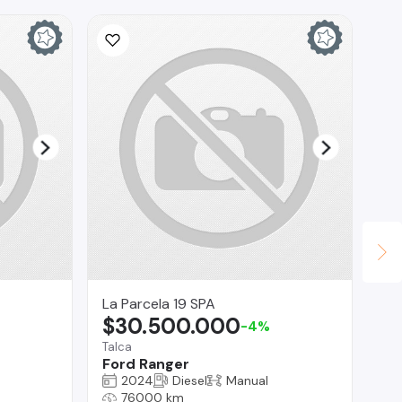
Ina
$
La 
Ch
La Parcela 19 SPA
$30.500.000
-4%
Talca
Ford Ranger
2024
Diesel
Manual
76000 km