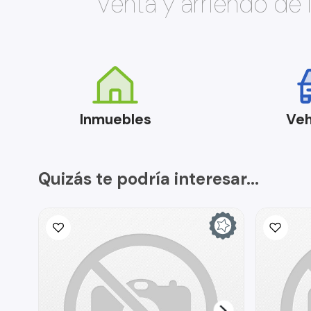
Venta y arriendo de
Inmuebles
Veh
Quizás te podría interesar...