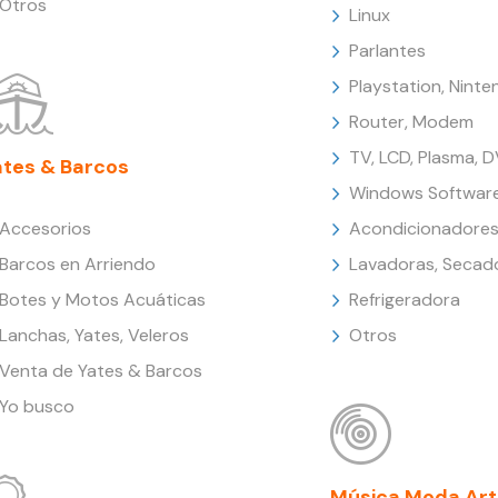
Otros
Linux
Parlantes
Playstation, Nint
Router, Modem
TV, LCD, Plasma, 
ates & Barcos
Windows Softwar
Accesorios
Acondicionadores
Barcos en Arriendo
Lavadoras, Secad
Botes y Motos Acuáticas
Refrigeradora
Lanchas, Yates, Veleros
Otros
Venta de Yates & Barcos
Yo busco
Música Moda Art