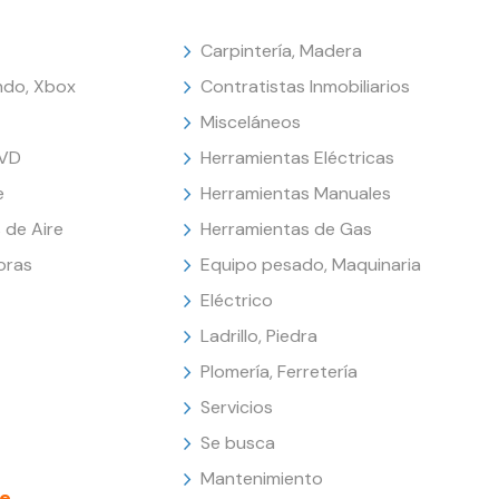
Carpintería, Madera
endo, Xbox
Contratistas Inmobiliarios
Misceláneos
DVD
Herramientas Eléctricas
e
Herramientas Manuales
 de Aire
Herramientas de Gas
oras
Equipo pesado, Maquinaria
Eléctrico
Ladrillo, Piedra
Plomería, Ferretería
Servicios
Se busca
Mantenimiento
e