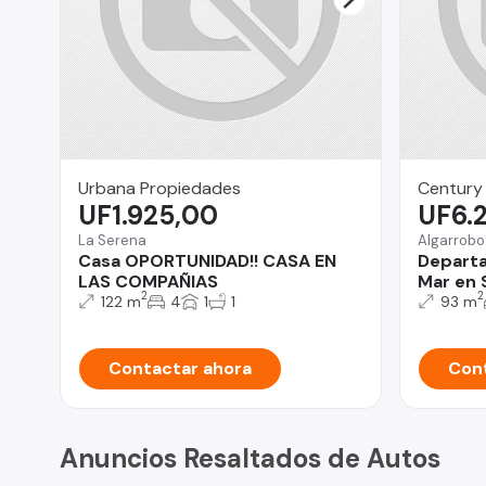
Urbana Propiedades
Century 
UF1.925,00
UF6.
La Serena
Algarrobo
Casa OPORTUNIDAD!! CASA EN
Departam
LAS COMPAÑIAS
Mar en 
2
2
122 m
4
1
1
93 m
Contactar ahora
Cont
Anuncios Resaltados de Autos