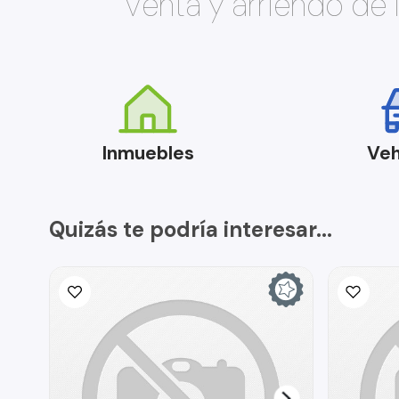
Venta y arriendo de
Inmuebles
Veh
Quizás te podría interesar...