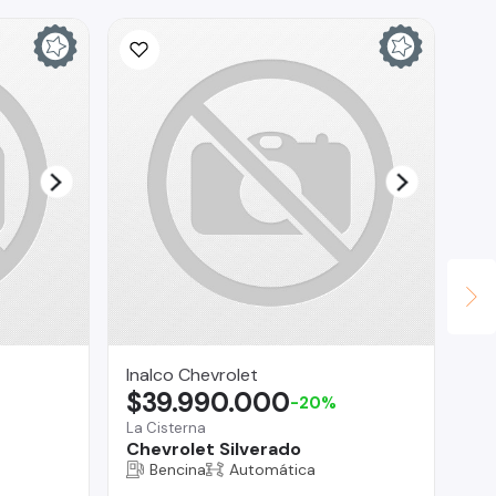
Inalco Chevrolet
Br
$39.990.000
$
-20%
La Cisterna
Reg
Chevrolet Silverado
Gr
Bencina
Automática