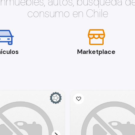
 inmuebles, autos, búsqueda d
consumo en Chile
ículos
Marketplace