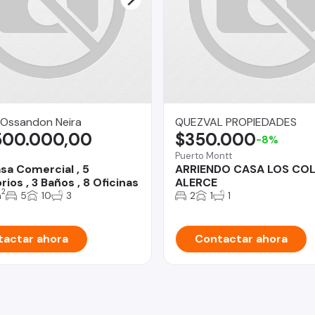
 Ossandon Neira
QUEZVAL PROPIEDADES
500.000,00
$350.000
-8%
Puerto Montt
sa Comercial , 5
ARRIENDO CASA LOS COL
ios , 3 Baños , 8 Oficinas
ALERCE
2
m
5
10
3
2
1
1
actar ahora
Contactar ahora