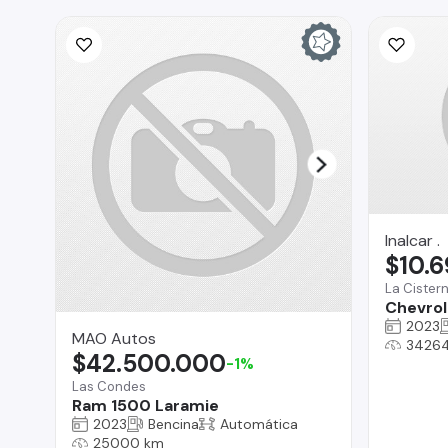
Inalcar .
$10.
La Cister
Chevrol
2023
MAO Autos
3426
$42.500.000
-1%
Las Condes
Ram 1500 Laramie
2023
Bencina
Automática
25000 km