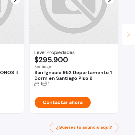
Level Propiedades
Le
$295.900
$
Santiago
La 
ONOS II
San Ignacio 952 Departamento 1
Go
Dorm en Santiago Piso 9
co
1
1
Contactar ahora
¿Quieres tu anuncio aquí?