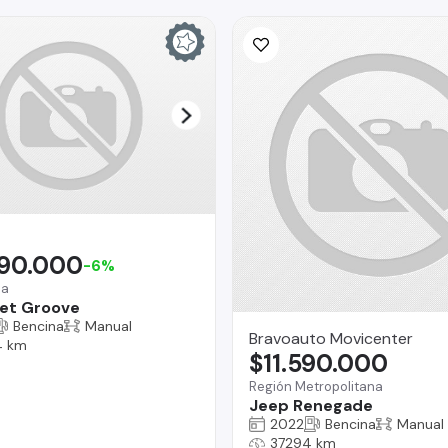
690.000
-6%
na
et Groove
Bencina
Manual
Bravoauto Movicenter
4 km
$11.590.000
Región Metropolitana
Jeep Renegade
2022
Bencina
Manual
37294 km