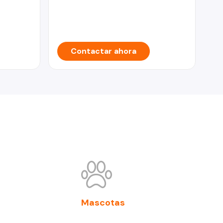
Vill
To
Contactar ahora
Mascotas