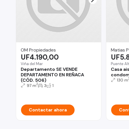
OM Propiedades
Matias P
UF4.190,00
UF5.
Viña del Mar
Puente Al
Departamento SE VENDE
Casa ai
DEPARTAMENTO EN REÑACA
condomi
(CÓD. 506)
130 m
2
97 m
3
1
Contactar ahora
Cont