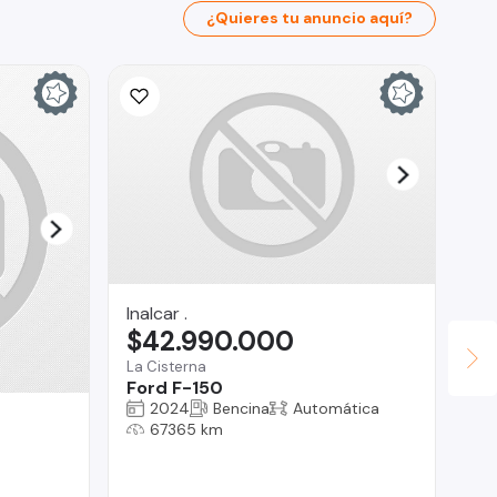
¿Quieres tu anuncio aquí?
Inalcar .
$42.990.000
La Cisterna
Ford F-150
2024
Bencina
Automática
Ro
67365 km
$