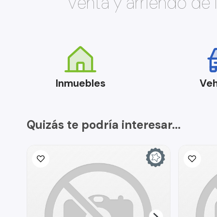
Venta y arriendo de
Inmuebles
Veh
Quizás te podría interesar...