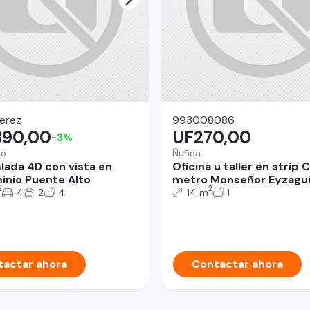
erez
993008086
890,00
UF270,00
-3%
to
Ñuñoa
slada 4D con vista en
Oficina u taller en strip 
nio Puente Alto
metro Monseñor Eyzagui
2
2
4
2
4
14 m
1
actar ahora
Contactar ahora