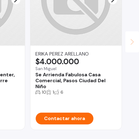
ERIKA PEREZ ARELLANO
Ga
$4.000.000
$
San Miguel
Qui
Center,
Se Arrienda Fabulosa Casa
Ca
rre
Comercial, Pasos Ciudad Del
do
Niño
10
1
6
Contactar ahora