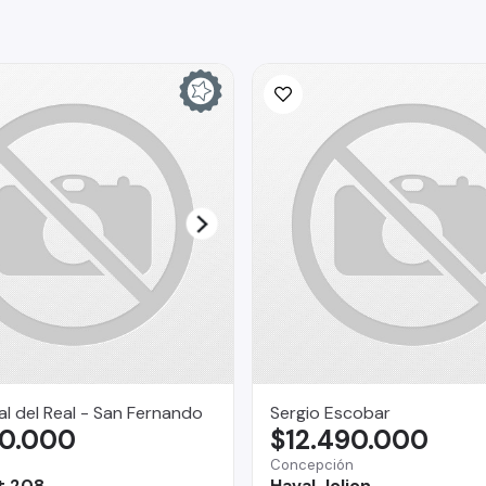
l del Real - San Fernando
Sergio Escobar
90.000
$12.490.000
Concepción
t 208
Haval Jolion