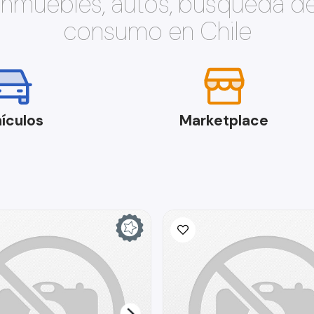
 inmuebles, autos, búsqueda d
consumo en Chile
ículos
Marketplace