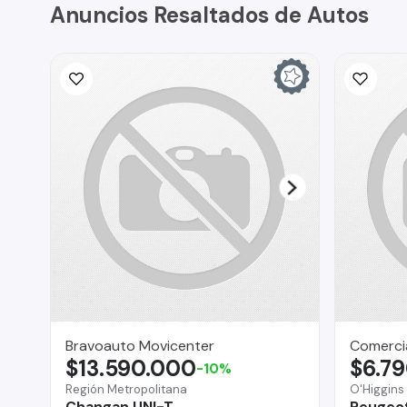
Anuncios Resaltados de Autos
Bravoauto Movicenter
Comercia
$13.590.000
$6.7
-10%
Región Metropolitana
O'Higgins
Changan UNI-T
Peugeo