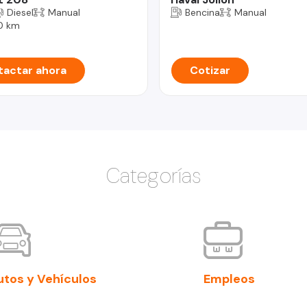
Diesel
Manual
Bencina
Manual
0 km
actar ahora
Cotizar
Categorías
utos y Vehículos
Empleos