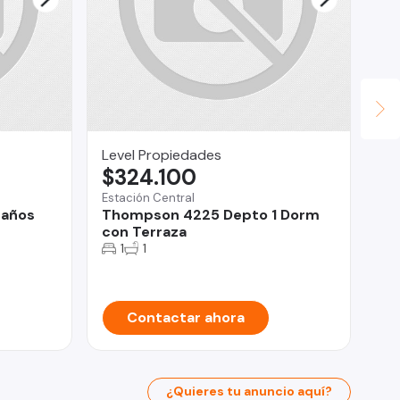
Level Propiedades
Vi
$324.100
$
Estación Central
Pro
baños
Thompson 4225 Depto 1 Dorm
De
con Terraza
do
1
1
Contactar ahora
¿Quieres tu anuncio aquí?