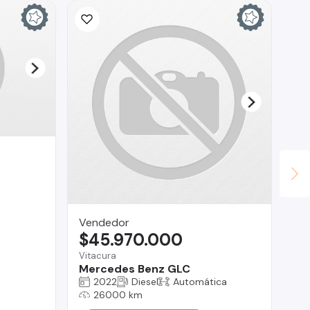
Vendedor
Do
$45.970.000
$
Vitacura
San
Mercedes Benz GLC
Do
2022
Diesel
Automática
26000 km