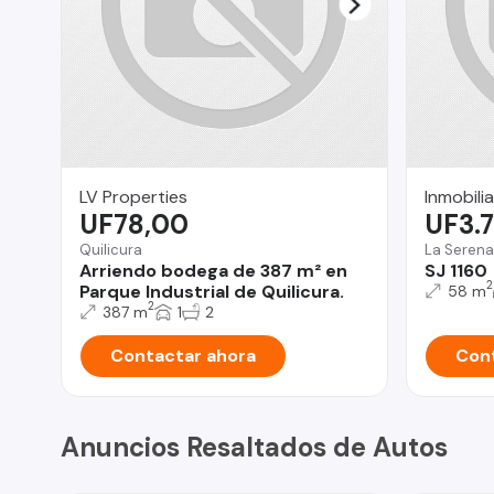
LV Properties
Inmobili
UF78,00
UF3.
Quilicura
La Serena
Arriendo bodega de 387 m² en
SJ 1160
2
Parque Industrial de Quilicura.
58 m
2
387 m
1
2
Contactar ahora
Cont
Anuncios Resaltados de Autos