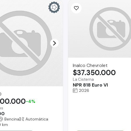
Inalco Chevrolet
$37.350.000
La Cisterna
NPR 818 Euro VI
2026
O
900.000
-4%
es
00
Bencina
Automática
0 km