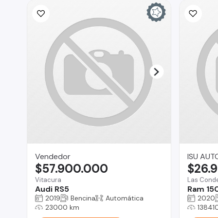
Vendedor
ISU AUT
$57.900.000
$26.
Vitacura
Las Cond
Audi RS5
Ram 15
2019
Bencina
Automática
2020
23000 km
13841