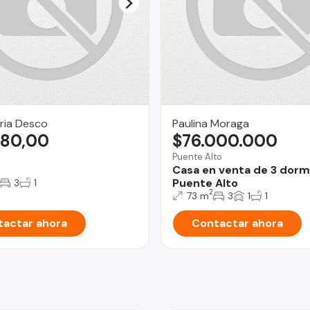
aria Desco
Paulina Moraga
780,00
$76.000.000
Puente Alto
Casa en venta de 3 dorm
Puente Alto
3
1
2
73 m
3
1
1
actar ahora
Contactar ahora