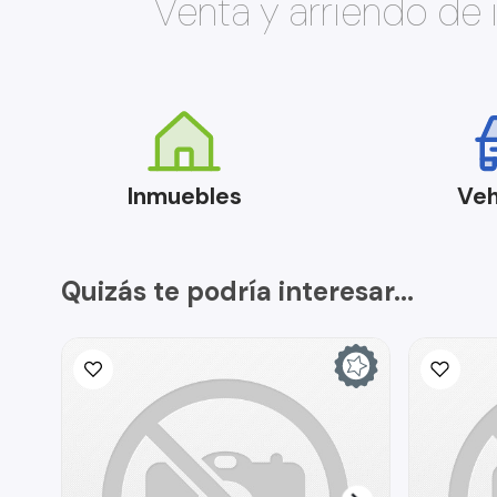
Venta y arriendo de
Inmuebles
Veh
Quizás te podría interesar...