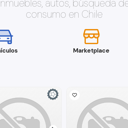
 inmuebles, autos, búsqueda d
consumo en Chile
ículos
Marketplace