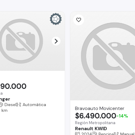
990.000
na
nger
Diesel
Automática
Bravoauto Movicenter
0 km
$6.490.000
-14%
Región Metropolitana
Renault KWID
2024
Bencina
Manual