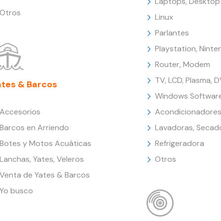
Laptops, Desktop
Otros
Linux
Parlantes
Playstation, Nint
Router, Modem
TV, LCD, Plasma, 
ates & Barcos
Windows Softwar
Accesorios
Acondicionadores
Barcos en Arriendo
Lavadoras, Secad
Botes y Motos Acuáticas
Refrigeradora
Lanchas, Yates, Veleros
Otros
Venta de Yates & Barcos
Yo busco