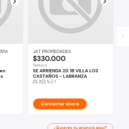
 SPA
JAT PROPIEDADES
Ma
$330.000
U
Temuco
Vil
 en
SE ARRIENDA 2D 1B VILLA LOS
Ca
es
CASTAÑOS - LABRANZA
Vi
Co
2
1
1
Contactar ahora
¿Quieres tu anuncio aquí?