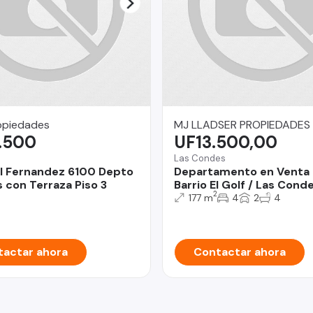
opiedades
MJ LLADSER PROPIEDADES
.500
UF13.500,00
Las Condes
l Fernandez 6100 Depto
Departamento en Venta
 con Terraza Piso 3
Barrio El Golf / Las Cond
2
177 m
4
2
4
actar ahora
Contactar ahora