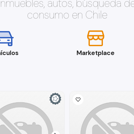
 inmuebles, autos, búsqueda d
consumo en Chile
ículos
Marketplace