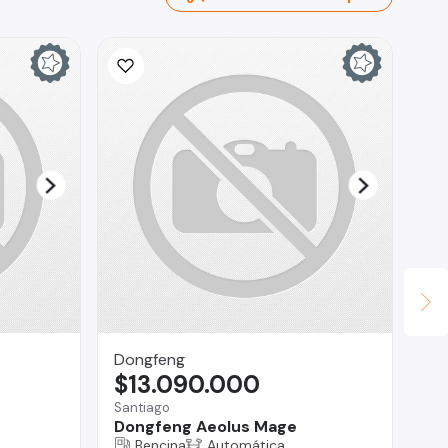
Dongfeng
Au
$13.090.000
$
Santiago
La
Dongfeng Aeolus Mage
To
Bencina
Automática