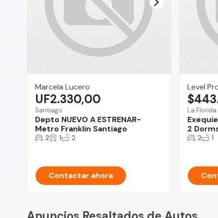
Marcela Lucero
Level Pr
UF2.330,00
$443
Santiago
La Florida
Depto NUEVO A ESTRENAR-
Exequie
Metro Franklin Santiago
2 Dorms
2
1
2
2
1
Contactar ahora
Cont
Anuncios Resaltados de Autos