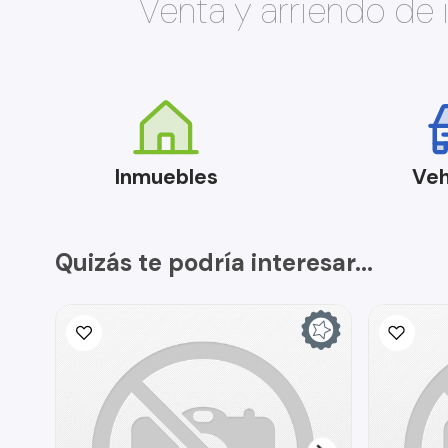
Venta y arriendo de
Inmuebles
Veh
Quizás te podría interesar...