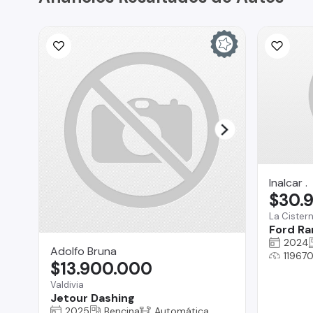
Inalcar .
$30.
La Cister
Ford Ra
2024
Adolfo Bruna
11967
$13.900.000
Valdivia
Jetour Dashing
2025
Bencina
Automática