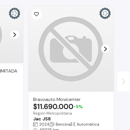
IMITADA
Bravoauto Movicenter
RA
$11.690.000
$
-5%
Región Metropolitana
Reg
Jac JS8
Ni
2024
Bencina
Automática
49325 km