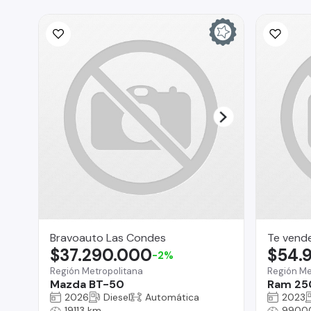
Bravoauto Las Condes
Te vend
$37.290.000
$54.
-2%
Región Metropolitana
Región Me
Mazda BT-50
Ram 25
2026
Diesel
Automática
2023
19113 km
9900