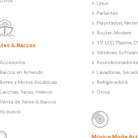
Otros
Linux
Parlantes
Playstation, Nint
Router, Modem
TV, LCD, Plasma, 
ates & Barcos
Windows Softwar
Accesorios
Acondicionadores
Barcos en Arriendo
Lavadoras, Secad
Botes y Motos Acuáticas
Refrigeradora
Lanchas, Yates, Veleros
Otros
Venta de Yates & Barcos
Yo busco
Música Moda Art