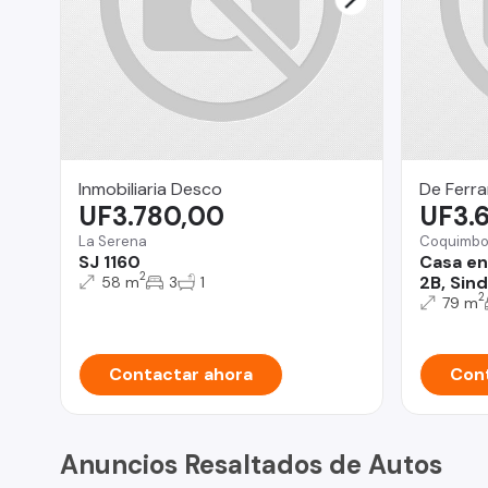
Inmobiliaria Desco
De Ferra
UF3.780,00
UF3.
La Serena
Coquimb
SJ 1160
Casa en
2
2B, Sin
58 m
3
1
2
79 m
Contactar ahora
Cont
Anuncios Resaltados de Autos