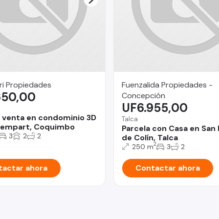
ri Propiedades
Fuenzalida Propiedades -
650,00
Concepción
UF6.955,00
o
 venta en condominio 3D
Talca
dempart, Coquimbo
Parcela con Casa en San 
3
2
2
de Colín, Talca
2
250 m
3
2
actar ahora
Contactar ahora