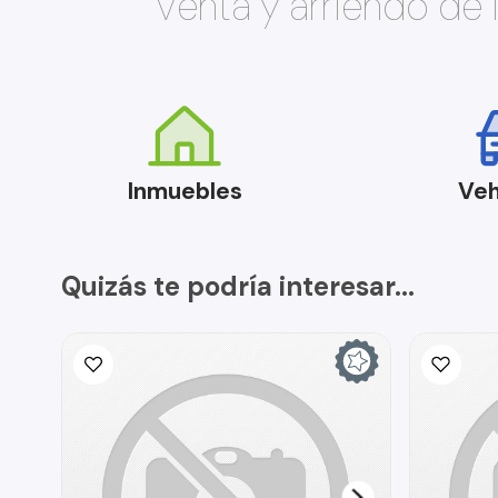
Venta y arriendo de
Inmuebles
Veh
Quizás te podría interesar...