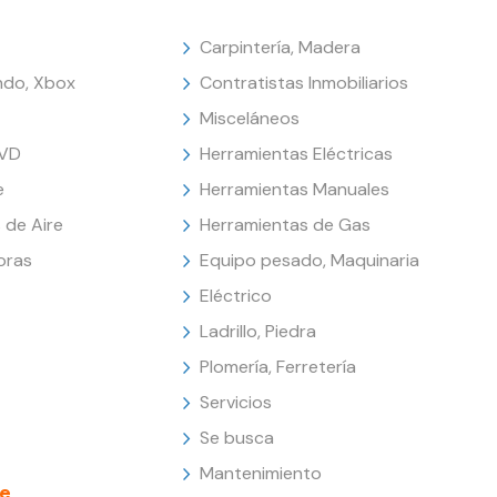
Carpintería, Madera
endo, Xbox
Contratistas Inmobiliarios
Misceláneos
DVD
Herramientas Eléctricas
e
Herramientas Manuales
 de Aire
Herramientas de Gas
oras
Equipo pesado, Maquinaria
Eléctrico
Ladrillo, Piedra
Plomería, Ferretería
Servicios
Se busca
Mantenimiento
e