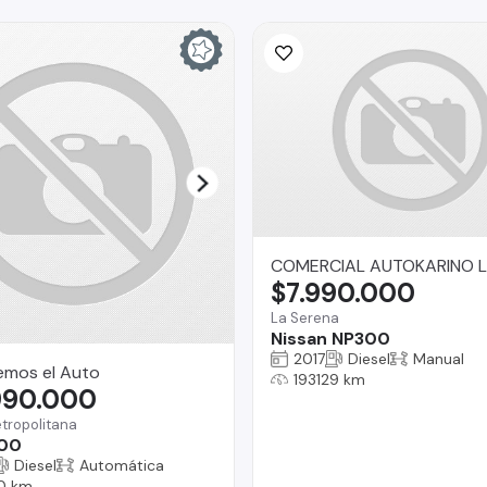
COMERCIAL AUTOKARINO L
$7.990.000
La Serena
Nissan NP300
2017
Diesel
Manual
emos el Auto
193129 km
990.000
tropolitana
00
Diesel
Automática
0 km