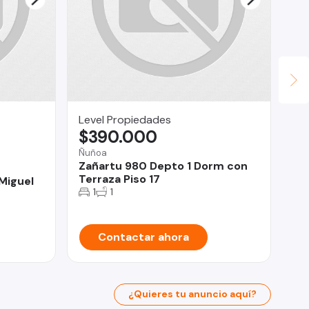
Level Propiedades
Ca
$390.000
U
Ñuñoa
Te
Zañartu 980 Depto 1 Dorm con
HE
Terraza Piso 17
HA
Miguel
1
1
Contactar ahora
¿Quieres tu anuncio aquí?