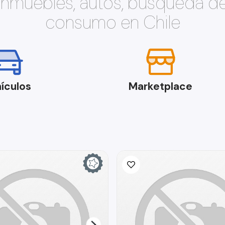
 inmuebles, autos, búsqueda d
consumo en Chile
ículos
Marketplace