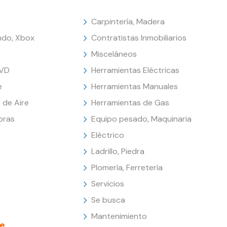
Carpintería, Madera
endo, Xbox
Contratistas Inmobiliarios
Misceláneos
DVD
Herramientas Eléctricas
e
Herramientas Manuales
 de Aire
Herramientas de Gas
oras
Equipo pesado, Maquinaria
Eléctrico
Ladrillo, Piedra
Plomería, Ferretería
Servicios
Se busca
Mantenimiento
e