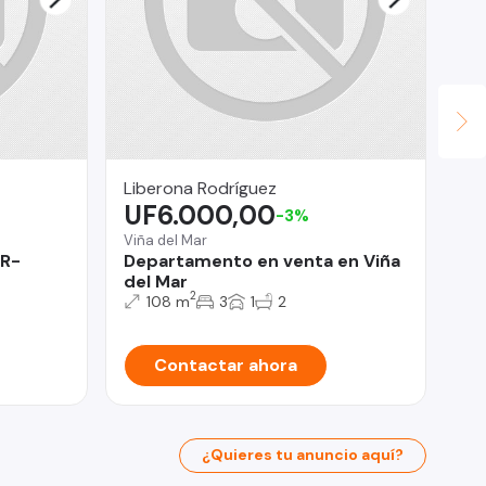
Liberona Rodríguez
Ga
UF6.000,00
U
-3%
Viña del Mar
La 
AR-
Departamento en venta en Viña
Ca
del Mar
2
108 m
3
1
2
Contactar ahora
¿Quieres tu anuncio aquí?