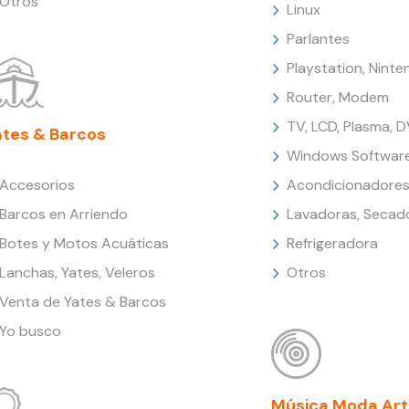
Otros
Linux
Parlantes
Playstation, Nint
Router, Modem
TV, LCD, Plasma, 
ates & Barcos
Windows Softwar
Accesorios
Acondicionadores
Barcos en Arriendo
Lavadoras, Secad
Botes y Motos Acuáticas
Refrigeradora
Lanchas, Yates, Veleros
Otros
Venta de Yates & Barcos
Yo busco
Música Moda Art