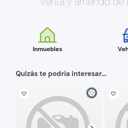
Venta y arriendo de
Inmuebles
Veh
Quizás te podría interesar...