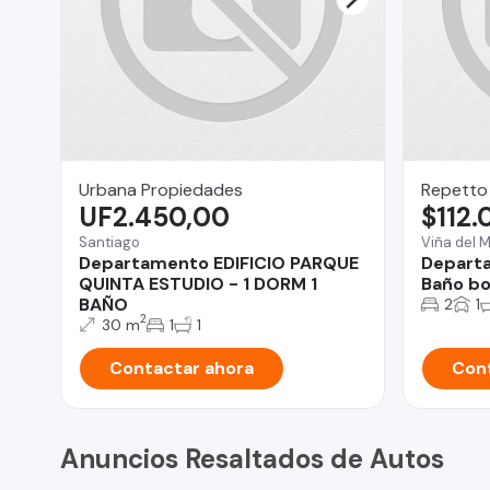
Urbana Propiedades
Repetto
UF2.450,00
$112
Santiago
Viña del 
Departamento EDIFICIO PARQUE
Departa
QUINTA ESTUDIO - 1 DORM 1
Baño bo
BAÑO
2
1
2
30 m
1
1
Contactar ahora
Cont
Anuncios Resaltados de Autos