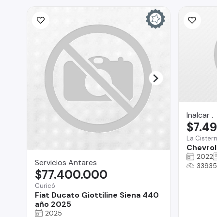
Inalcar .
$7.4
La Cister
Chevrole
2022
Servicios Antares
33935
$77.400.000
Curicó
Fiat Ducato Giottiline Siena 440
año 2025
2025