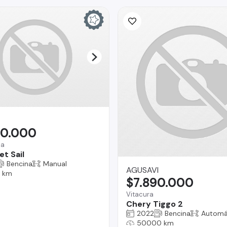
90.000
na
t Sail
Bencina
Manual
AGUSAVI
 km
$7.890.000
Vitacura
Chery Tiggo 2
2022
Bencina
Automá
50000 km