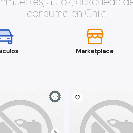
 inmuebles, autos, búsqueda d
consumo en Chile
ículos
Marketplace