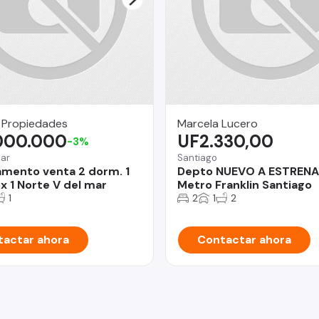
 Propiedades
Marcela Lucero
.000.000
UF2.330,00
-3%
Mar
Santiago
mento venta 2 dorm. 1
Depto NUEVO A ESTREN
x 1 Norte V del mar
Metro Franklin Santiago
1
2
1
2
actar ahora
Contactar ahora