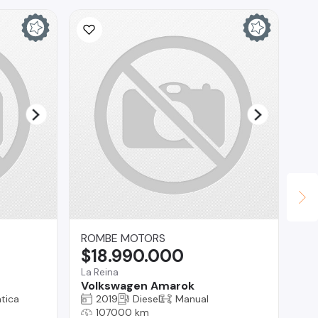
ROMBE MOTORS
Au
$18.990.000
$
La Reina
San
Volkswagen Amarok
Hy
tica
2019
Diesel
Manual
107000 km