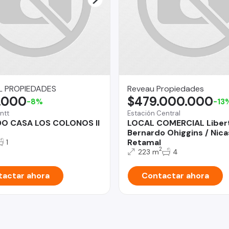
L PROPIEDADES
Reveau Propiedades
.000
$479.000.000
-8%
-13
ntt
Estación Central
DO CASA LOS COLONOS II
LOCAL COMERCIAL Liber
Bernardo Ohiggins / Nica
Retamal
1
2
223 m
4
actar ahora
Contactar ahora