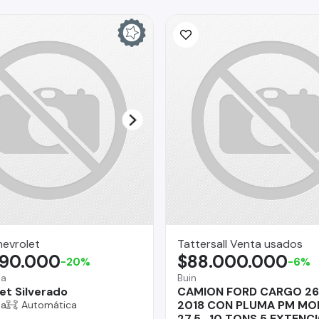
hevrolet
Tattersall Venta usados
990.000
$88.000.000
-20%
-6%
na
Buin
et Silverado
CAMION FORD CARGO 26
2018 CON PLUMA PM MO
na
Automática
27.5 , 10 TONS 5 EXTENC