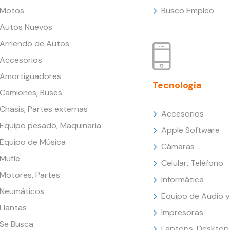
Motos
Busco Empleo
Autos Nuevos
Arriendo de Autos
Accesorios
Amortiguadores
Tecnología
Camiones, Buses
Chasis, Partes externas
Accesorios
Equipo pesado, Maquinaria
Apple Software
Equipo de Música
Cámaras
Mufle
Celular, Teléfono
Motores, Partes
Informática
Neumáticos
Equipo de Audio y
Llantas
Impresoras
Se Busca
Laptops, Desktop