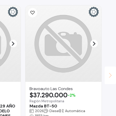
Bravoauto Las Condes
SM
$37.290.000
$
-2%
Región Metropolitana
O'H
29 AÑO
Mazda BT-50
Ch
DELO
2026
Diesel
Automática
IONES
19113 km