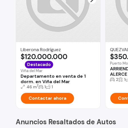
Liberona Rodríguez
QUEZVA
$120.000.000
$350
Puerto Mo
Destacado
ARRIEN
Viña del Mar
ALERCE
Departamento en venta de 1
2
1
dorm. en Viña del Mar
2
46 m
1
1
Contactar ahora
Cont
Anuncios Resaltados de Autos