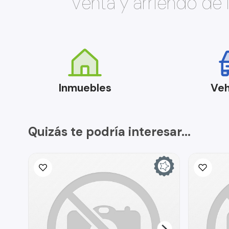
Venta y arriendo de
Inmuebles
Veh
Quizás te podría interesar...