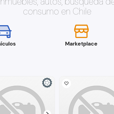
 inmuebles, autos, búsqueda d
consumo en Chile
ículos
Marketplace