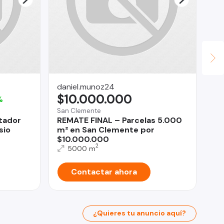
daniel.munoz24
DI
$10.000.000
$
%
San Clemente
Ped
tador
REMATE FINAL – Parcelas 5.000
Se
sio
m² en San Clemente por
Ca
$10.000.000
Pe
2
5000 m
Contactar ahora
¿Quieres tu anuncio aquí?