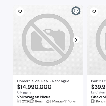
Comercial del Real - Rancagua
Inalco C
$14.990.000
$39.
O'Higgins
La Cister
Volkswagen Nivus
Chevrol
2026
Bencina
Manual
10 km
Benci