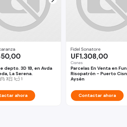
caranza
Fidel Sonatore
350,00
UF1.308,00
Cisnes
e depto. 3D 1B, en Avda
Parcelas En Venta en Fu
da, La Serena.
Risopatrón - Puerto Cisn
Aysén
3
1
1
actar ahora
Contactar ahora