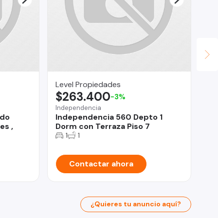
Level Propiedades
In
$263.400
U
-3%
Independencia
Pro
ndo
Independencia 560 Depto 1
De
es ,
Dorm con Terraza Piso 7
LE
1
1
Contactar ahora
¿Quieres tu anuncio aquí?