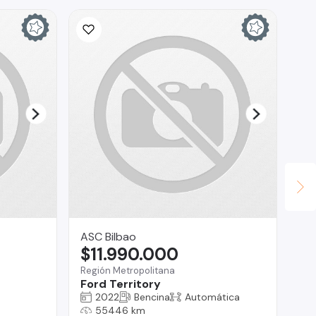
ASC Bilbao
AU
$11.990.000
$
Región Metropolitana
Lo 
Ford Territory
Hy
2022
Bencina
Automática
55446 km