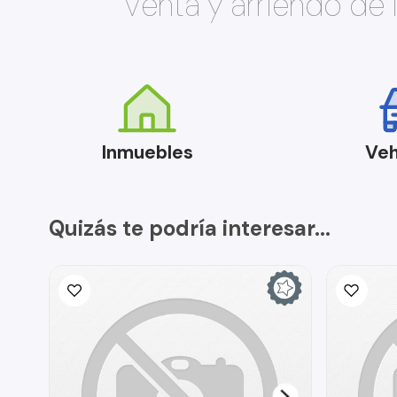
Venta y arriendo de
Inmuebles
Veh
Quizás te podría interesar...