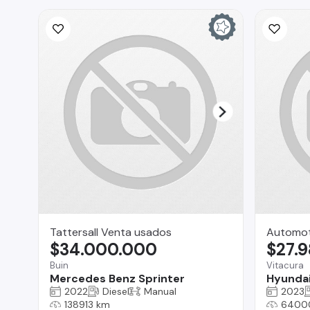
Tattersall Venta usados
Automoto
$34.000.000
$27.
Buin
Vitacura
Mercedes Benz Sprinter
Hyundai
2022
Diesel
Manual
2023
138913 km
6400