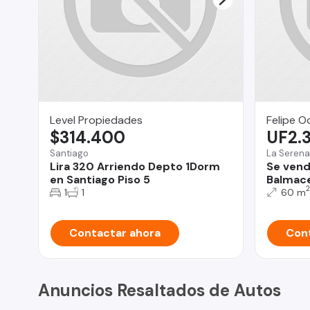
Level Propiedades
Felipe O
$314.400
UF2.
Santiago
La Serena
Lira 320 Arriendo Depto 1Dorm
Se vend
en Santiago Piso 5
Balmace
2
1
1
60 m
Contactar ahora
Cont
Anuncios Resaltados de Autos