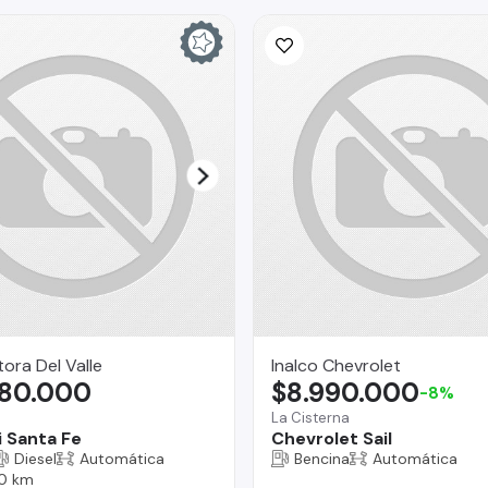
ra Del Valle
Inalco Chevrolet
980.000
$8.990.000
-8%
La Cisterna
 Santa Fe
Chevrolet Sail
Diesel
Automática
Bencina
Automática
0 km