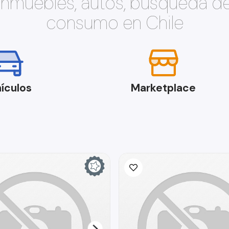
 inmuebles, autos, búsqueda d
consumo en Chile
ículos
Marketplace