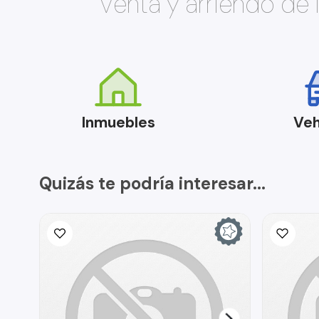
Venta y arriendo de
Inmuebles
Veh
Quizás te podría interesar...