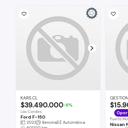
KARS.CL
GESTION
$39.490.000
$15.
-6%
Las Condes
Opor
Ford F-150
Puerto Mo
2023
Bencina
Automática
Nissan
60000 km