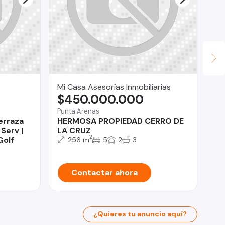
Mi Casa Asesorías Inmobiliarias
Le
$450.000.000
$
Punta Arenas
Ind
Terraza
HERMOSA PROPIEDAD CERRO DE
Nu
 Serv |
LA CRUZ
Ar
2
Golf
256 m
5
2
3
Contactar ahora
¿Quieres tu anuncio aquí?