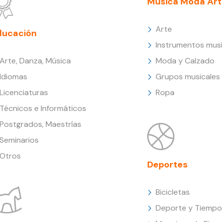
Música Moda Art
Arte
ducación
Instrumentos musi
Arte, Danza, Música
Moda y Calzado
Idiomas
Grupos musicales
Licenciaturas
Ropa
Técnicos e Informáticos
Postgrados, Maestrías
Seminarios
Otros
Deportes
Bicicletas
Deporte y Tiempo 