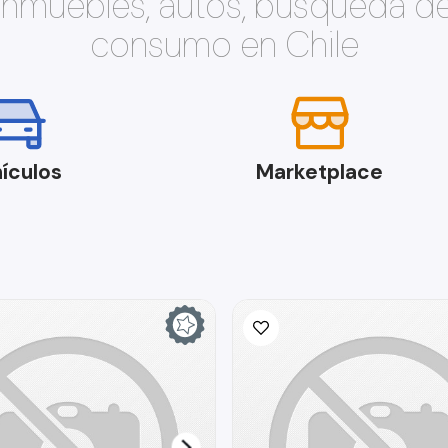
 inmuebles, autos, búsqueda d
consumo en Chile
ículos
Marketplace