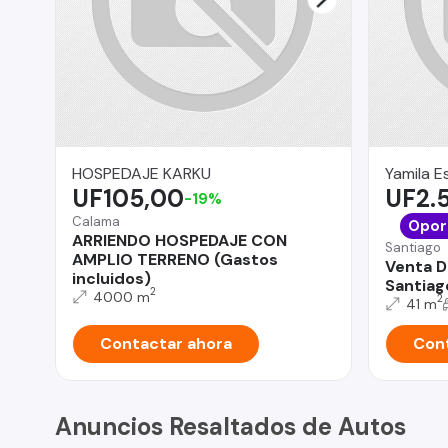
HOSPEDAJE KARKU
Yamila E
UF105,00
UF2.
-19%
Calama
Opor
ARRIENDO HOSPEDAJE CON
Santiago
AMPLIO TERRENO (Gastos
Venta D
incluidos)
Santiag
2
4000 m
2
41 m
Contactar ahora
Cont
Anuncios Resaltados de Autos