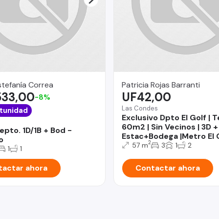
stefanía Correa
Patricia Rojas Barranti
533,00
UF42,00
-8%
Las Condes
tunidad
Exclusivo Dpto El Golf | 
60m2 | Sin Vecinos | 3D +
epto. 1D/1B + Bod -
Estac+Bodega |Metro El 
o
2
57 m
3
1
2
1
1
actar ahora
Contactar ahora