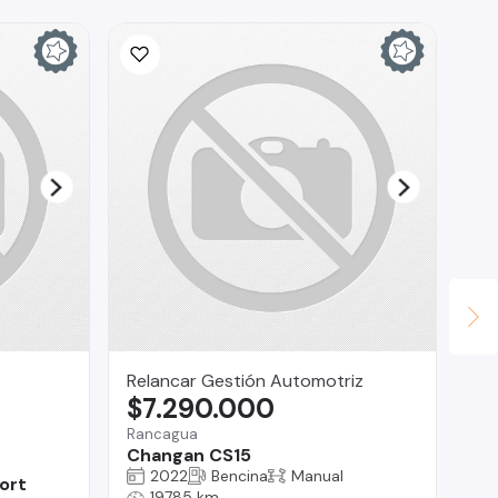
Relancar Gestión Automotriz
Fa
$7.290.000
$
Rancagua
Te
Changan CS15
To
2022
Bencina
Manual
ort
19785 km