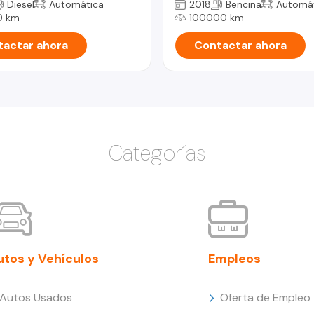
Diesel
Automática
2018
Bencina
Automá
0 km
100000 km
actar ahora
Contactar ahora
Categorías
utos y Vehículos
Empleos
Autos Usados
Oferta de Empleo