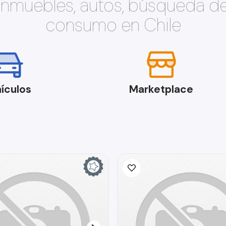
 inmuebles, autos, búsqueda d
consumo en Chile
ículos
Marketplace