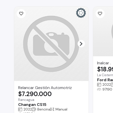
Inalcar .
$18.
La Cister
Ford Ra
2022
Relancar Gestión Automotriz
97190
$7.290.000
Rancagua
Changan CS15
2022
Bencina
Manual