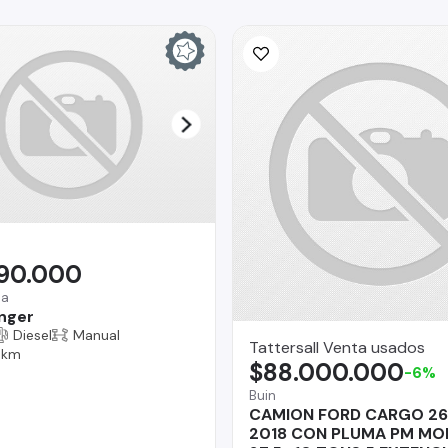
990.000
na
nger
Diesel
Manual
Tattersall Venta usados
 km
$88.000.000
-6%
Buin
CAMION FORD CARGO 26
2018 CON PLUMA PM MO