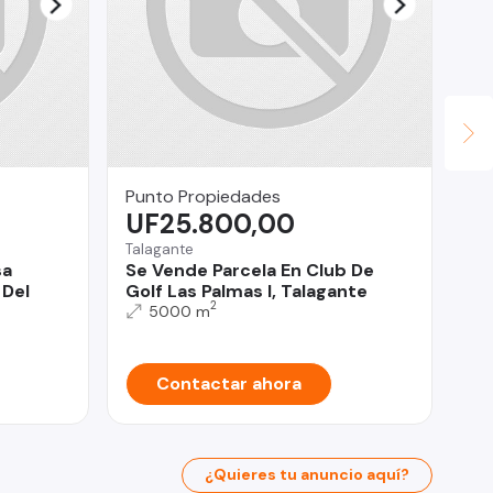
Punto Propiedades
Le
UF25.800,00
U
Talagante
Ñu
sa
Se Vende Parcela En Club De
2 
 Del
Golf Las Palmas I, Talagante
bo
2
5000 m
Contactar ahora
¿Quieres tu anuncio aquí?