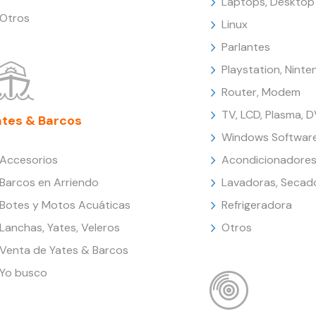
Laptops, Desktop
Otros
Linux
Parlantes
Playstation, Nint
Router, Modem
TV, LCD, Plasma, 
ates & Barcos
Windows Softwar
Accesorios
Acondicionadores
Barcos en Arriendo
Lavadoras, Secad
Botes y Motos Acuáticas
Refrigeradora
Lanchas, Yates, Veleros
Otros
Venta de Yates & Barcos
Yo busco