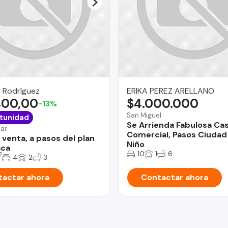
 Rodríguez
ERIKA PEREZ ARELLANO
400,00
$4.000.000
-13%
San Miguel
tunidad
Se Arrienda Fabulosa Ca
Mar
Comercial, Pasos Ciudad
 venta, a pasos del plan
Niño
aca
10
1
6
2
4
2
3
actar ahora
Contactar ahora