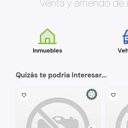
Venta y arriendo de
Inmuebles
Veh
Quizás te podría interesar...