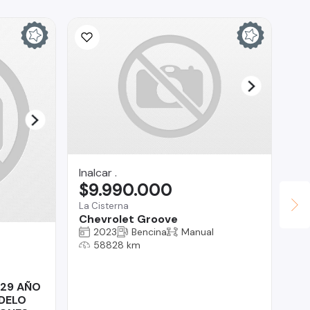
Inalcar .
$9.990.000
La Cisterna
Chevrolet Groove
2023
Bencina
Manual
AU
58828 km
$
Lo 
29 AÑO
To
DELO