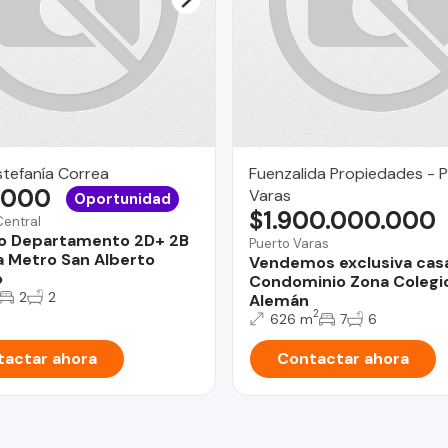
stefanía Correa
Fuenzalida Propiedades - 
.000
Varas
Oportunidad
$1.900.000.000
Central
o Departamento 2D+ 2B
Puerto Varas
a Metro San Alberto
Vendemos exclusiva cas
o
Condominio Zona Colegi
2
2
Alemán
2
626 m
7
6
actar ahora
Contactar ahora