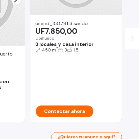
userid_15079113 sando
UF7.850,00
Coihueco
3 locales y casa interior
2
450 m
3
1.5
Puerto
Ign
U
Pro
Ar
Le
a en
o
Contactar ahora
¿Quieres tu anuncio aquí?