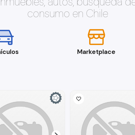
 inmuebles, autos, búsqueda d
consumo en Chile
ículos
Marketplace