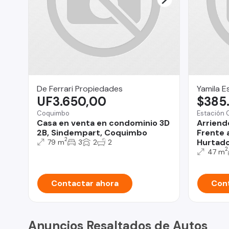
De Ferrari Propiedades
Yamila E
UF3.650,00
$385
Coquimbo
Estación 
Casa en venta en condominio 3D
Arriend
2B, Sindempart, Coquimbo
Frente 
2
Hurtad
79 m
3
2
2
2
47 m
Contactar ahora
Cont
Anuncios Resaltados de Autos