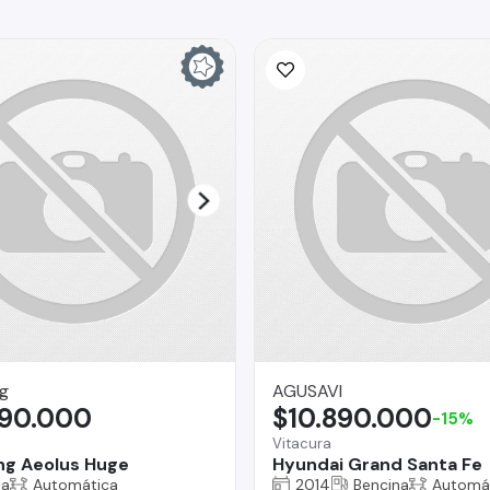
g
AGUSAVI
090.000
$10.890.000
-15%
Vitacura
g Aeolus Huge
Hyundai Grand Santa Fe
na
Automática
2014
Bencina
Automá