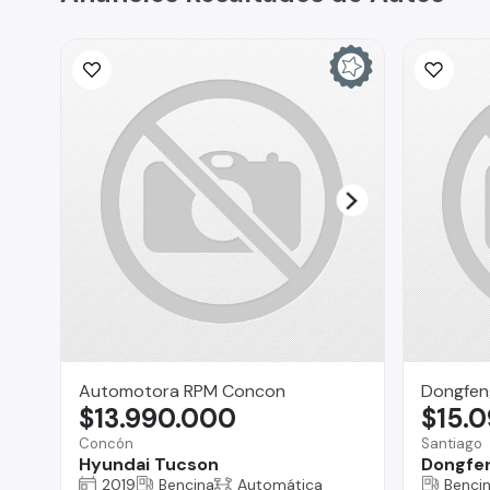
Automotora RPM Concon
Dongfen
$13.990.000
$15.
Concón
Santiago
Hyundai Tucson
Dongfen
2019
Bencina
Automática
Benci