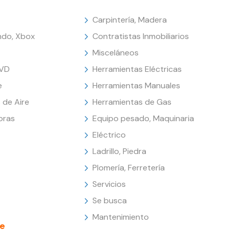
Carpintería, Madera
endo, Xbox
Contratistas Inmobiliarios
Misceláneos
DVD
Herramientas Eléctricas
e
Herramientas Manuales
 de Aire
Herramientas de Gas
oras
Equipo pesado, Maquinaria
Eléctrico
Ladrillo, Piedra
Plomería, Ferretería
Servicios
Se busca
Mantenimiento
e