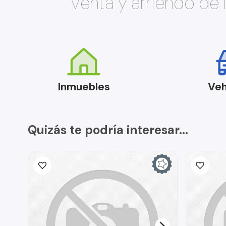
Venta y arriendo de
Inmuebles
Veh
Quizás te podría interesar...