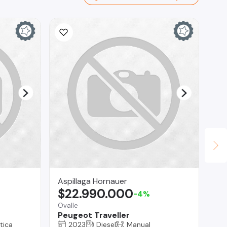
Aspillaga Hornauer
RO
$22.990.000
$
-4%
Ovalle
La 
Peugeot Traveller
Vo
tica
2023
Diesel
Manual