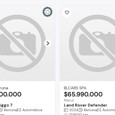
runa
BLCARS SPA
800.000
$65.990.000
Macul
iggo 7
Land Rover Defender
Bencina
Automática
2024
Bencina
Automá
 km
123600 km