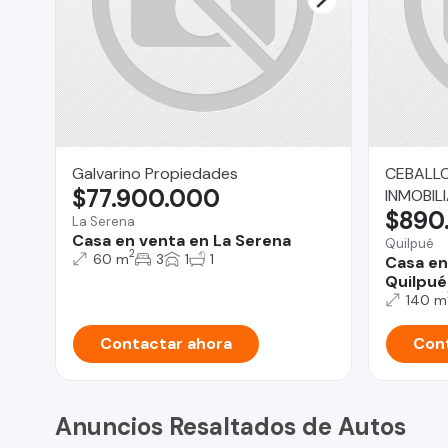
Galvarino Propiedades
CEBALLO
$77.900.000
INMOBILI
$890
La Serena
Casa en venta en La Serena
Quilpué
2
60 m
3
1
1
Casa en
Quilpué
140 m
Contactar ahora
Cont
Anuncios Resaltados de Autos