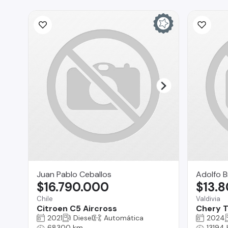
Juan Pablo Ceballos
Adolfo B
$16.790.000
$13.
Chile
Valdivia
Citroen C5 Aircross
Chery T
2021
Diesel
Automática
2024
68300 km
13194