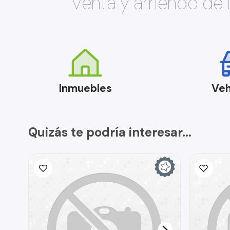
Venta y arriendo de
Inmuebles
Veh
Quizás te podría interesar...