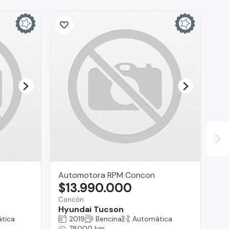
Automotora RPM Concon
An
$13.990.000
$
Concón
Vit
Hyundai Tucson
Ni
tica
2019
Bencina
Automática
78000 km