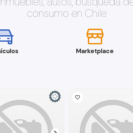
 inmuebles, autos, búsqueda d
consumo en Chile
ículos
Marketplace