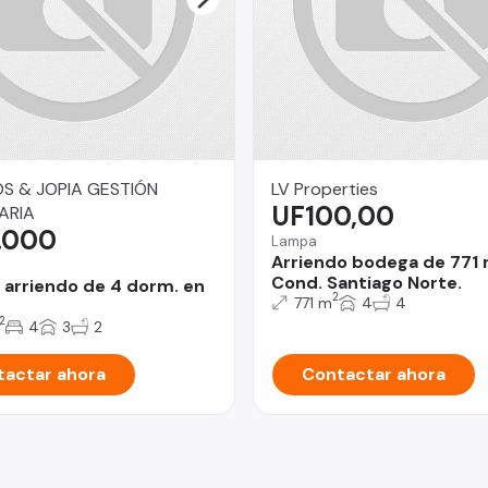
S & JOPIA GESTIÓN
LV Properties
UF100,00
ARIA
.000
Lampa
Arriendo bodega de 771
Cond. Santiago Norte.
 arriendo de 4 dorm. en
2
771 m
4
4
2
4
3
2
actar ahora
Contactar ahora