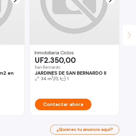
Inmobiliaria Ciclos
JU
UF2.350,00
U
San Bernardo
 m2 en
JARDINES DE SAN BERNARDO II
Iqu
2
34 m
1
1
Co
Contactar ahora
¿Quieres tu anuncio aquí?