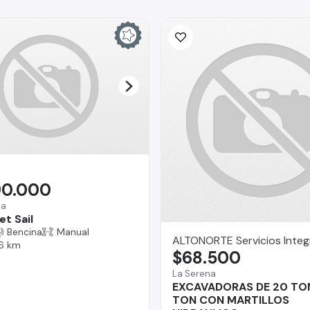
90.000
na
t Sail
Bencina
Manual
ALTONORTE Servicios Integ
6 km
$68.500
La Serena
EXCAVADORAS DE 20 TON
TON CON MARTILLOS