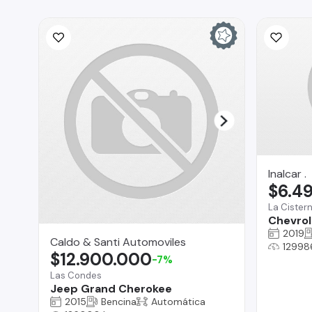
Inalcar .
$6.4
La Cister
Chevrole
2019
Caldo & Santi Automoviles
12998
$12.900.000
-7%
Las Condes
Jeep Grand Cherokee
2015
Bencina
Automática