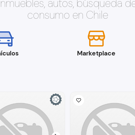
 inmuebles, autos, búsqueda d
consumo en Chile
ículos
Marketplace