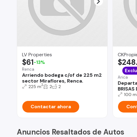
LV Properties
CKPropie
$61
$248
-13%
Renca
Exclu
Arriendo bodega c/of de 225 m2
Arica
sector Miraflores, Renca.
Depart
2
225 m
2
2
BRISAS 
100 m
Contactar ahora
Cont
Anuncios Resaltados de Autos