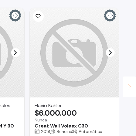
rales
Flavio Kahler
AS
$6.000.000
$
Ñuñoa
Reg
 Y 30
Great Wall Voleex C30
Fo
2018
Bencina
Automática