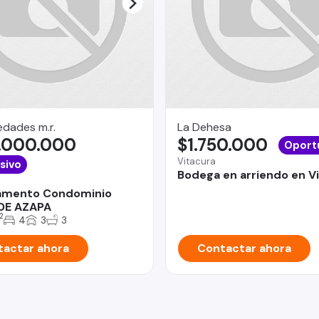
dades m.r.
La Dehesa
.000.000
$1.750.000
Oport
Vitacura
sivo
Bodega en arriendo en V
amento Condominio
DE AZAPA
2
4
3
3
actar ahora
Contactar ahora