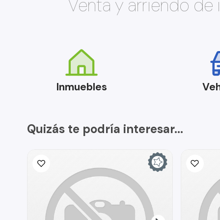
Venta y arriendo de
Inmuebles
Veh
Quizás te podría interesar...