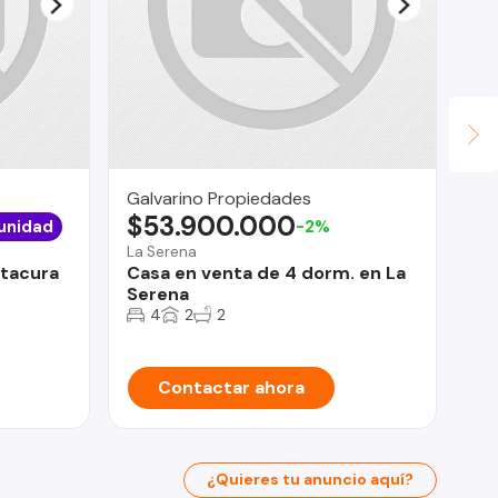
Galvarino Propiedades
Su
$53.900.000
$
unidad
-2%
La Serena
Cur
itacura
Casa en venta de 4 dorm. en La
2 
Serena
DE
4
2
2
Contactar ahora
¿Quieres tu anuncio aquí?