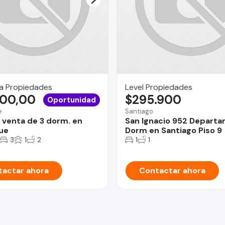
 Propiedades
Level Propiedades
100,00
$295.900
Oportunidad
e
Santiago
 venta de 3 dorm. en
San Ignacio 952 Departa
ue
Dorm en Santiago Piso 9
3
1
2
1
1
actar ahora
Contactar ahora