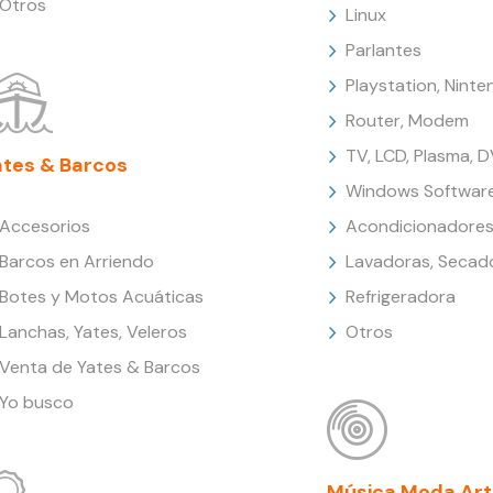
Otros
Linux
Parlantes
Playstation, Nint
Router, Modem
TV, LCD, Plasma, 
ates & Barcos
Windows Softwar
Accesorios
Acondicionadores
Barcos en Arriendo
Lavadoras, Secad
Botes y Motos Acuáticas
Refrigeradora
Lanchas, Yates, Veleros
Otros
Venta de Yates & Barcos
Yo busco
Música Moda Art