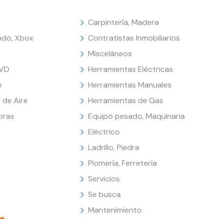
Carpintería, Madera
endo, Xbox
Contratistas Inmobiliarios
Misceláneos
DVD
Herramientas Eléctricas
e
Herramientas Manuales
 de Aire
Herramientas de Gas
oras
Equipo pesado, Maquinaria
Eléctrico
Ladrillo, Piedra
Plomería, Ferretería
Servicios
Se busca
Mantenimiento
e