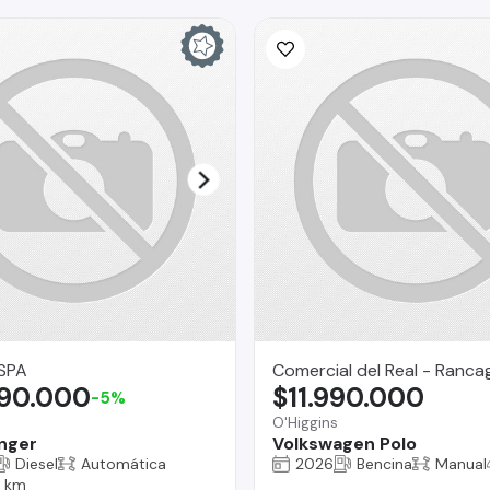
SPA
Comercial del Real - Ranca
990.000
$11.990.000
-5%
O'Higgins
nger
Volkswagen Polo
Diesel
Automática
2026
Bencina
Manual
 km