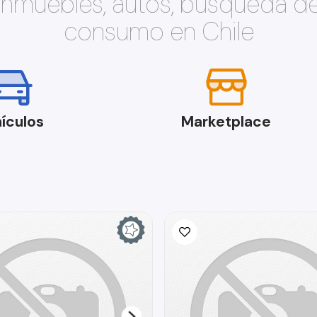
 inmuebles, autos, búsqueda d
consumo en Chile
ículos
Marketplace