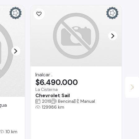
Inalcar .
Ina
$6.490.000
$
La Cisterna
La 
Chevrolet Sail
Fo
2019
Bencina
Manual
gua
129986 km
10 km