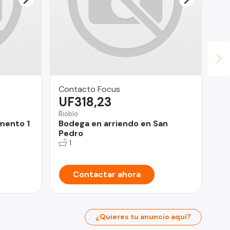
Contacto Focus
He
UF318,23
$
Biobío
La
mento 1
Bodega en arriendo en San
De
Pedro
do
1
Contactar ahora
¿Quieres tu anuncio aquí?