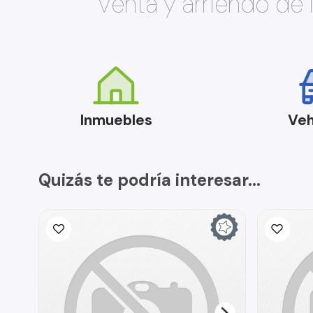
Venta y arriendo de
Inmuebles
Veh
Quizás te podría interesar...