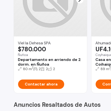
Viel la Dehesa SPA
Ahumada
$780.000
UF4.
Ñuñoa
Coyhaiqu
Departamento en arriendo de 2
Casa en
dorm. en Ñuñoa
Coihaiq
2
2
80 m
2
2
2
89 m
Contactar ahora
Cont
Anuncios Resaltados de Autos